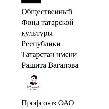
Общественный
Фонд татарской
культуры
Республики
Татарстан имени
Рашита Вагапова
Профсоюз ОАО