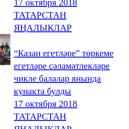
17 октября 2018
ТАТАРСТАН
ЯҢАЛЫКЛАР
“Казан егетләре” төркеме
егетләре сәламәтлекләре
чикле балалар янында
кунакта булды
17 октября 2018
ТАТАРСТАН