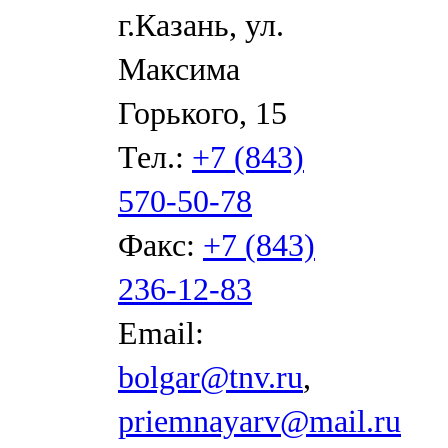
г.Казань, ул.
Максима
Горького, 15
Тел.:
+7 (843)
570-50-78
Факс:
+7 (843)
236-12-83
Email:
bolgar@tnv.ru
,
priemnayarv@mail.ru