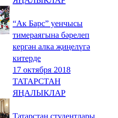
ЯҢАЛЫКЛАР
“Ак Барс” уенчысы
тимераягына бәрелеп
кергән алка җиңелүгә
китерде
17 октября 2018
ТАТАРСТАН
ЯҢАЛЫКЛАР
Татарстан студентлары