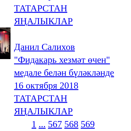
ТАТАРСТАН
ЯҢАЛЫКЛАР
Данил Салихов
"Фидакарь хезмәт өчен"
медале белән бүләкләнде
16 октября 2018
ТАТАРСТАН
ЯҢАЛЫКЛАР
1
...
567
568
569