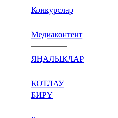
Конкурслар
Медиаконтент
ЯҢАЛЫКЛАР
КОТЛАУ
БИРҮ