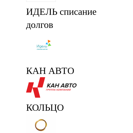
ИДЕЛЬ списание
долгов
КАН АВТО
КОЛЬЦО