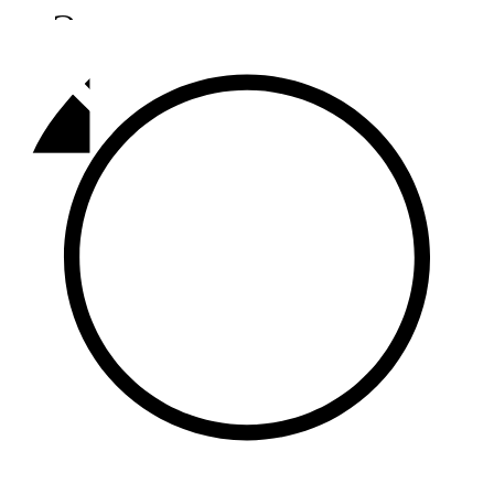
Әлмәт
92,9 FM
Базарлы матак
107,1 FM
Балык бистәсе
104,9 FM
Баулы
107,5 FM
Биләр
101,7 FM