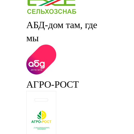
АБД-дом там, где
мы
АГРО-РОСТ