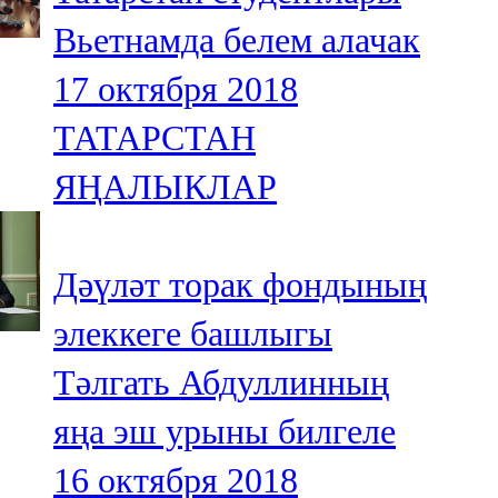
Вьетнамда белем алачак
17 октября 2018
ТАТАРСТАН
ЯҢАЛЫКЛАР
Дәүләт торак фондының
элеккеге башлыгы
Тәлгать Абдуллинның
яңа эш урыны билгеле
16 октября 2018