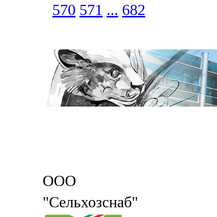
570
571
...
682
ООО
"Сельхозснаб"