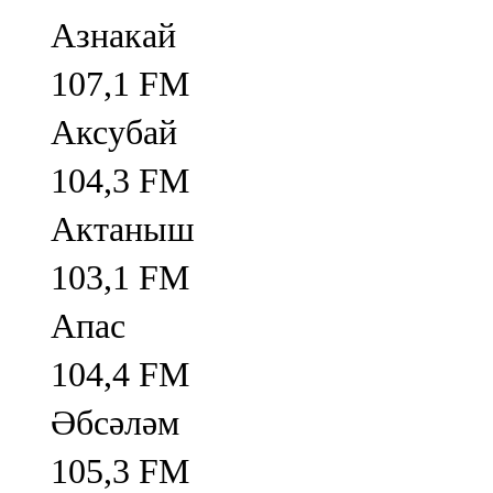
Азнакай
107,1 FM
Аксубай
104,3 FM
Актаныш
103,1 FM
Апас
104,4 FM
Әбсәләм
105,3 FM