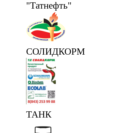
"Татнефть"
СОЛИДКОРМ
ТАНК