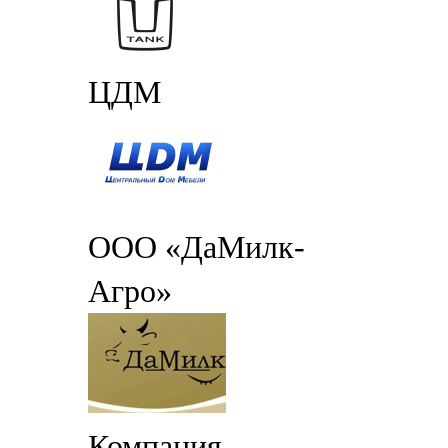
ЦДМ
ООО «ДаМилк-
Агро»
Компания