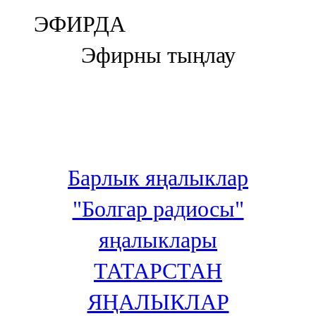
Болгар
ЭФИРДА
106,0 FM
Эфирны тыңлау
Бөгелмә
101,7 FM
Буа
100,3 FM
Барлык яңалыклар
Зәй
"Болгар радиосы"
106,6 FM
яңалыклары
Кадыбаш
ТАТАРСТАН
105,2 FM
ЯҢАЛЫКЛАР