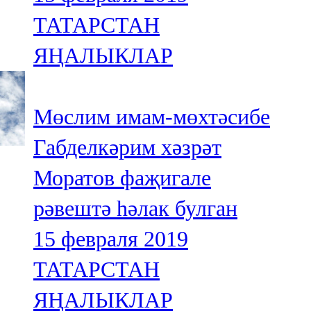
ТАТАРСТАН
ЯҢАЛЫКЛАР
Мөслим имам-мөхтәсибе
Габделкәрим хәзрәт
Моратов фаҗигале
рәвештә һәлак булган
15 февраля 2019
ТАТАРСТАН
ЯҢАЛЫКЛАР