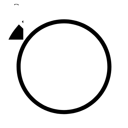
Әлмәт
92,9 FM
Базарлы матак
107,1 FM
Балык бистәсе
104,9 FM
Баулы
107,5 FM
Биләр
101,7 FM