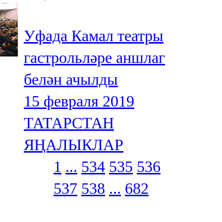
Уфада Камал театры
гастрольләре аншлаг
белән ачылды
15 февраля 2019
ТАТАРСТАН
ЯҢАЛЫКЛАР
1
...
534
535
536
537
538
...
682