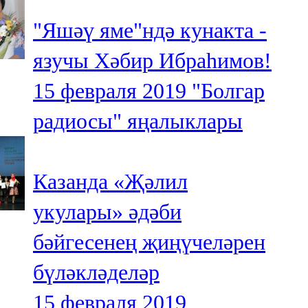
"Яшәү яме"ндә кунакта -
язучы Хәбир Ибраһимов!
15 февраля 2019
"Болгар
радиосы" яңалыклары
Казанда «Җәлил
укулары» әдәби
бәйгесенең җиңүчеләрен
бүләкләделәр
15 февраля 2019