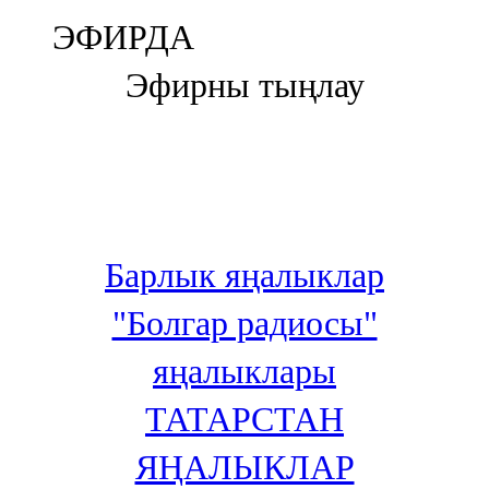
Болгар
ЭФИРДА
106,0 FM
Эфирны тыңлау
Бөгелмә
101,7 FM
Буа
100,3 FM
Барлык яңалыклар
Зәй
"Болгар радиосы"
106,6 FM
яңалыклары
Кадыбаш
ТАТАРСТАН
105,2 FM
ЯҢАЛЫКЛАР