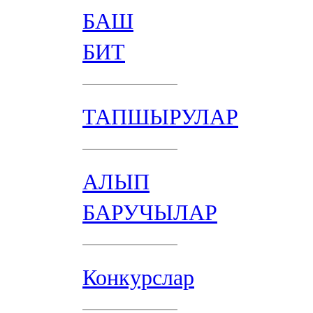
БАШ
БИТ
ТАПШЫРУЛАР
АЛЫП
БАРУЧЫЛАР
Конкурслар