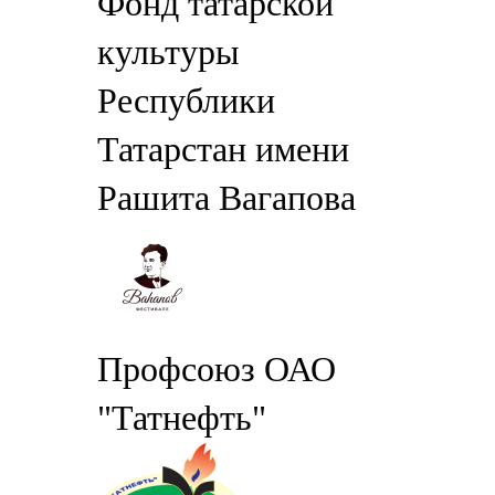
Фонд татарской
культуры
Республики
Татарстан имени
Рашита Вагапова
Профсоюз ОАО
"Татнефть"