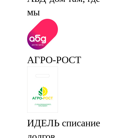
мы
АГРО-РОСТ
ИДЕЛЬ списание
долгов