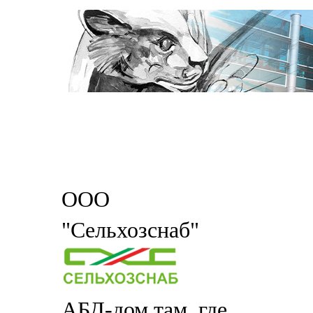
ООО
"Сельхозснаб"
АБД-дом там, где