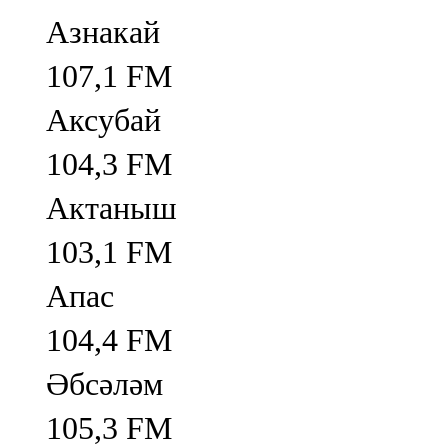
Азнакай
107,1 FM
Аксубай
104,3 FM
Актаныш
103,1 FM
Апас
104,4 FM
Әбсәләм
105,3 FM