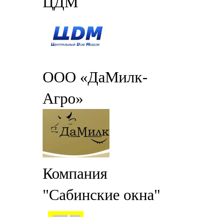
ЦДМ
ООО «ДаМилк-
Агро»
Компания
"Сабинские окна"