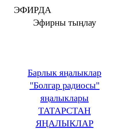
Болгар
ЭФИРДА
106,0 FM
Эфирны тыңлау
Бөгелмә
101,7 FM
Буа
100,3 FM
Барлык яңалыклар
Зәй
"Болгар радиосы"
106,6 FM
яңалыклары
Кадыбаш
ТАТАРСТАН
105,2 FM
ЯҢАЛЫКЛАР