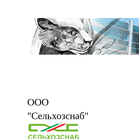
ООО
"Сельхозснаб"