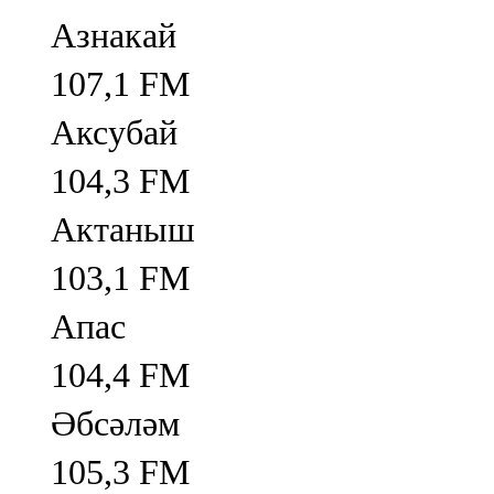
Азнакай
107,1 FM
Аксубай
104,3 FM
Актаныш
103,1 FM
Апас
104,4 FM
Әбсәләм
105,3 FM