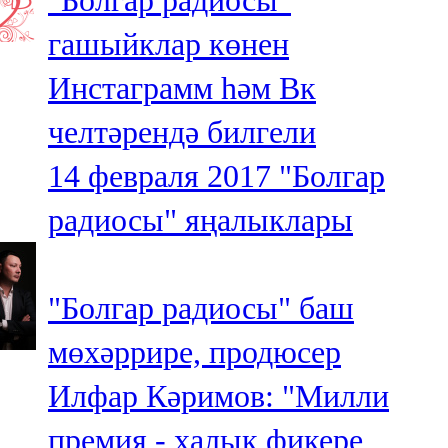
"Болгар радиосы"
гашыйклар көнен
Инстаграмм һәм Вк
челтәрендә билгели
14 февраля 2017
"Болгар
радиосы" яңалыклары
"Болгар радиосы" баш
мөхәррире, продюсер
Илфар Кәримов: "Милли
премия - халык фикере