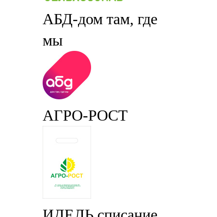
АБД-дом там, где
мы
АГРО-РОСТ
ИДЕЛЬ списание