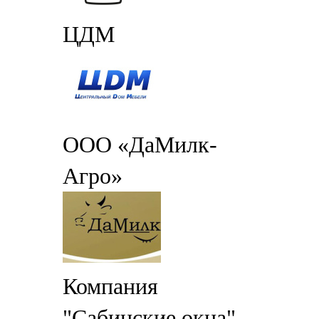
ЦДМ
ООО «ДаМилк-
Агро»
Компания
"Сабинские окна"