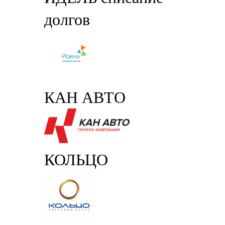
долгов
КАН АВТО
КОЛЬЦО