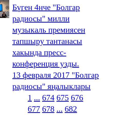
Бүген 4нче "Болгар
радиосы" милли
музыкаль премиясен
тапшыру тантанасы
хакында пресс-
конференция узды.
13 февраля 2017
"Болгар
радиосы" яңалыклары
1
...
674
675
676
677
678
...
682