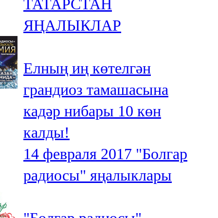
ТАТАРСТАН
ЯҢАЛЫКЛАР
Елның иң көтелгән
грандиоз тамашасына
кадәр нибары 10 көн
калды!
14 февраля 2017
"Болгар
радиосы" яңалыклары