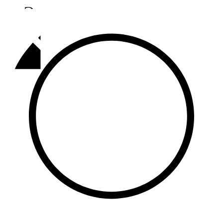
Әлмәт
92,9 FM
Базарлы матак
107,1 FM
Балык бистәсе
104,9 FM
Баулы
107,5 FM
Биләр
101,7 FM