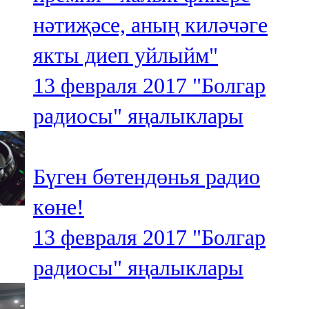
нәтиҗәсе, аның киләчәге
якты диеп уйлыйм"
13 февраля 2017
"Болгар
радиосы" яңалыклары
Бүген бөтендөнья радио
көне!
13 февраля 2017
"Болгар
радиосы" яңалыклары