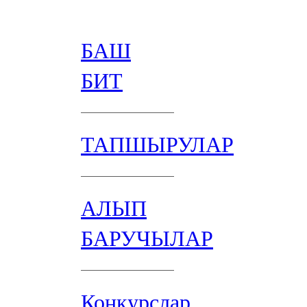
БАШ
БИТ
ТАПШЫРУЛАР
АЛЫП
БАРУЧЫЛАР
Конкурслар