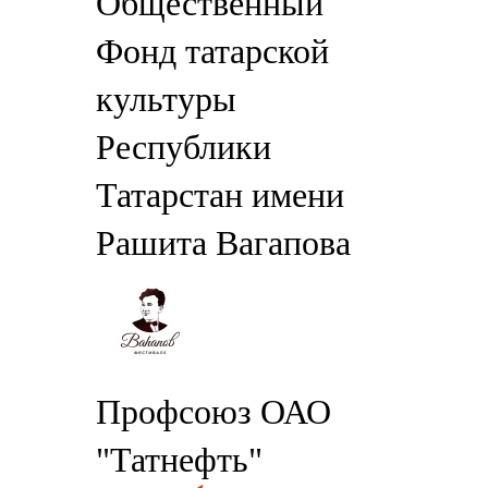
Общественный
Фонд татарской
культуры
Республики
Татарстан имени
Рашита Вагапова
Профсоюз ОАО
"Татнефть"