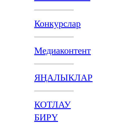
Конкурслар
Медиаконтент
ЯҢАЛЫКЛАР
КОТЛАУ
БИРҮ