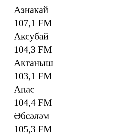
Азнакай
107,1 FM
Аксубай
104,3 FM
Актаныш
103,1 FM
Апас
104,4 FM
Әбсәләм
105,3 FM