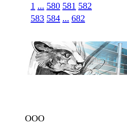
1
...
580
581
582
583
584
...
682
ООО