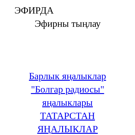
Болгар
ЭФИРДА
106,0 FM
Эфирны тыңлау
Бөгелмә
101,7 FM
Буа
100,3 FM
Барлык яңалыклар
Зәй
"Болгар радиосы"
106,6 FM
яңалыклары
Кадыбаш
ТАТАРСТАН
105,2 FM
ЯҢАЛЫКЛАР