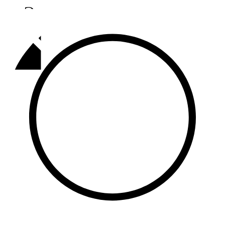
Әлмәт
92,9 FM
Базарлы матак
107,1 FM
Балык бистәсе
104,9 FM
Баулы
107,5 FM
Биләр
101,7 FM