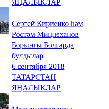
ЯҢАЛЫКЛАР
Сергей Кириенко һәм
Рөстәм Миңнеханов
Борынгы Болгарда
булдылар
6 сентября 2018
ТАТАРСТАН
ЯҢАЛЫКЛАР