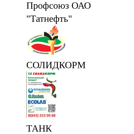
Профсоюз ОАО
"Татнефть"
СОЛИДКОРМ
ТАНК