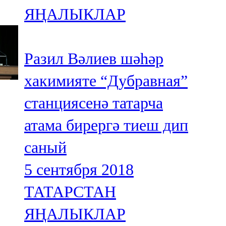
ЯҢАЛЫКЛАР
Разил Вәлиев шәһәр
хакимияте “Дубравная”
станциясенә татарча
атама бирергә тиеш дип
саный
5 сентября 2018
ТАТАРСТАН
ЯҢАЛЫКЛАР