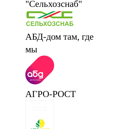
"Сельхозснаб"
АБД-дом там, где
мы
АГРО-РОСТ