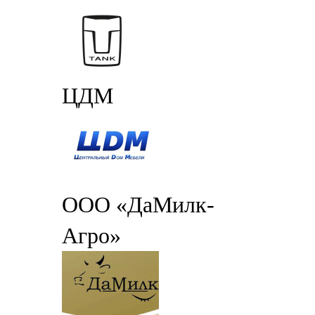
ЦДМ
ООО «ДаМилк-
Агро»