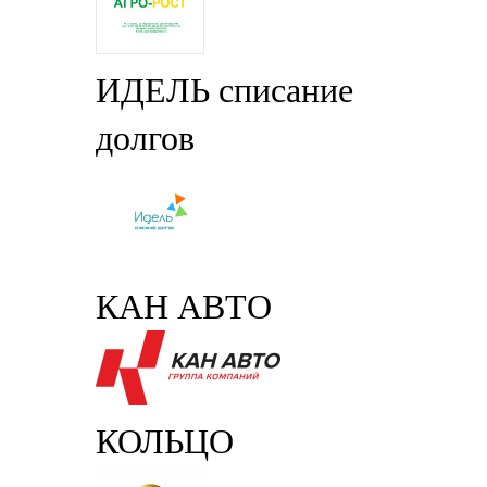
ИДЕЛЬ списание
долгов
КАН АВТО
КОЛЬЦО