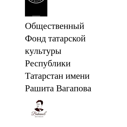
Общественный
Фонд татарской
культуры
Республики
Татарстан имени
Рашита Вагапова