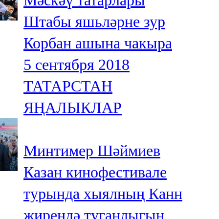
Мәскәү татарлары
Штабы яшьләрне зур
Корбан ашына чакыра
5 сентября 2018
ТАТАРСТАН
ЯҢАЛЫКЛАР
Минтимер Шәймиев
Казан кинофестивале
турында хыялның Канн
җирендә туганлыгын