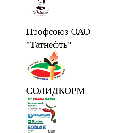
Профсоюз ОАО
"Татнефть"
СОЛИДКОРМ