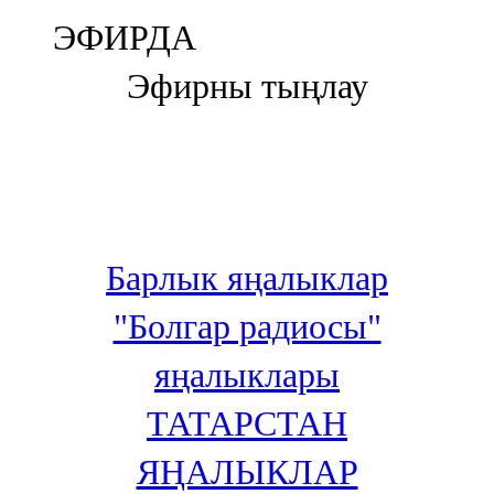
Болгар
ЭФИРДА
106,0 FM
Эфирны тыңлау
Бөгелмә
101,7 FM
Буа
100,3 FM
Барлык яңалыклар
Зәй
"Болгар радиосы"
106,6 FM
яңалыклары
Кадыбаш
ТАТАРСТАН
105,2 FM
ЯҢАЛЫКЛАР