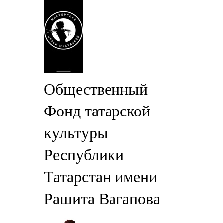
Общественный
Фонд татарской
культуры
Республики
Татарстан имени
Рашита Вагапова