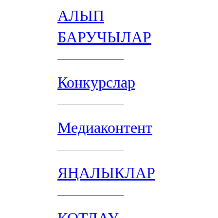
АЛЫП
БАРУЧЫЛАР
Конкурслар
Медиаконтент
ЯҢАЛЫКЛАР