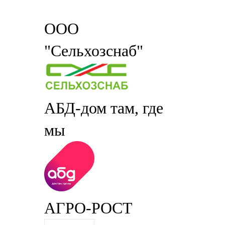
ООО
"Сельхозснаб"
АБД-дом там, где
мы
АГРО-РОСТ