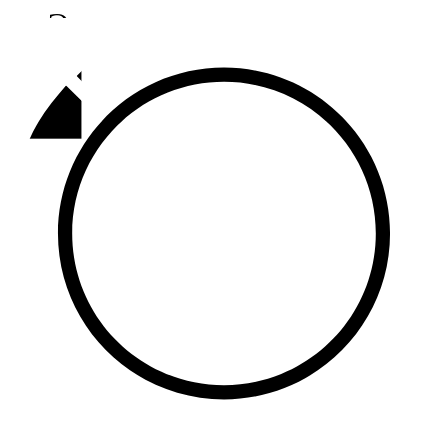
Әлмәт
92,9 FM
Базарлы матак
107,1 FM
Балык бистәсе
104,9 FM
Баулы
107,5 FM
Биләр
101,7 FM