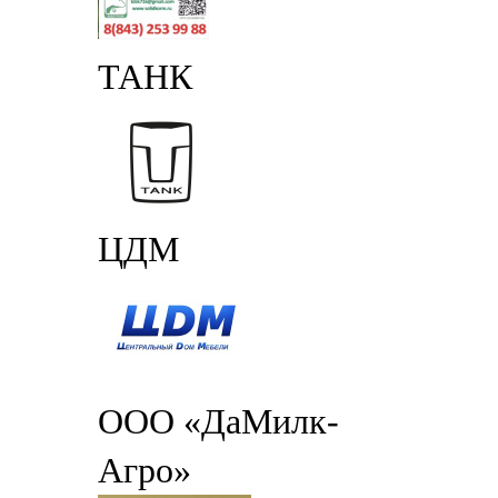
ТАНК
ЦДМ
ООО «ДаМилк-
Агро»