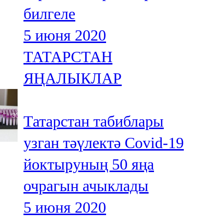
билгеле
5 июня 2020
ТАТАРСТАН
ЯҢАЛЫКЛАР
Татарстан табиблары
узган тәүлектә Covid-19
йоктыруның 50 яңа
очрагын ачыклады
5 июня 2020