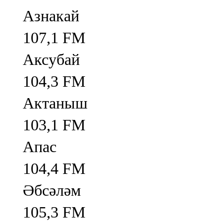
Азнакай
107,1 FM
Аксубай
104,3 FM
Актаныш
103,1 FM
Апас
104,4 FM
Әбсәләм
105,3 FM