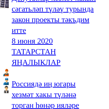
сәгатьләп түләү турында
закон проекты тәкъдим
итте
8 июня 2020
ТАТАРСТАН
ЯҢАЛЫКЛАР
Россиядә иң югары
хезмәт хакы түләнә
торган һөнәр ияләре