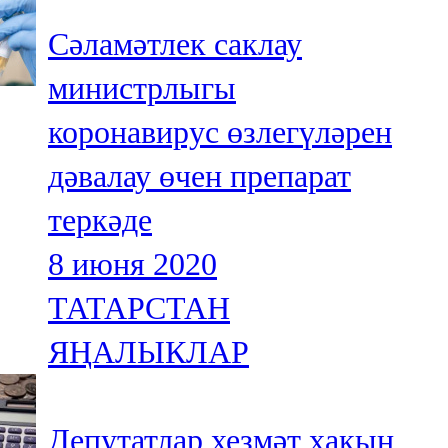
Сәламәтлек саклау
министрлыгы
коронавирус өзлегүләрен
дәвалау өчен препарат
теркәде
8 июня 2020
ТАТАРСТАН
ЯҢАЛЫКЛАР
Депутатлар хезмәт хакын