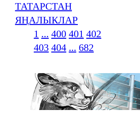
ТАТАРСТАН
ЯҢАЛЫКЛАР
1
...
400
401
402
403
404
...
682