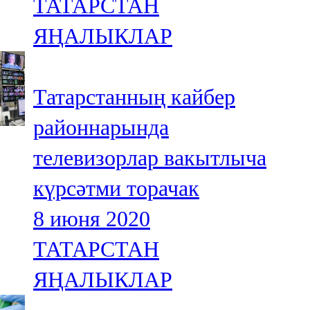
ТАТАРСТАН
ЯҢАЛЫКЛАР
Татарстанның кайбер
районнарында
телевизорлар вакытлыча
күрсәтми торачак
8 июня 2020
ТАТАРСТАН
ЯҢАЛЫКЛАР