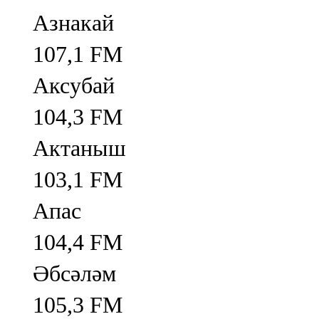
Азнакай
107,1 FM
Аксубай
104,3 FM
Актаныш
103,1 FM
Апас
104,4 FM
Әбсәләм
105,3 FM