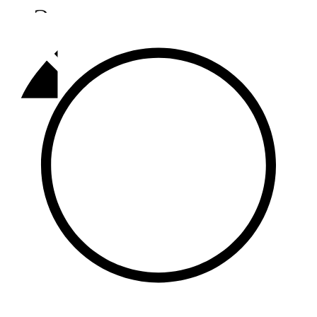
Әлмәт
92,9 FM
Базарлы матак
107,1 FM
Балык бистәсе
104,9 FM
Баулы
107,5 FM
Биләр
101,7 FM