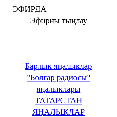
Болгар
ЭФИРДА
106,0 FM
Эфирны тыңлау
Бөгелмә
101,7 FM
Буа
100,3 FM
Барлык яңалыклар
Зәй
"Болгар радиосы"
106,6 FM
яңалыклары
Кадыбаш
ТАТАРСТАН
105,2 FM
ЯҢАЛЫКЛАР