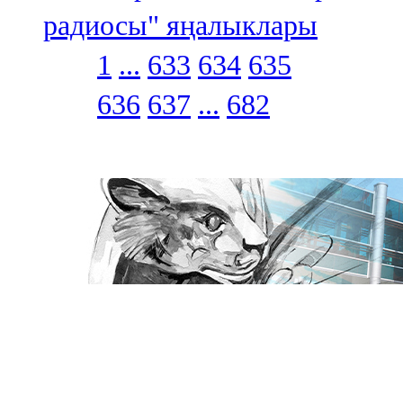
радиосы" яңалыклары
1
...
633
634
635
636
637
...
682