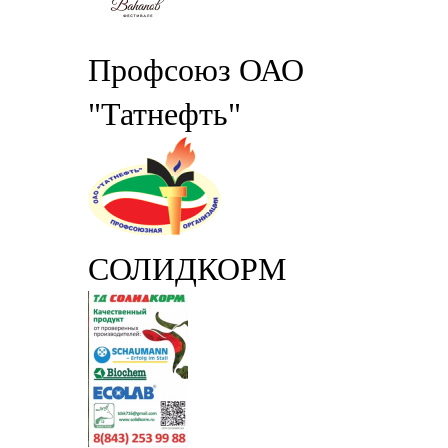
Профсоюз ОАО
"Татнефть"
СОЛИДКОРМ