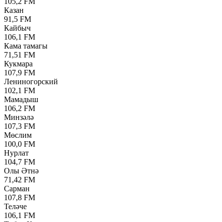
105,2 FM
Казан
91,5 FM
Кайбыч
106,1 FM
Кама тамагы
71,51 FM
Кукмара
107,9 FM
Лениногорский
102,1 FM
Мамадыш
106,2 FM
Минзәлә
107,3 FM
Мөслим
100,0 FM
Нурлат
104,7 FM
Олы Әтнә
71,42 FM
Сарман
107,8 FM
Теләче
106,1 FM