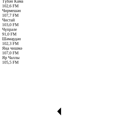
Түбән Кама
102,6 FM
Чирмешән
107,7 FM
Чистай
103,0 FM
Чүпрәле
91,0 FM
Шәмәрдән
102,3 FM
Яңа чишмә
107,0 FM
Яр Чаллы
105,5 FM