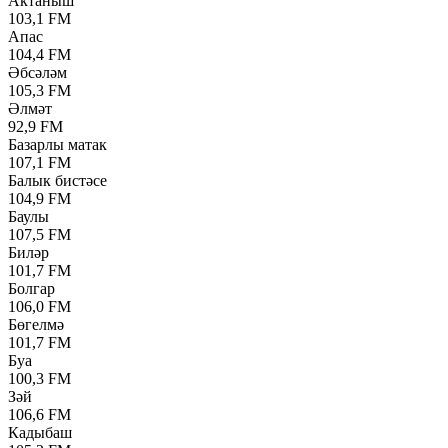
Актаныш
103,1 FM
Апас
104,4 FM
Әбсәләм
105,3 FM
Әлмәт
92,9 FM
Базарлы матак
107,1 FM
Балык бистәсе
104,9 FM
Баулы
107,5 FM
Биләр
101,7 FM
Болгар
106,0 FM
Бөгелмә
101,7 FM
Буа
100,3 FM
Зәй
106,6 FM
Кадыбаш