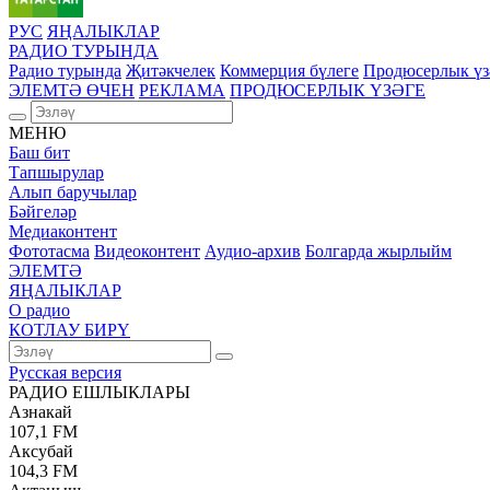
РУС
ЯҢАЛЫКЛАР
РАДИО ТУРЫНДА
Радио турында
Җитәкчелек
Коммерция бүлеге
Продюсерлык үз
ЭЛЕМТӘ ӨЧЕН
РЕКЛАМА
ПРОДЮСЕРЛЫК ҮЗӘГЕ
МЕНЮ
Баш бит
Тапшырулар
Алып баручылар
Бәйгеләр
Медиаконтент
Фототасма
Видеоконтент
Аудио-архив
Болгарда жырлыйм
ЭЛЕМТӘ
ЯҢАЛЫКЛАР
О радио
КОТЛАУ БИРҮ
Русская версия
РАДИО ЕШЛЫКЛАРЫ
Азнакай
107,1 FM
Аксубай
104,3 FM