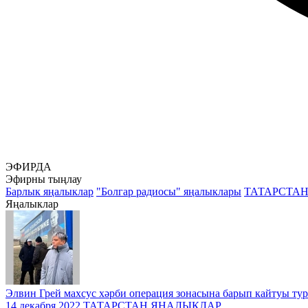
ЭФИРДА
Эфирны тыңлау
Барлык яңалыклар
"Болгар радиосы" яңалыклары
ТАТАРСТА
Яңалыклар
Элвин Грей махсус хәрби операция зонасына барып кайтуы ту
14 декабря 2022
ТАТАРСТАН ЯҢАЛЫКЛАР