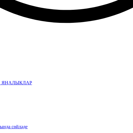
Н ЯҢАЛЫКЛАР
рында сөйләде