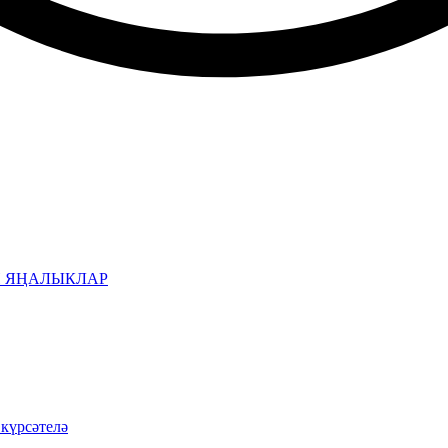
Н ЯҢАЛЫКЛАР
 күрсәтелә