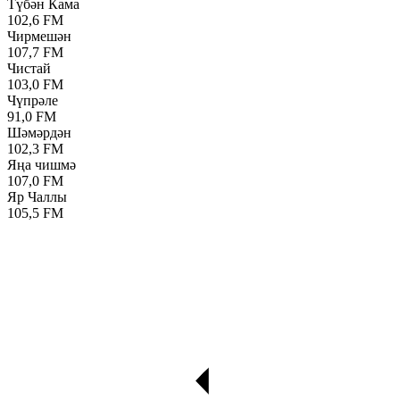
Түбән Кама
102,6 FM
Чирмешән
107,7 FM
Чистай
103,0 FM
Чүпрәле
91,0 FM
Шәмәрдән
102,3 FM
Яңа чишмә
107,0 FM
Яр Чаллы
105,5 FM