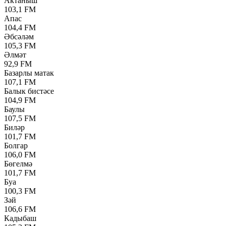
Актаныш
103,1 FM
Апас
104,4 FM
Әбсәләм
105,3 FM
Әлмәт
92,9 FM
Базарлы матак
107,1 FM
Балык бистәсе
104,9 FM
Баулы
107,5 FM
Биләр
101,7 FM
Болгар
106,0 FM
Бөгелмә
101,7 FM
Буа
100,3 FM
Зәй
106,6 FM
Кадыбаш