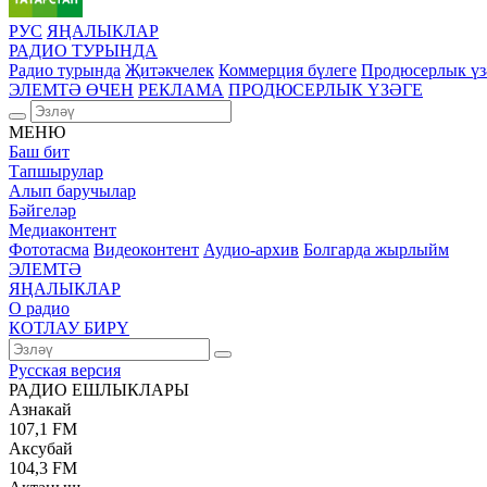
РУС
ЯҢАЛЫКЛАР
РАДИО ТУРЫНДА
Радио турында
Җитәкчелек
Коммерция бүлеге
Продюсерлык үз
ЭЛЕМТӘ ӨЧЕН
РЕКЛАМА
ПРОДЮСЕРЛЫК ҮЗӘГЕ
МЕНЮ
Баш бит
Тапшырулар
Алып баручылар
Бәйгеләр
Медиаконтент
Фототасма
Видеоконтент
Аудио-архив
Болгарда жырлыйм
ЭЛЕМТӘ
ЯҢАЛЫКЛАР
О радио
КОТЛАУ БИРҮ
Русская версия
РАДИО ЕШЛЫКЛАРЫ
Азнакай
107,1 FM
Аксубай
104,3 FM