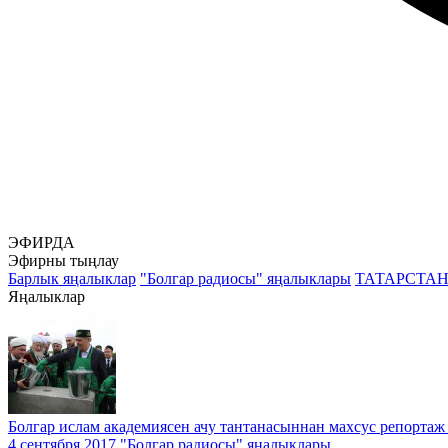
ЭФИРДА
Эфирны тыңлау
Барлык яңалыклар
"Болгар радиосы" яңалыклары
ТАТАРСТА
Яңалыклар
Болгар ислам академиясен ачу тантанасыннан махсус репортаж
4 сентября 2017
"Болгар радиосы" яңалыклары