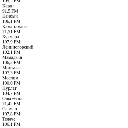
105,2 FM
Казан
91,5 FM
Кайбыч
106,1 FM
Кама тамагы
71,51 FM
Кукмара
107,9 FM
Лениногорский
102,1 FM
Мамадыш
106,2 FM
Минзәлә
107,3 FM
Мөслим
100,0 FM
Нурлат
104,7 FM
Олы Әтнә
71,42 FM
Сарман
107,8 FM
Теләче
106,1 FM