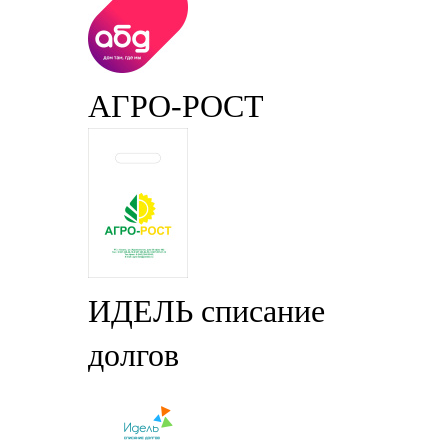
АГРО-РОСТ
ИДЕЛЬ списание
долгов