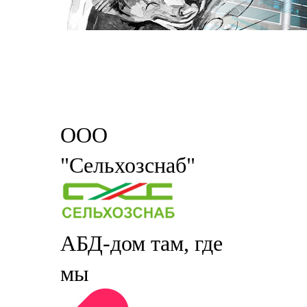
ООО
"Сельхозснаб"
АБД-дом там, где
мы