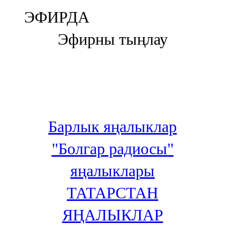
Болгар
ЭФИРДА
106,0 FM
Эфирны тыңлау
Бөгелмә
101,7 FM
Буа
100,3 FM
Барлык яңалыклар
Зәй
"Болгар радиосы"
106,6 FM
яңалыклары
Кадыбаш
ТАТАРСТАН
105,2 FM
ЯҢАЛЫКЛАР