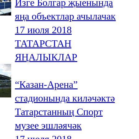
Изге Болгар җыенында
яңа объектлар ачылачак
17 июля 2018
ТАТАРСТАН
ЯҢАЛЫКЛАР
“Казан-Арена”
стадионында киләчәктә
Татарстанның Спорт
музее эшләячәк