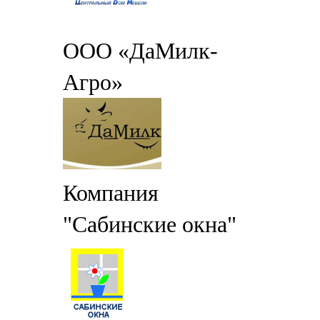
ООО «ДаМилк-
Агро»
Компания
"Сабинские окна"