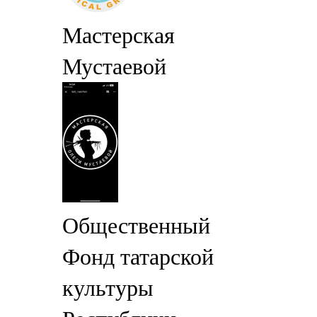
Мастерская
Мустаевой
Общественный
Фонд татарской
культуры