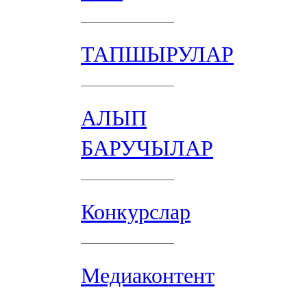
ТАПШЫРУЛАР
АЛЫП
БАРУЧЫЛАР
Конкурслар
Медиаконтент