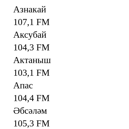
Азнакай
107,1 FM
Аксубай
104,3 FM
Актаныш
103,1 FM
Апас
104,4 FM
Әбсәләм
105,3 FM