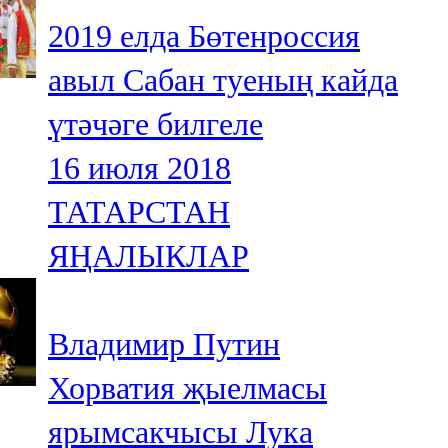
2019 елда Бөтенроссия
авыл Сабан туеның кайда
үтәчәге билгеле
16 июля 2018
ТАТАРСТАН
ЯҢАЛЫКЛАР
Владимир Путин
Хорватия җыелмасы
ярымсакчысы Лука