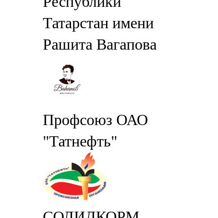
Республики
Татарстан имени
Рашита Вагапова
Профсоюз ОАО
"Татнефть"
СОЛИДКОРМ