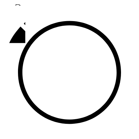
Әлмәт
92,9 FM
Базарлы матак
107,1 FM
Балык бистәсе
104,9 FM
Баулы
107,5 FM
Биләр
101,7 FM