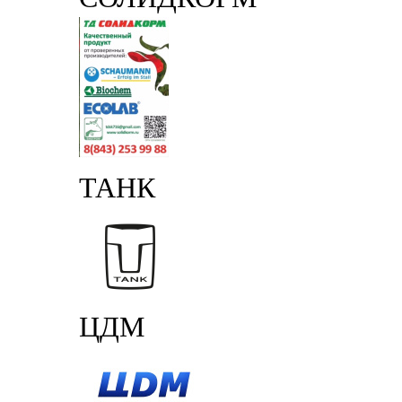
ТАНК
ЦДМ