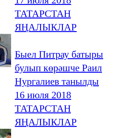
17 июля 2018
ТАТАРСТАН
ЯҢАЛЫКЛАР
Быел Питрау батыры
булып көрәшче Раил
Нургалиев танылды
16 июля 2018
ТАТАРСТАН
ЯҢАЛЫКЛАР