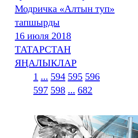
Модричка «Алтын туп»
тапшырды
16 июля 2018
ТАТАРСТАН
ЯҢАЛЫКЛАР
1
...
594
595
596
597
598
...
682