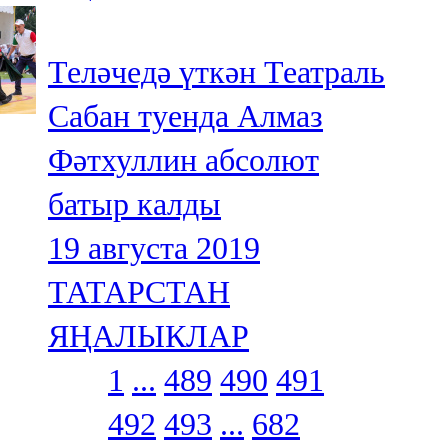
Теләчедә үткән Театраль
Сабан туенда Алмаз
Фәтхуллин абсолют
батыр калды
19 августа 2019
ТАТАРСТАН
ЯҢАЛЫКЛАР
1
...
489
490
491
492
493
...
682