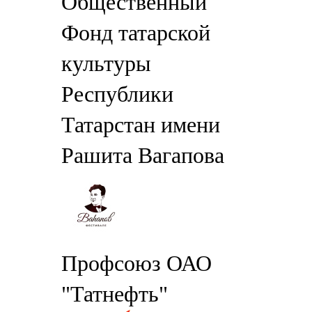
Общественный
Фонд татарской
культуры
Республики
Татарстан имени
Рашита Вагапова
Профсоюз ОАО
"Татнефть"