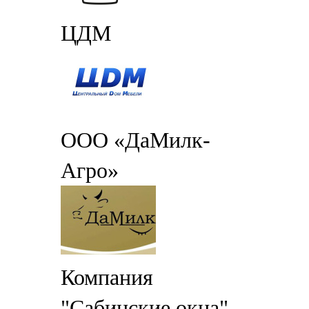
ЦДМ
ООО «ДаМилк-
Агро»
Компания
"Сабинские окна"