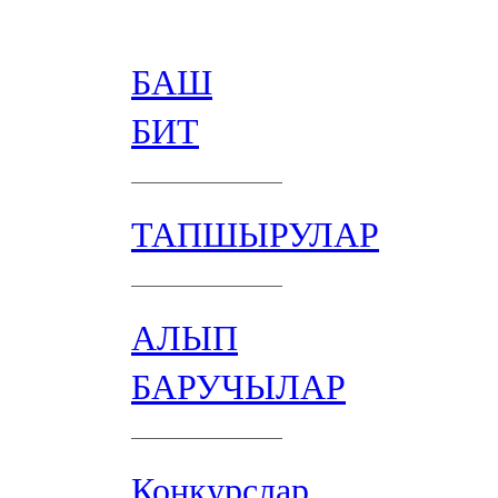
БАШ
БИТ
ТАПШЫРУЛАР
АЛЫП
БАРУЧЫЛАР
Конкурслар