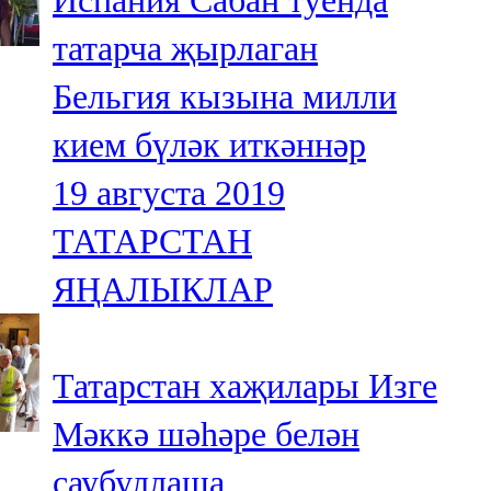
Испания Сабан туенда
татарча җырлаган
Бельгия кызына милли
кием бүләк иткәннәр
19 августа 2019
ТАТАРСТАН
ЯҢАЛЫКЛАР
Татарстан хаҗилары Изге
Мәккә шәһәре белән
саубуллаша