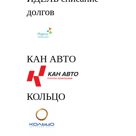
долгов
КАН АВТО
КОЛЬЦО