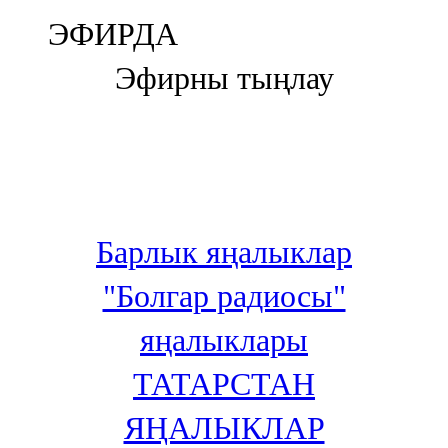
Болгар
ЭФИРДА
106,0 FM
Эфирны тыңлау
Бөгелмә
101,7 FM
Буа
100,3 FM
Барлык яңалыклар
Зәй
"Болгар радиосы"
106,6 FM
яңалыклары
Кадыбаш
ТАТАРСТАН
105,2 FM
ЯҢАЛЫКЛАР