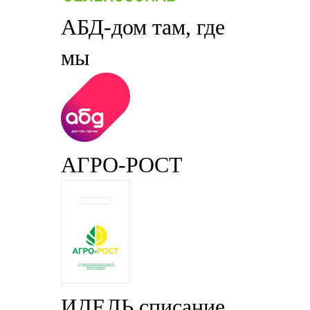
АБД-дом там, где
мы
АГРО-РОСТ
ИДЕЛЬ списание