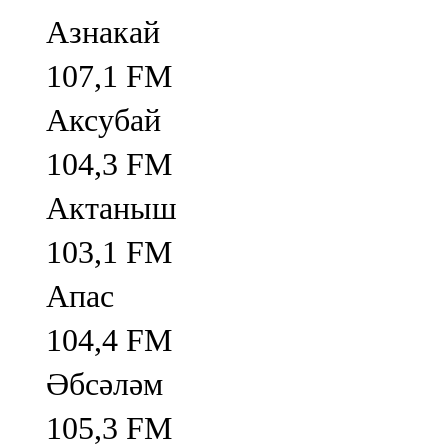
Азнакай
107,1 FM
Аксубай
104,3 FM
Актаныш
103,1 FM
Апас
104,4 FM
Әбсәләм
105,3 FM