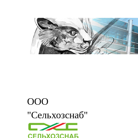
ООО
"Сельхозснаб"