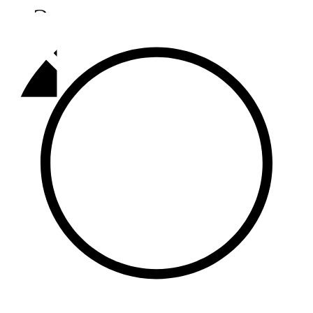
Әлмәт
92,9 FM
Базарлы матак
107,1 FM
Балык бистәсе
104,9 FM
Баулы
107,5 FM
Биләр
101,7 FM