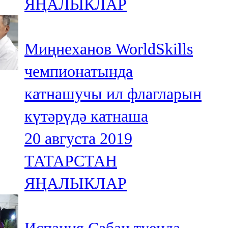
ЯҢАЛЫКЛАР
Миңнеханов WorldSkills
чемпионатында
катнашучы ил флагларын
күтәрүдә катнаша
20 августа 2019
ТАТАРСТАН
ЯҢАЛЫКЛАР