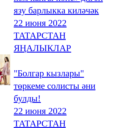
язу барлыкка киләчәк
22 июня 2022
ТАТАРСТАН
ЯҢАЛЫКЛАР
"Болгар кызлары"
төркеме солисты әни
булды!
22 июня 2022
ТАТАРСТАН