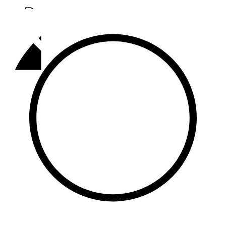
Әлмәт
92,9 FM
Базарлы матак
107,1 FM
Балык бистәсе
104,9 FM
Баулы
107,5 FM
Биләр
101,7 FM