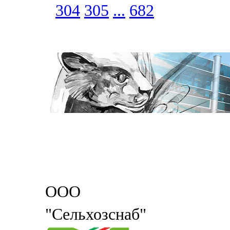
304
305
...
682
ООО
"Сельхозснаб"