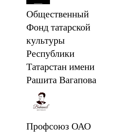
Общественный
Фонд татарской
культуры
Республики
Татарстан имени
Рашита Вагапова
Профсоюз ОАО