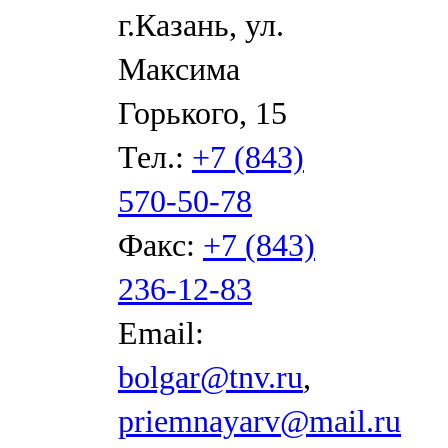
г.Казань, ул.
Максима
Горького, 15
Тел.:
+7 (843)
570-50-78
Факс:
+7 (843)
236-12-83
Email:
bolgar@tnv.ru
,
priemnayarv@mail.ru