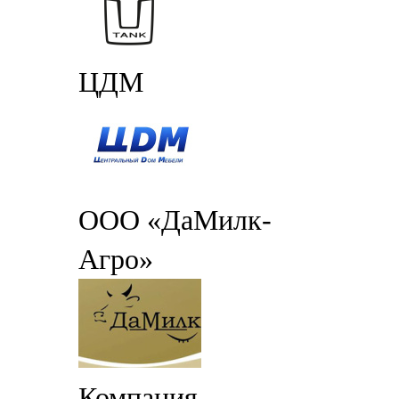
ЦДМ
ООО «ДаМилк-
Агро»
Компания