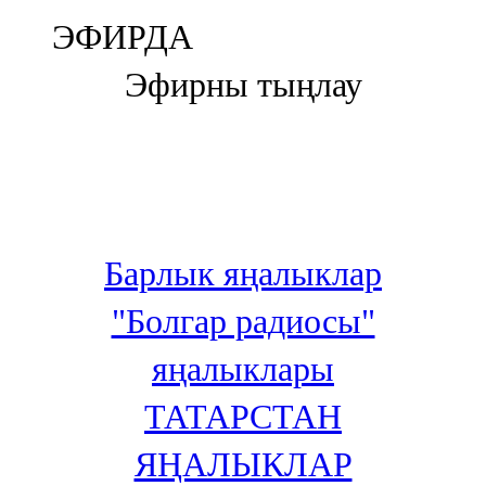
Болгар
ЭФИРДА
106,0 FM
Эфирны тыңлау
Бөгелмә
101,7 FM
Буа
100,3 FM
Барлык яңалыклар
Зәй
"Болгар радиосы"
106,6 FM
яңалыклары
Кадыбаш
ТАТАРСТАН
105,2 FM
ЯҢАЛЫКЛАР