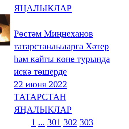
ЯҢАЛЫКЛАР
Рөстәм Миңнеханов
татарстанлыларга Хәтер
һәм кайгы көне турында
искә төшерде
22 июня 2022
ТАТАРСТАН
ЯҢАЛЫКЛАР
1
...
301
302
303