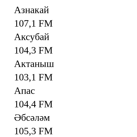
Азнакай
107,1 FM
Аксубай
104,3 FM
Актаныш
103,1 FM
Апас
104,4 FM
Әбсәләм
105,3 FM