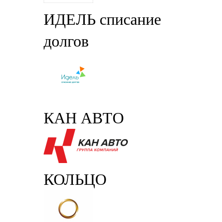
ИДЕЛЬ списание
долгов
КАН АВТО
КОЛЬЦО