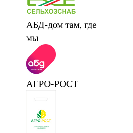
АБД-дом там, где
мы
АГРО-РОСТ