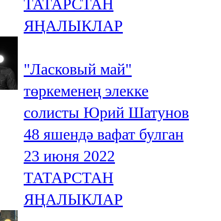
ТАТАРСТАН
ЯҢАЛЫКЛАР
"Ласковый май"
төркеменең элекке
солисты Юрий Шатунов
48 яшендә вафат булган
23 июня 2022
ТАТАРСТАН
ЯҢАЛЫКЛАР