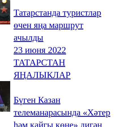
Татарстанда туристлар
өчен яңа маршрут
ачылды
23 июня 2022
ТАТАРСТАН
ЯҢАЛЫКЛАР
Бүген Казан
телеманарасында «Хәтер
һәм кайгы көне» дигән