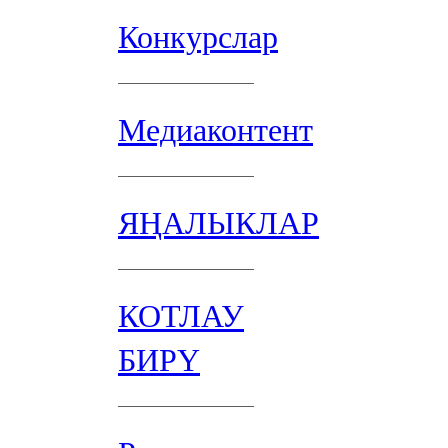
Конкурслар
Медиаконтент
ЯҢАЛЫКЛАР
КОТЛАУ
БИРҮ