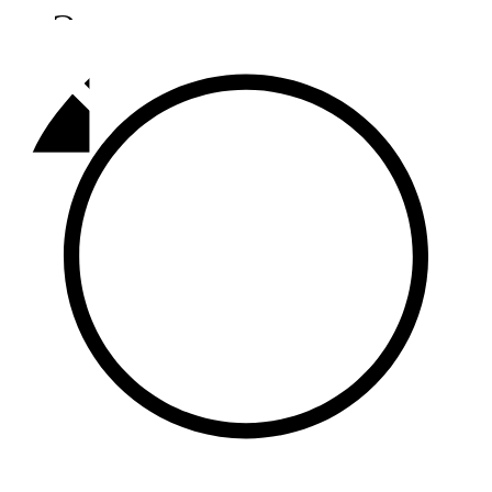
Әлмәт
92,9 FM
Базарлы матак
107,1 FM
Балык бистәсе
104,9 FM
Баулы
107,5 FM
Биләр
101,7 FM