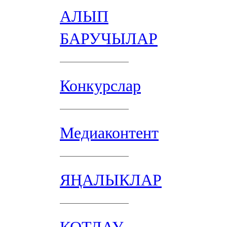
АЛЫП
БАРУЧЫЛАР
Конкурслар
Медиаконтент
ЯҢАЛЫКЛАР