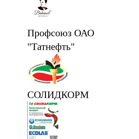
Профсоюз ОАО
"Татнефть"
СОЛИДКОРМ