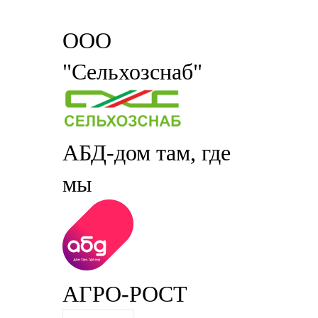
ООО
"Сельхозснаб"
АБД-дом там, где
мы
АГРО-РОСТ