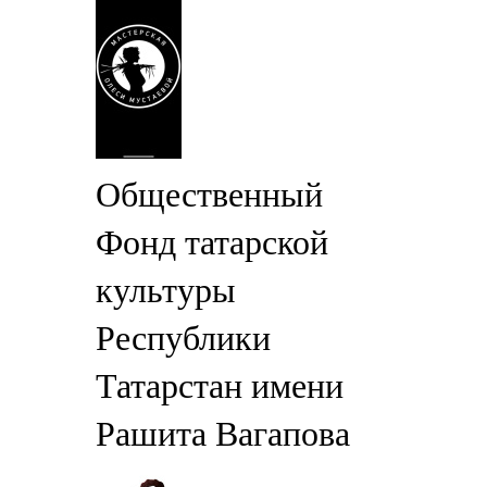
Общественный
Фонд татарской
культуры
Республики
Татарстан имени
Рашита Вагапова