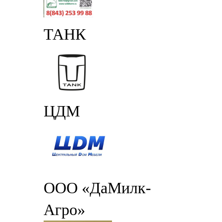
ТАНК
ЦДМ
ООО «ДаМилк-
Агро»