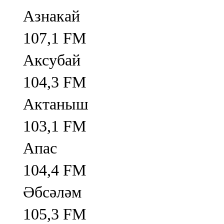
Азнакай
107,1 FM
Аксубай
104,3 FM
Актаныш
103,1 FM
Апас
104,4 FM
Әбсәләм
105,3 FM