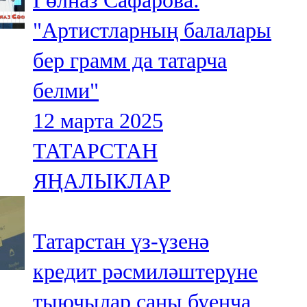
Гөлназ Сафарова:
"Артистларның балалары
бер грамм да татарча
белми"
12 марта 2025
ТАТАРСТАН
ЯҢАЛЫКЛАР
Татарстан үз-үзенә
кредит рәсмиләштерүне
тыючылар саны буенча