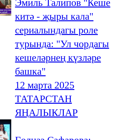
Эмиль Талипов "Кеше
китә - җыры кала"
сериалындагы роле
турында: "Ул чордагы
кешеләрнең күзләре
башка"
12 марта 2025
ТАТАРСТАН
ЯҢАЛЫКЛАР