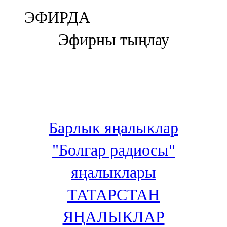
Болгар
ЭФИРДА
106,0 FM
Эфирны тыңлау
Бөгелмә
101,7 FM
Буа
100,3 FM
Барлык яңалыклар
Зәй
"Болгар радиосы"
106,6 FM
яңалыклары
Кадыбаш
ТАТАРСТАН
105,2 FM
ЯҢАЛЫКЛАР