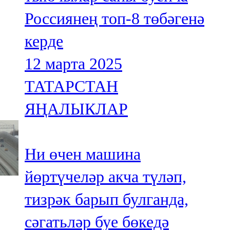
Россиянең топ-8 төбәгенә
керде
12 марта 2025
ТАТАРСТАН
ЯҢАЛЫКЛАР
Ни өчен машина
йөртүчеләр акча түләп,
тизрәк барып булганда,
сәгатьләр буе бөкедә