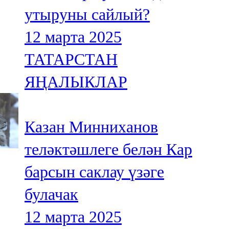
утыруны сайлый?
12 марта 2025
ТАТАРСТАН
ЯҢАЛЫКЛАР
Казан Минниханов
теләктәшлеге белән Кар
барсын саклау үзәге
булачак
12 марта 2025