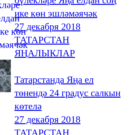
бүлекләре Яңа елдан соң
ике көн эшләмәячәк
27 декабря 2018
ТАТАРСТАН
ЯҢАЛЫКЛАР
Татарстанда Яңа ел
төнендә 24 градус салкын
көтелә
27 декабря 2018
ТАТАРСТАН