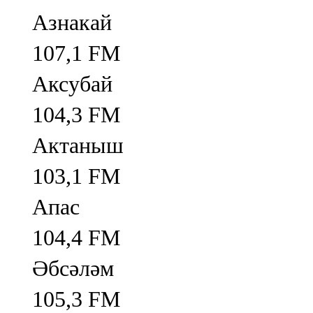
Азнакай
107,1 FM
Аксубай
104,3 FM
Актаныш
103,1 FM
Апас
104,4 FM
Әбсәләм
105,3 FM