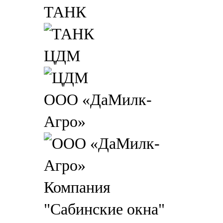
ТАНК
ЦДМ
ООО «ДаМилк-
Агро»
Компания
"Сабинские окна"