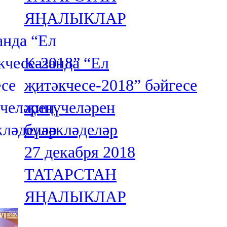
ЯҢАЛЫКЛАР
Казанда “Ел
җитәкчесе-2018” бәйгесе
җиңүчеләрен
бүләкләделәр
27 декабря 2018
ТАТАРСТАН
ЯҢАЛЫКЛАР