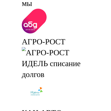
мы
АГРО-РОСТ
ИДЕЛЬ списание
долгов