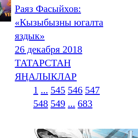
Раяз Фасыйхов:
«Кызыбызны югалта
яздык»
26 декабря 2018
ТАТАРСТАН
ЯҢАЛЫКЛАР
1
...
545
546
547
548
549
...
683