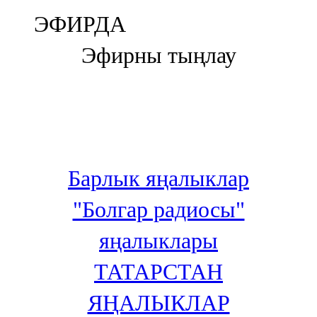
Болгар
ЭФИРДА
106,0 FM
Эфирны тыңлау
Бөгелмә
101,7 FM
Буа
100,3 FM
Барлык яңалыклар
Зәй
"Болгар радиосы"
106,6 FM
яңалыклары
Кадыбаш
ТАТАРСТАН
105,2 FM
ЯҢАЛЫКЛАР