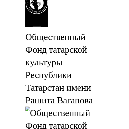
Общественный
Фонд татарской
культуры
Республики
Татарстан имени
Рашита Вагапова