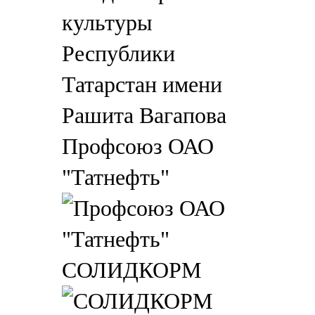
Профсоюз ОАО
"Татнефть"
СОЛИДКОРМ