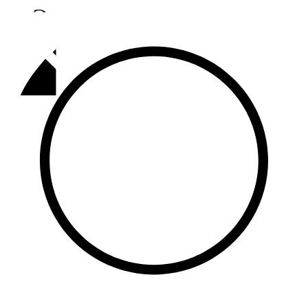
Әлмәт
92,9 FM
Базарлы матак
107,1 FM
Балык бистәсе
104,9 FM
Баулы
107,5 FM
Биләр
101,7 FM