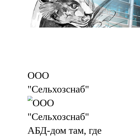
ООО
"Сельхозснаб"
АБД-дом там, где