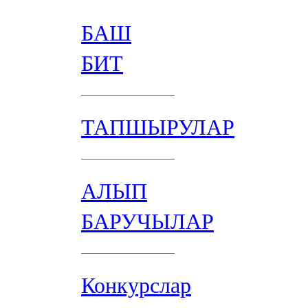
БАШ
БИТ
ТАПШЫРУЛАР
АЛЫП
БАРУЧЫЛАР
Конкурслар