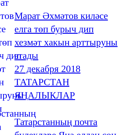
Марат Әхмәтов киләсе
елга төп бурыч дип
хезмәт хакын арттыруны
атады
27 декабря 2018
ТАТАРСТАН
ЯҢАЛЫКЛАР
Татарстанның почта