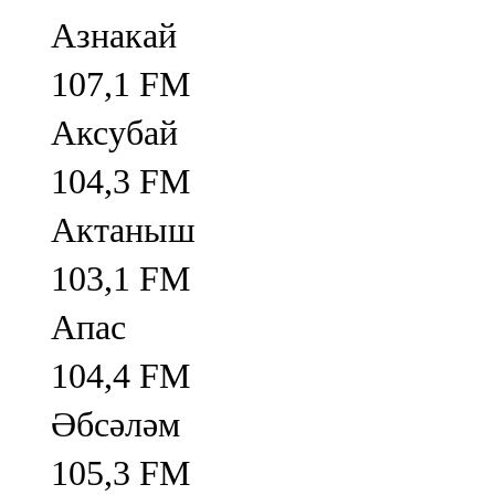
Азнакай
107,1 FM
Аксубай
104,3 FM
Актаныш
103,1 FM
Апас
104,4 FM
Әбсәләм
105,3 FM