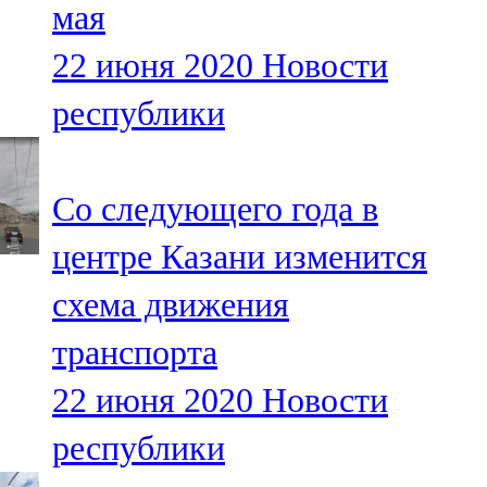
мая
91,0 FM
22 июня 2020
Новости
Шәмәрдән
республики
102,3 FM
Яңа чишмә
Со следующего года в
107,0 FM
центре Казани изменится
Яр Чаллы
схема движения
105,5 FM
транспорта
22 июня 2020
Новости
республики