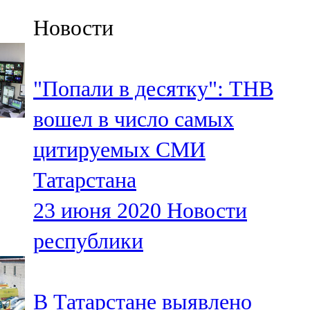
Казан
Новости
91,5 FM
Кайбыч
"Попали в десятку": ТНВ
106,1 FM
вошел в число самых
Кама тамагы
цитируемых СМИ
71,51 FM
Татарстана
Кукмара
23 июня 2020
Новости
107,9 FM
республики
Лениногорский
102,1 FM
В Татарстане выявлено