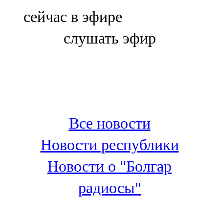
Болгар
сейчас в эфире
106,0 FM
слушать эфир
Бөгелмә
101,7 FM
Буа
100,3 FM
Все новости
Зәй
Новости республики
106,6 FM
Новости о "Болгар
Кадыбаш
радиосы"
105,2 FM