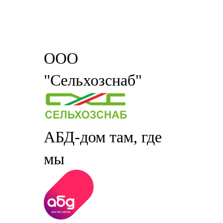
ООО
"Сельхозснаб"
АБД-дом там, где
мы