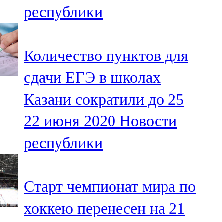
республики
107,8 FM
Теләче
Количество пунктов для
106,1 FM
сдачи ЕГЭ в школах
Түбән Кама
Казани сократили до 25
102,6 FM
22 июня 2020
Новости
Чирмешән
республики
107,7 FM
Чистай
Старт чемпионат мира по
103,0 FM
хоккею перенесен на 21
Чүпрәле