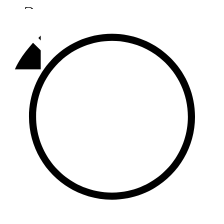
Әлмәт
92,9 FM
Базарлы матак
107,1 FM
Балык бистәсе
104,9 FM
Баулы
107,5 FM
Биләр
101,7 FM