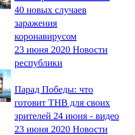
Мамадыш
40 новых случаев
106,2 FM
заражения
Минзәлә
коронавирусом
107,3 FM
23 июня 2020
Новости
Мөслим
республики
100,0 FM
Нурлат
Парад Победы: что
104,7 FM
готовит ТНВ для своих
Олы Әтнә
зрителей 24 июня - видео
71,42 FM
23 июня 2020
Новости
Сарман