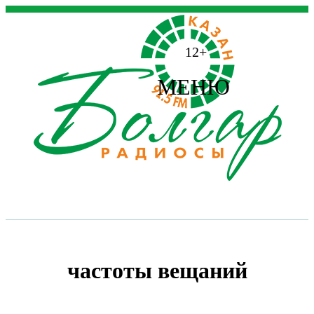
12+
МЕНЮ
частоты вещаний