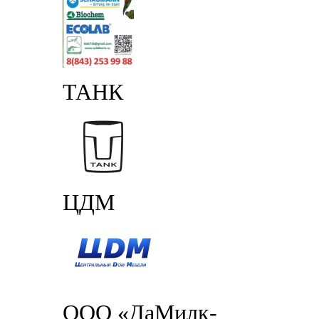
ТАНК
ЦДМ
ООО «ДаМилк-