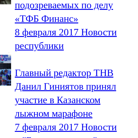
подозреваемых по делу
91,0 FM
«ТФБ Финанс»
Шәмәрдән
8 февраля 2017
Новости
102,3 FM
республики
Яңа чишмә
107,0 FM
Главный редактор ТНВ
Яр Чаллы
Данил Гиниятов принял
105,5 FM
участие в Казанском
лыжном марафоне
7 февраля 2017
Новости