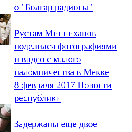
о "Болгар радиосы"
107,8 FM
Теләче
Рустам Минниханов
106,1 FM
поделился фотографиями
Түбән Кама
и видео с малого
102,6 FM
паломничества в Мекке
Чирмешән
8 февраля 2017
Новости
107,7 FM
республики
Чистай
103,0 FM
Задержаны еще двое
Чүпрәле