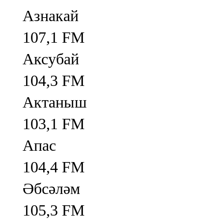
Азнакай
107,1 FM
Аксубай
104,3 FM
Актаныш
103,1 FM
Апас
104,4 FM
Әбсәләм
105,3 FM