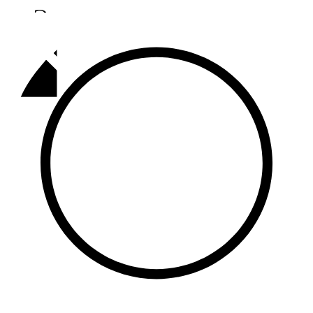
Әлмәт
92,9 FM
Базарлы матак
107,1 FM
Балык бистәсе
104,9 FM
Баулы
107,5 FM
Биләр
101,7 FM