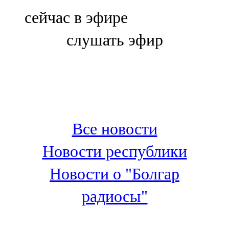
Болгар
сейчас в эфире
106,0 FM
слушать эфир
Бөгелмә
101,7 FM
Буа
100,3 FM
Все новости
Зәй
Новости республики
106,6 FM
Новости о "Болгар
Кадыбаш
радиосы"
105,2 FM