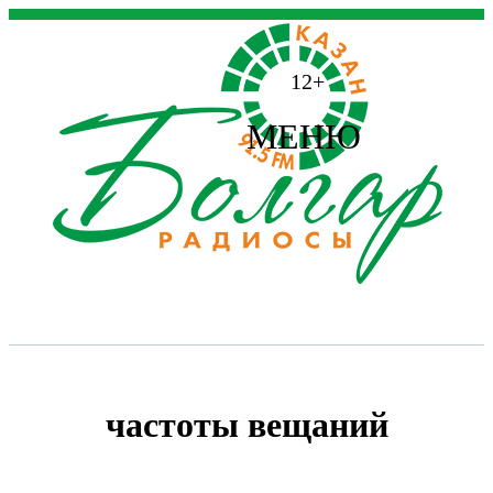
12+
МЕНЮ
частоты вещаний