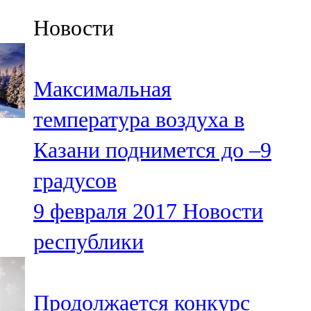
Казан
Новости
91,5 FM
Кайбыч
Максимальная
106,1 FM
температура воздуха в
Кама тамагы
Казани поднимется до –9
71,51 FM
градусов
Кукмара
9 февраля 2017
Новости
107,9 FM
республики
Лениногорский
102,1 FM
Продолжается конкурс