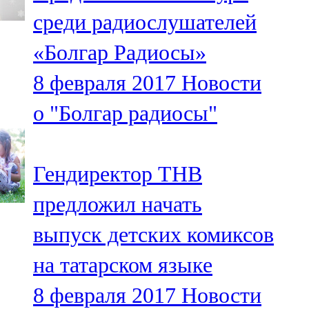
Мамадыш
среди радиослушателей
106,2 FM
«Болгар Радиосы»
Минзәлә
8 февраля 2017
Новости
107,3 FM
о "Болгар радиосы"
Мөслим
100,0 FM
Гендиректор ТНВ
Нурлат
предложил начать
104,7 FM
выпуск детских комиксов
Олы Әтнә
на татарском языке
71,42 FM
8 февраля 2017
Новости
Сарман