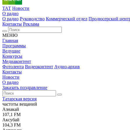
ТАТ
Новости
О радио
О радио
Руководство
Коммерческий отдел
Продюсерский цент
Контакты
Реклама
МЕНЮ
Главная
Программы
Ведущие
Конкурсы
Медиаконтент
Фотолента
Видеоконтент
Аудио-архив
Контакты
Новости
О радио
Заказать поздравление
Татарская версия
частоты вещаний
Азнакай
107,1 FM
Аксубай
104,3 FM