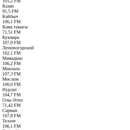
105,2 FM
Казан
91,5 FM
Кайбыч
106,1 FM
Кама тамагы
71,51 FM
Кукмара
107,9 FM
Лениногорский
102,1 FM
Мамадыш
106,2 FM
Минзәлә
107,3 FM
Мөслим
100,0 FM
Нурлат
104,7 FM
Олы Әтнә
71,42 FM
Сарман
107,8 FM
Теләче
106,1 FM