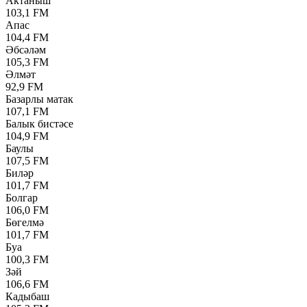
Актаныш
103,1 FM
Апас
104,4 FM
Әбсәләм
105,3 FM
Әлмәт
92,9 FM
Базарлы матак
107,1 FM
Балык бистәсе
104,9 FM
Баулы
107,5 FM
Биләр
101,7 FM
Болгар
106,0 FM
Бөгелмә
101,7 FM
Буа
100,3 FM
Зәй
106,6 FM
Кадыбаш