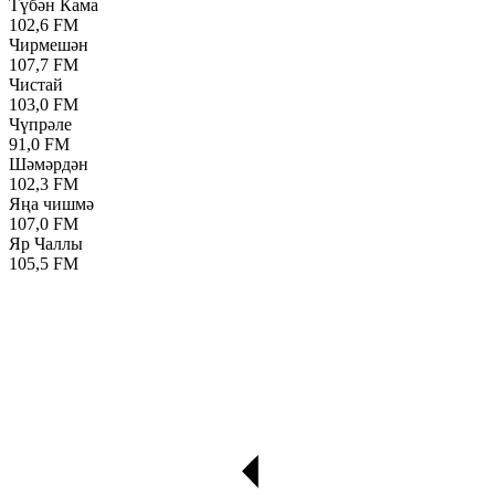
Түбән Кама
102,6 FM
Чирмешән
107,7 FM
Чистай
103,0 FM
Чүпрәле
91,0 FM
Шәмәрдән
102,3 FM
Яңа чишмә
107,0 FM
Яр Чаллы
105,5 FM