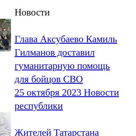
Казан
Новости
91,5 FM
Кайбыч
Глава Аксубаево Камиль
106,1 FM
Гилманов доставил
Кама тамагы
гуманитарную помощь
71,51 FM
для бойцов СВО
Кукмара
25 октября 2023
Новости
107,9 FM
республики
Лениногорский
102,1 FM
Жителей Татарстана