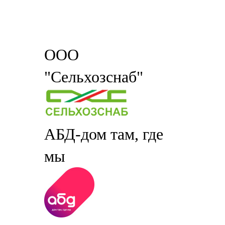
ООО
"Сельхозснаб"
АБД-дом там, где
мы