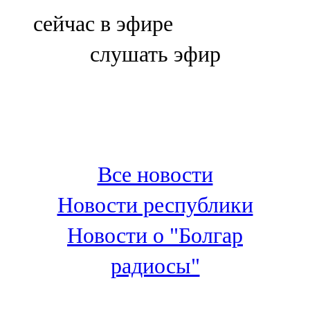
Болгар
сейчас в эфире
106,0 FM
слушать эфир
Бөгелмә
101,7 FM
Буа
100,3 FM
Все новости
Зәй
Новости республики
106,6 FM
Новости о "Болгар
Кадыбаш
радиосы"
105,2 FM