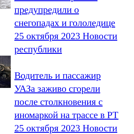
Мамадыш
предупредили о
106,2 FM
снегопадах и гололедице
Минзәлә
25 октября 2023
Новости
107,3 FM
республики
Мөслим
100,0 FM
Водитель и пассажир
Нурлат
УАЗа заживо сгорели
104,7 FM
после столкновения с
Олы Әтнә
иномаркой на трассе в РТ
71,42 FM
25 октября 2023
Новости
Сарман