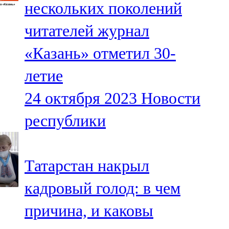
нескольких поколений
91,0 FM
читателей журнал
Шәмәрдән
«Казань» отметил 30-
102,3 FM
летие
Яңа чишмә
24 октября 2023
Новости
107,0 FM
республики
Яр Чаллы
105,5 FM
Татарстан накрыл
кадровый голод: в чем
причина, и каковы