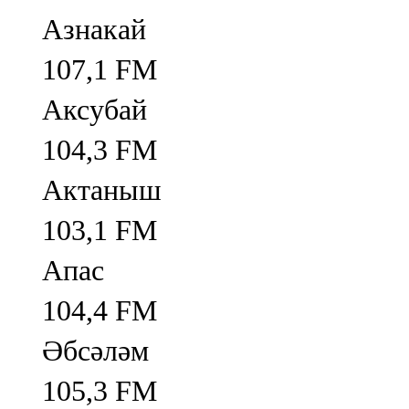
Азнакай
107,1 FM
Аксубай
104,3 FM
Актаныш
103,1 FM
Апас
104,4 FM
Әбсәләм
105,3 FM