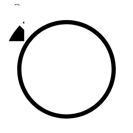
Әлмәт
92,9 FM
Базарлы матак
107,1 FM
Балык бистәсе
104,9 FM
Баулы
107,5 FM
Биләр
101,7 FM