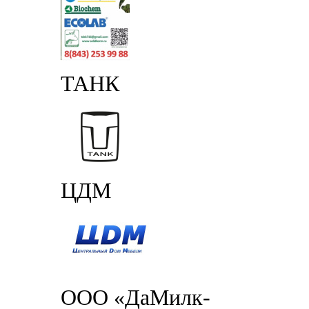
ТАНК
ЦДМ
ООО «ДаМилк-