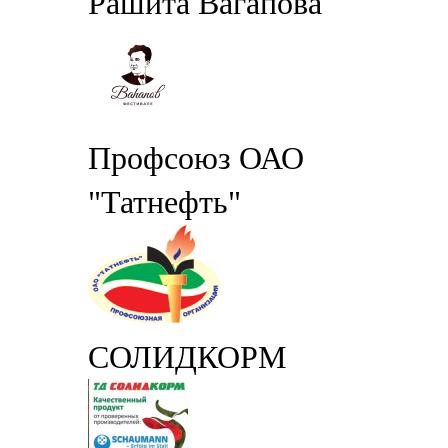
Рашита Вагапова
Профсоюз ОАО
"Татнефть"
СОЛИДКОРМ