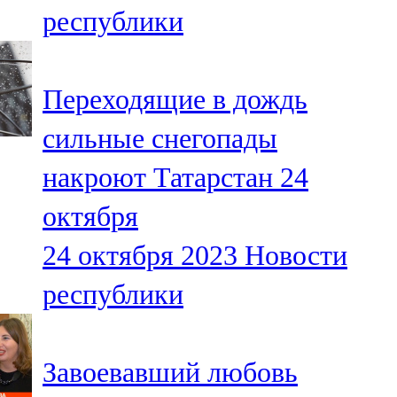
республики
107,8 FM
Теләче
Переходящие в дождь
106,1 FM
сильные снегопады
Түбән Кама
накроют Татарстан 24
102,6 FM
октября
Чирмешән
24 октября 2023
Новости
107,7 FM
республики
Чистай
103,0 FM
Завоевавший любовь
Чүпрәле