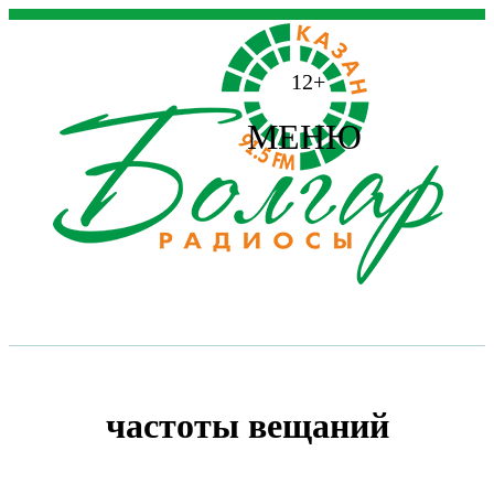
12+
МЕНЮ
частоты вещаний