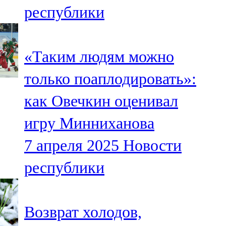
республики
107,8 FM
Теләче
«Таким людям можно
106,1 FM
только поаплодировать»:
Түбән Кама
как Овечкин оценивал
102,6 FM
игру Минниханова
Чирмешән
7 апреля 2025
Новости
107,7 FM
республики
Чистай
103,0 FM
Возврат холодов,
Чүпрәле