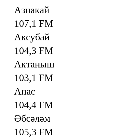
Азнакай
107,1 FM
Аксубай
104,3 FM
Актаныш
103,1 FM
Апас
104,4 FM
Әбсәләм
105,3 FM