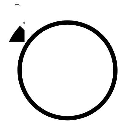
Әлмәт
92,9 FM
Базарлы матак
107,1 FM
Балык бистәсе
104,9 FM
Баулы
107,5 FM
Биләр
101,7 FM