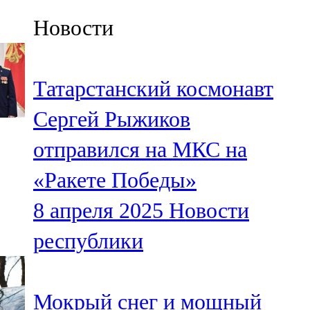
Казан
Новости
91,5 FM
Кайбыч
Татарстанский космонавт
106,1 FM
Сергей Рыжиков
Кама тамагы
отправился на МКС на
71,51 FM
«Ракете Победы»
Кукмара
8 апреля 2025
Новости
107,9 FM
республики
Лениногорский
102,1 FM
Мокрый снег и мощный