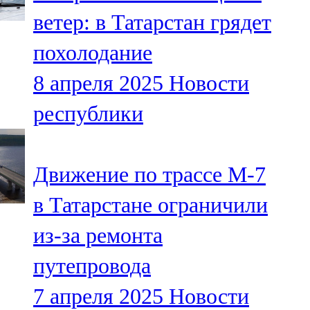
Мамадыш
ветер: в Татарстан грядет
106,2 FM
похолодание
Минзәлә
8 апреля 2025
Новости
107,3 FM
республики
Мөслим
100,0 FM
Движение по трассе М-7
Нурлат
в Татарстане ограничили
104,7 FM
из-за ремонта
Олы Әтнә
путепровода
71,42 FM
7 апреля 2025
Новости
Сарман