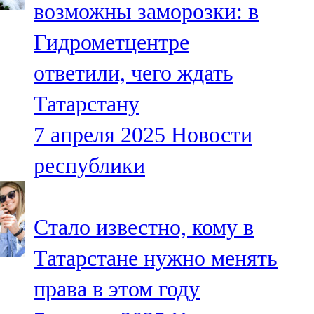
возможны заморозки: в
91,0 FM
Гидрометцентре
Шәмәрдән
ответили, чего ждать
102,3 FM
Татарстану
Яңа чишмә
7 апреля 2025
Новости
107,0 FM
республики
Яр Чаллы
105,5 FM
Стало известно, кому в
Татарстане нужно менять
права в этом году