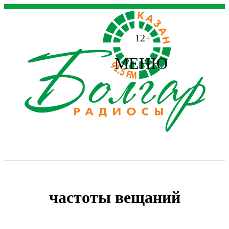
12+
МЕНЮ
частоты вещаний