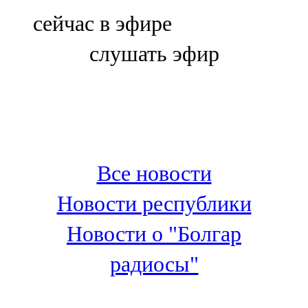
Болгар
сейчас в эфире
106,0 FM
слушать эфир
Бөгелмә
101,7 FM
Буа
100,3 FM
Все новости
Зәй
Новости республики
106,6 FM
Новости о "Болгар
Кадыбаш
радиосы"
105,2 FM