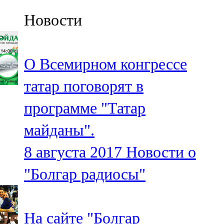
Казан
Новости
91,5 FM
Кайбыч
О Всемирном конгрессе
106,1 FM
татар поговорят в
Кама тамагы
программе "Татар
71,51 FM
майданы".
Кукмара
8 августа 2017
Новости о
107,9 FM
"Болгар радиосы"
Лениногорский
102,1 FM
На сайте "Болгар