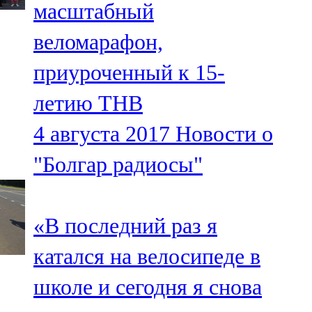
масштабный
91,0 FM
веломарафон,
Шәмәрдән
приуроченный к 15-
102,3 FM
летию ТНВ
Яңа чишмә
4 августа 2017
Новости о
107,0 FM
"Болгар радиосы"
Яр Чаллы
105,5 FM
«В последний раз я
катался на велосипеде в
школе и сегодня я снова