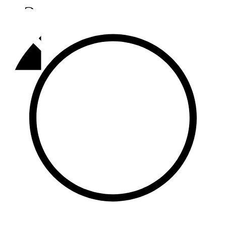
Әлмәт
92,9 FM
Базарлы матак
107,1 FM
Балык бистәсе
104,9 FM
Баулы
107,5 FM
Биләр
101,7 FM