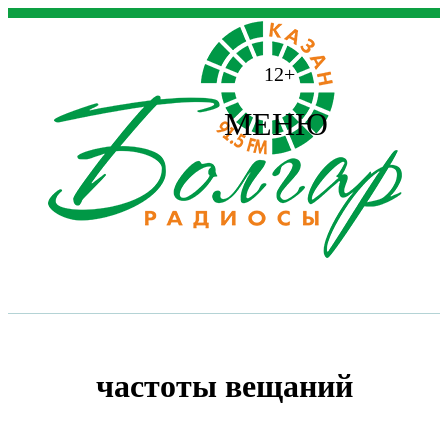
12+
МЕНЮ
частоты вещаний