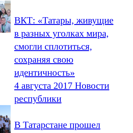
107,8 FM
ВКТ: «Татары, живущие
Теләче
в разных уголках мира,
106,1 FM
смогли сплотиться,
Түбән Кама
сохраняя свою
102,6 FM
идентичность»
Чирмешән
4 августа 2017
Новости
107,7 FM
республики
Чистай
103,0 FM
В Татарстане прошел
Чүпрәле