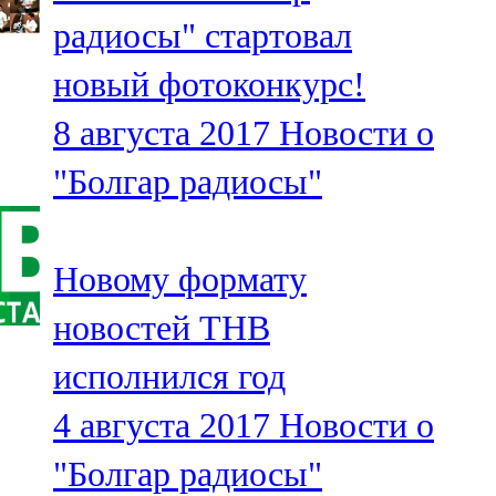
Мамадыш
радиосы" стартовал
106,2 FM
новый фотоконкурс!
Минзәлә
8 августа 2017
Новости о
107,3 FM
"Болгар радиосы"
Мөслим
100,0 FM
Новому формату
Нурлат
новостей ТНВ
104,7 FM
исполнился год
Олы Әтнә
4 августа 2017
Новости о
71,42 FM
"Болгар радиосы"
Сарман