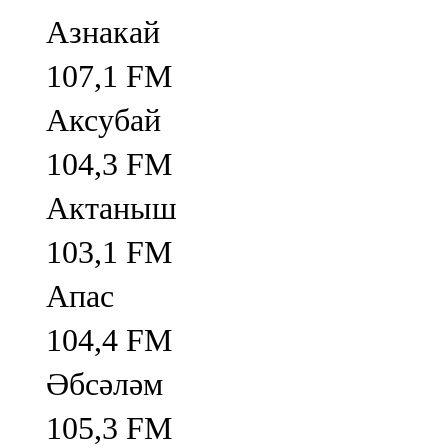
Азнакай
107,1 FM
Аксубай
104,3 FM
Актаныш
103,1 FM
Апас
104,4 FM
Әбсәләм
105,3 FM