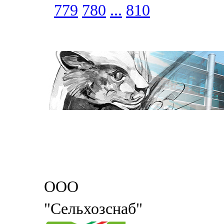
779
780
...
810
ООО
"Сельхозснаб"