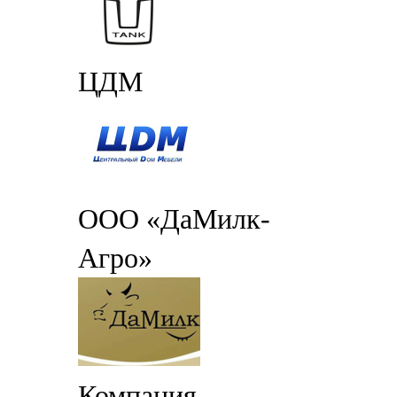
ЦДМ
ООО «ДаМилк-
Агро»
Компания