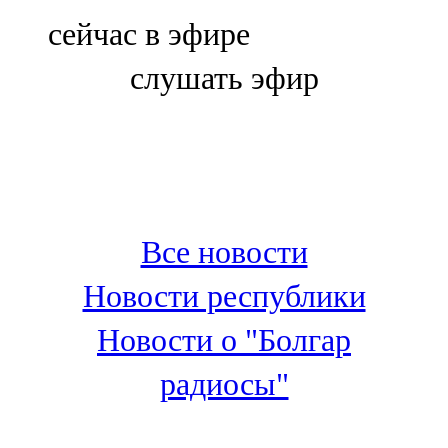
Болгар
сейчас в эфире
106,0 FM
слушать эфир
Бөгелмә
101,7 FM
Буа
100,3 FM
Все новости
Зәй
Новости республики
106,6 FM
Новости о "Болгар
Кадыбаш
радиосы"
105,2 FM