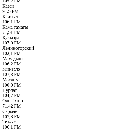
105,2 FM
Казан
91,5 FM
Кайбыч
106,1 FM
Кама тамагы
71,51 FM
Кукмара
107,9 FM
Лениногорский
102,1 FM
Мамадыш
106,2 FM
Минзәлә
107,3 FM
Мөслим
100,0 FM
Нурлат
104,7 FM
Олы Әтнә
71,42 FM
Сарман
107,8 FM
Теләче
106,1 FM