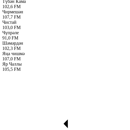
Түбән Кама
102,6 FM
Чирмешән
107,7 FM
Чистай
103,0 FM
Чүпрәле
91,0 FM
Шәмәрдән
102,3 FM
Яңа чишмә
107,0 FM
Яр Чаллы
105,5 FM