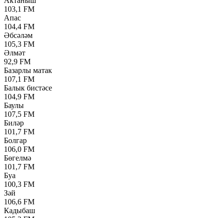
Актаныш
103,1 FM
Апас
104,4 FM
Әбсәләм
105,3 FM
Әлмәт
92,9 FM
Базарлы матак
107,1 FM
Балык бистәсе
104,9 FM
Баулы
107,5 FM
Биләр
101,7 FM
Болгар
106,0 FM
Бөгелмә
101,7 FM
Буа
100,3 FM
Зәй
106,6 FM
Кадыбаш