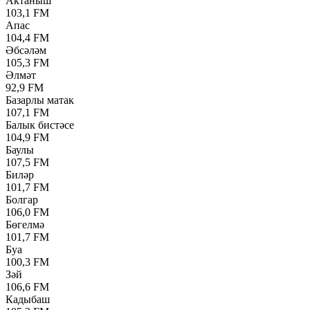
Актаныш
103,1 FM
Апас
104,4 FM
Әбсәләм
105,3 FM
Әлмәт
92,9 FM
Базарлы матак
107,1 FM
Балык бистәсе
104,9 FM
Баулы
107,5 FM
Биләр
101,7 FM
Болгар
106,0 FM
Бөгелмә
101,7 FM
Буа
100,3 FM
Зәй
106,6 FM
Кадыбаш