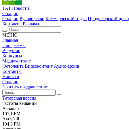
ТАТ
Новости
О радио
О радио
Руководство
Коммерческий отдел
Продюсерский цент
Контакты
Реклама
МЕНЮ
Главная
Программы
Ведущие
Конкурсы
Медиаконтент
Фотолента
Видеоконтент
Аудио-архив
Контакты
Новости
О радио
Заказать поздравление
Татарская версия
частоты вещаний
Азнакай
107,1 FM
Аксубай
104,3 FM