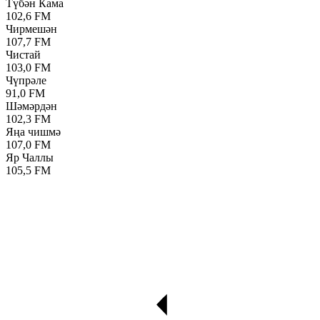
Түбән Кама
102,6 FM
Чирмешән
107,7 FM
Чистай
103,0 FM
Чүпрәле
91,0 FM
Шәмәрдән
102,3 FM
Яңа чишмә
107,0 FM
Яр Чаллы
105,5 FM