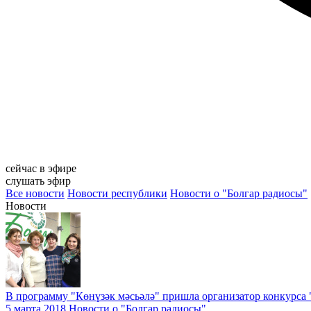
сейчас в эфире
слушать эфир
Все новости
Новости республики
Новости о "Болгар радиосы"
Новости
В программу "Көнүзәк мәсьәлә" пришла организатор конкурса
5 марта 2018
Новости о "Болгар радиосы"