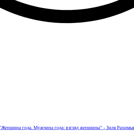
 "Женщина года. Мужчина года: взгляд женщины" - Зиля Рахимь