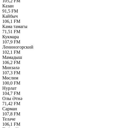
105,2 FM
Казан
91,5 FM
Кайбыч
106,1 FM
Кама тамагы
71,51 FM
Кукмара
107,9 FM
Лениногорский
102,1 FM
Мамадыш
106,2 FM
Минзәлә
107,3 FM
Мөслим
100,0 FM
Нурлат
104,7 FM
Олы Әтнә
71,42 FM
Сарман
107,8 FM
Теләче
106,1 FM