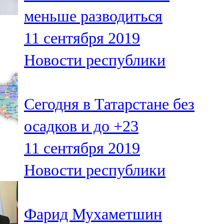
Мамадыш
меньше разводиться
106,2 FM
11 сентября 2019
Минзәлә
Новости республики
107,3 FM
Мөслим
Сегодня в Татарстане без
100,0 FM
осадков и до +23
Нурлат
11 сентября 2019
104,7 FM
Новости республики
Олы Әтнә
71,42 FM
Фарид Мухаметшин
Сарман