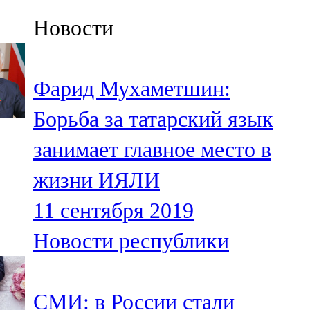
Казан
Новости
91,5 FM
Кайбыч
Фарид Мухаметшин:
106,1 FM
Борьба за татарский язык
Кама тамагы
занимает главное место в
71,51 FM
жизни ИЯЛИ
Кукмара
11 сентября 2019
107,9 FM
Новости республики
Лениногорский
102,1 FM
СМИ: в России стали