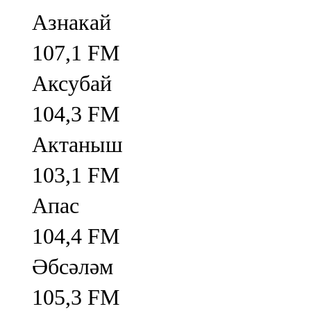
Азнакай
107,1 FM
Аксубай
104,3 FM
Актаныш
103,1 FM
Апас
104,4 FM
Әбсәләм
105,3 FM