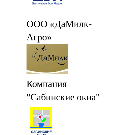
ООО «ДаМилк-
Агро»
Компания
"Сабинские окна"