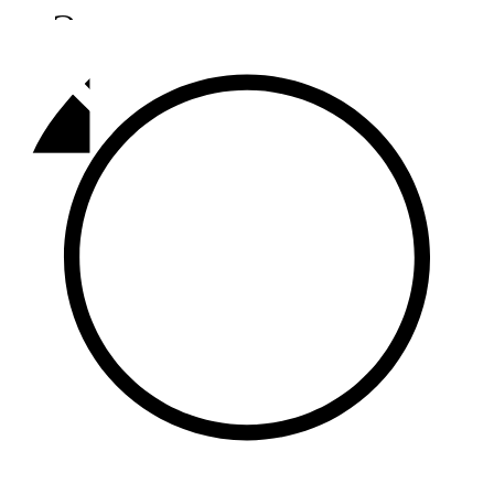
Әлмәт
92,9 FM
Базарлы матак
107,1 FM
Балык бистәсе
104,9 FM
Баулы
107,5 FM
Биләр
101,7 FM