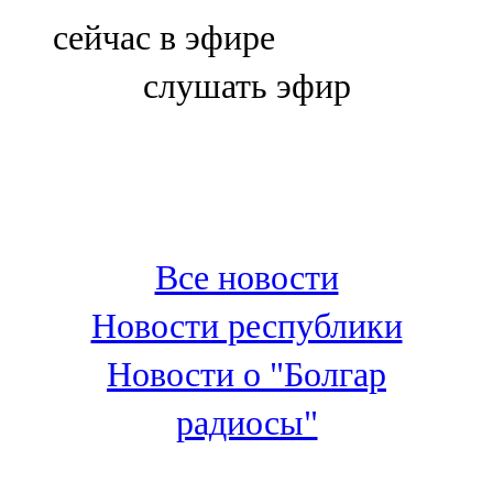
Болгар
сейчас в эфире
106,0 FM
слушать эфир
Бөгелмә
101,7 FM
Буа
100,3 FM
Все новости
Зәй
Новости республики
106,6 FM
Новости о "Болгар
Кадыбаш
радиосы"
105,2 FM