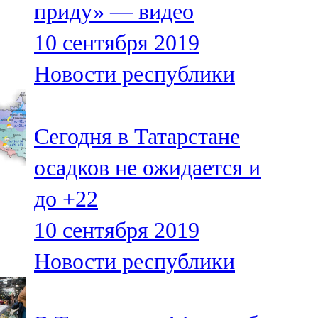
приду» — видео
91,0 FM
10 сентября 2019
Шәмәрдән
Новости республики
102,3 FM
Яңа чишмә
Сегодня в Татарстане
107,0 FM
осадков не ожидается и
Яр Чаллы
до +22
105,5 FM
10 сентября 2019
Новости республики