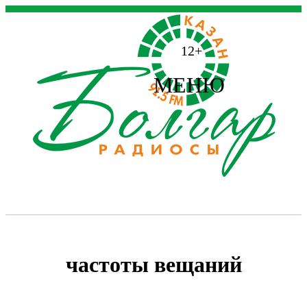
12+
МЕНЮ
частоты вещаний