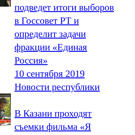
подведет итоги выборов
107,8 FM
в Госсовет РТ и
Теләче
определит задачи
106,1 FM
фракции «Единая
Түбән Кама
Россия»
102,6 FM
10 сентября 2019
Чирмешән
Новости республики
107,7 FM
Чистай
В Казани проходят
103,0 FM
съемки фильма «Я
Чүпрәле