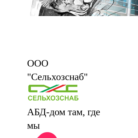
ООО
"Сельхозснаб"
АБД-дом там, где
мы