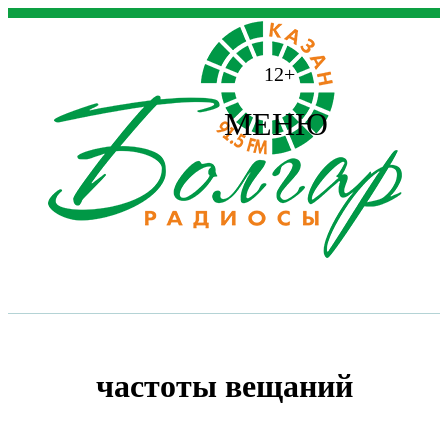
12+
МЕНЮ
частоты вещаний