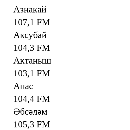
Азнакай
107,1 FM
Аксубай
104,3 FM
Актаныш
103,1 FM
Апас
104,4 FM
Әбсәләм
105,3 FM