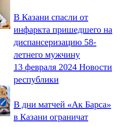
91,0 FM
В Казани спасли от
Шәмәрдән
инфаркта пришедшего на
102,3 FM
диспансеризацию 58-
Яңа чишмә
летнего мужчину
107,0 FM
13 февраля 2024
Новости
Яр Чаллы
республики
105,5 FM
В дни матчей «Ак Барса»
в Казани ограничат