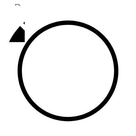
Әлмәт
92,9 FM
Базарлы матак
107,1 FM
Балык бистәсе
104,9 FM
Баулы
107,5 FM
Биләр
101,7 FM