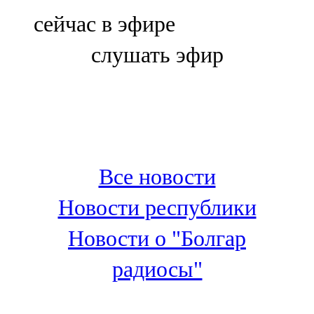
Болгар
сейчас в эфире
106,0 FM
слушать эфир
Бөгелмә
101,7 FM
Буа
100,3 FM
Все новости
Зәй
Новости республики
106,6 FM
Новости о "Болгар
Кадыбаш
радиосы"
105,2 FM