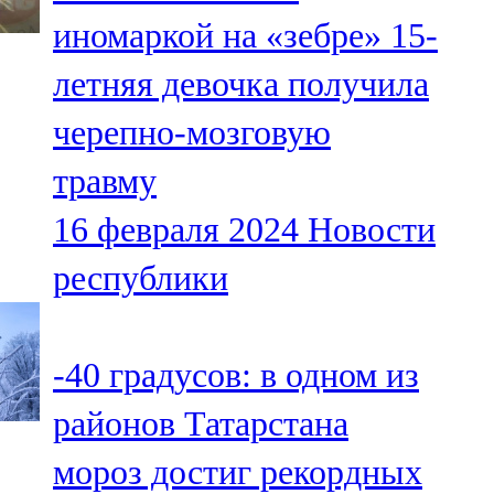
Мамадыш
иномаркой на «зебре» 15-
106,2 FM
летняя девочка получила
Минзәлә
черепно-мозговую
107,3 FM
травму
Мөслим
16 февраля 2024
Новости
100,0 FM
республики
Нурлат
104,7 FM
-40 градусов: в одном из
Олы Әтнә
районов Татарстана
71,42 FM
мороз достиг рекордных
Сарман