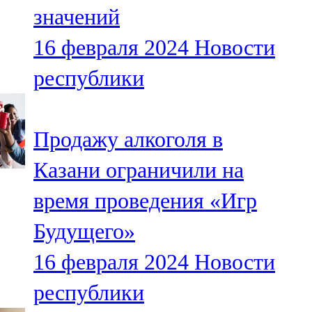
значений
107,8 FM
16 февраля 2024
Новости
Теләче
республики
106,1 FM
Түбән Кама
Продажу алкоголя в
102,6 FM
Казани ограничили на
Чирмешән
время проведения «Игр
107,7 FM
Будущего»
Чистай
16 февраля 2024
Новости
103,0 FM
республики
Чүпрәле