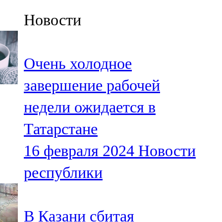
Казан
Новости
91,5 FM
Кайбыч
Очень холодное
106,1 FM
завершение рабочей
Кама тамагы
недели ожидается в
71,51 FM
Татарстане
Кукмара
16 февраля 2024
Новости
107,9 FM
республики
Лениногорский
102,1 FM
В Казани сбитая