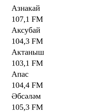
Азнакай
107,1 FM
Аксубай
104,3 FM
Актаныш
103,1 FM
Апас
104,4 FM
Әбсәләм
105,3 FM