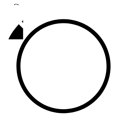
Әлмәт
92,9 FM
Базарлы матак
107,1 FM
Балык бистәсе
104,9 FM
Баулы
107,5 FM
Биләр
101,7 FM