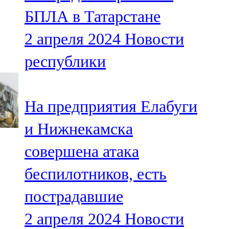
Мамадыш
БПЛА в Татарстане
106,2 FM
2 апреля 2024
Новости
Минзәлә
республики
107,3 FM
Мөслим
На предприятия Елабуги
100,0 FM
и Нижнекамска
Нурлат
совершена атака
104,7 FM
беспилотников, есть
Олы Әтнә
пострадавшие
71,42 FM
2 апреля 2024
Новости
Сарман