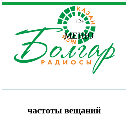
12+
МЕНЮ
частоты вещаний