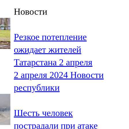
Казан
Новости
91,5 FM
Кайбыч
Резкое потепление
106,1 FM
ожидает жителей
Кама тамагы
Татарстана 2 апреля
71,51 FM
2 апреля 2024
Новости
Кукмара
республики
107,9 FM
Лениногорский
Шесть человек
102,1 FM
пострадали при атаке