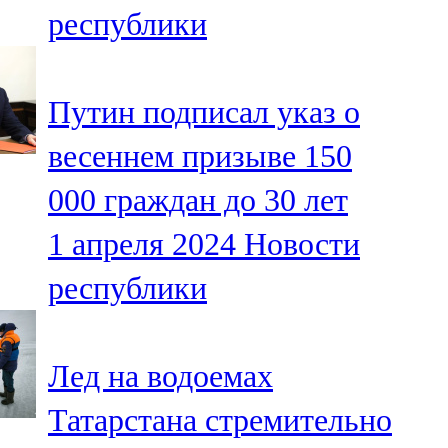
республики
107,8 FM
Теләче
Путин подписал указ о
106,1 FM
весеннем призыве 150
Түбән Кама
000 граждан до 30 лет
102,6 FM
1 апреля 2024
Новости
Чирмешән
республики
107,7 FM
Чистай
Лед на водоемах
103,0 FM
Татарстана стремительно
Чүпрәле