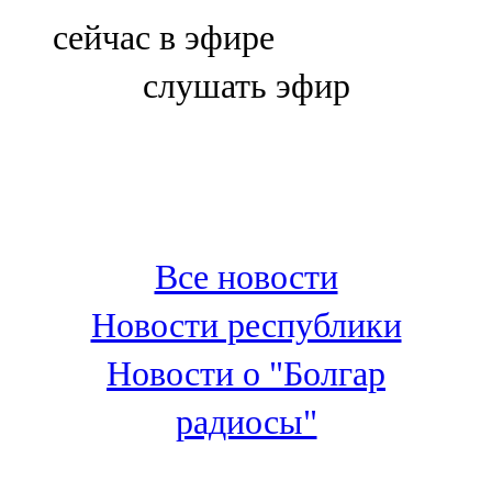
Болгар
сейчас в эфире
106,0 FM
слушать эфир
Бөгелмә
101,7 FM
Буа
100,3 FM
Все новости
Зәй
Новости республики
106,6 FM
Новости о "Болгар
Кадыбаш
радиосы"
105,2 FM