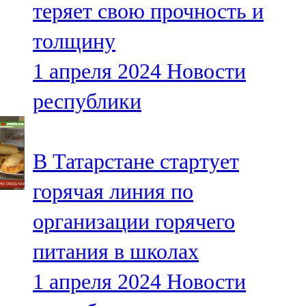
теряет свою прочность и
91,0 FM
толщину
Шәмәрдән
1 апреля 2024
Новости
102,3 FM
республики
Яңа чишмә
107,0 FM
В Татарстане стартует
Яр Чаллы
горячая линия по
105,5 FM
организации горячего
питания в школах
1 апреля 2024
Новости