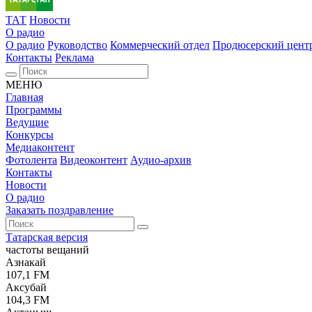
ТАТ
Новости
О радио
О радио
Руководство
Коммерческий отдел
Продюсерский цент
Контакты
Реклама
МЕНЮ
Главная
Программы
Ведущие
Конкурсы
Медиаконтент
Фотолента
Видеоконтент
Аудио-архив
Контакты
Новости
О радио
Заказать поздравление
Татарская версия
частоты вещаний
Азнакай
107,1 FM
Аксубай
104,3 FM