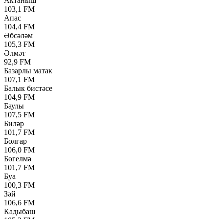
Актаныш
103,1 FM
Апас
104,4 FM
Әбсәләм
105,3 FM
Әлмәт
92,9 FM
Базарлы матак
107,1 FM
Балык бистәсе
104,9 FM
Баулы
107,5 FM
Биләр
101,7 FM
Болгар
106,0 FM
Бөгелмә
101,7 FM
Буа
100,3 FM
Зәй
106,6 FM
Кадыбаш