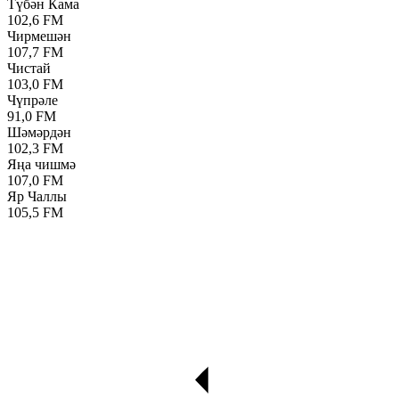
Түбән Кама
102,6 FM
Чирмешән
107,7 FM
Чистай
103,0 FM
Чүпрәле
91,0 FM
Шәмәрдән
102,3 FM
Яңа чишмә
107,0 FM
Яр Чаллы
105,5 FM