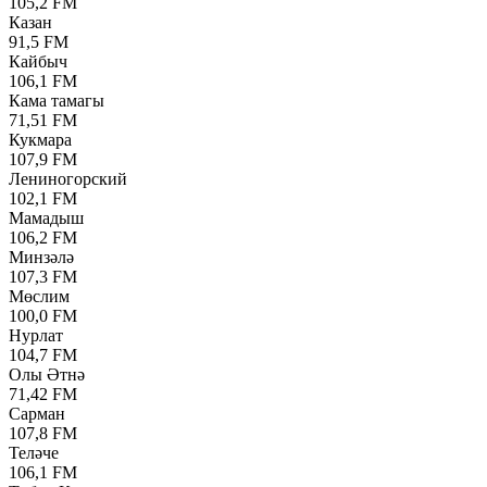
105,2 FM
Казан
91,5 FM
Кайбыч
106,1 FM
Кама тамагы
71,51 FM
Кукмара
107,9 FM
Лениногорский
102,1 FM
Мамадыш
106,2 FM
Минзәлә
107,3 FM
Мөслим
100,0 FM
Нурлат
104,7 FM
Олы Әтнә
71,42 FM
Сарман
107,8 FM
Теләче
106,1 FM