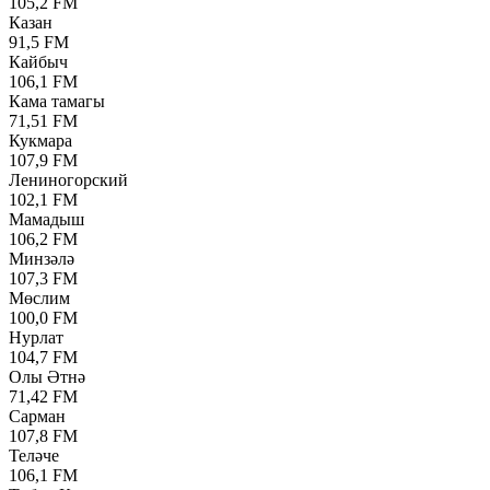
105,2 FM
Казан
91,5 FM
Кайбыч
106,1 FM
Кама тамагы
71,51 FM
Кукмара
107,9 FM
Лениногорский
102,1 FM
Мамадыш
106,2 FM
Минзәлә
107,3 FM
Мөслим
100,0 FM
Нурлат
104,7 FM
Олы Әтнә
71,42 FM
Сарман
107,8 FM
Теләче
106,1 FM