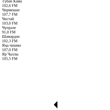
Түбән Кама
102,6 FM
Чирмешән
107,7 FM
Чистай
103,0 FM
Чүпрәле
91,0 FM
Шәмәрдән
102,3 FM
Яңа чишмә
107,0 FM
Яр Чаллы
105,5 FM