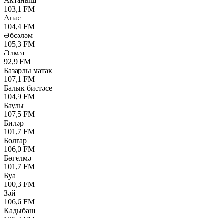
Актаныш
103,1 FM
Апас
104,4 FM
Әбсәләм
105,3 FM
Әлмәт
92,9 FM
Базарлы матак
107,1 FM
Балык бистәсе
104,9 FM
Баулы
107,5 FM
Биләр
101,7 FM
Болгар
106,0 FM
Бөгелмә
101,7 FM
Буа
100,3 FM
Зәй
106,6 FM
Кадыбаш