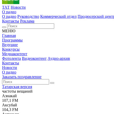
ТАТ
Новости
О радио
О радио
Руководство
Коммерческий отдел
Продюсерский цент
Контакты
Реклама
МЕНЮ
Главная
Программы
Ведущие
Конкурсы
Медиаконтент
Фотолента
Видеоконтент
Аудио-архив
Контакты
Новости
О радио
Заказать поздравление
Татарская версия
частоты вещаний
Азнакай
107,1 FM
Аксубай
104,3 FM