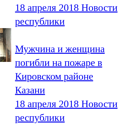
18 апреля 2018
Новости
107,8 FM
республики
Теләче
106,1 FM
Мужчина и женщина
Түбән Кама
погибли на пожаре в
102,6 FM
Кировском районе
Чирмешән
Казани
107,7 FM
18 апреля 2018
Новости
Чистай
республики
103,0 FM
Чүпрәле