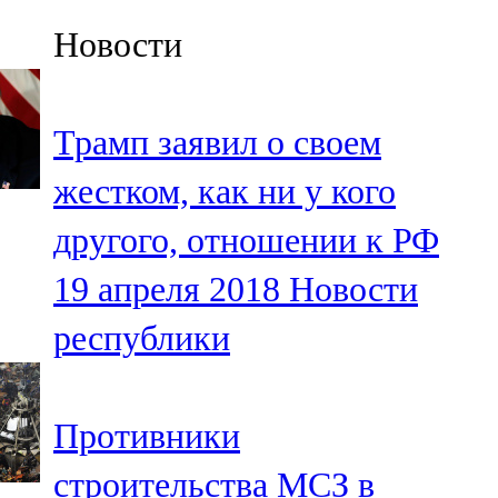
Казан
Новости
91,5 FM
Кайбыч
Трамп заявил о своем
106,1 FM
жестком, как ни у кого
Кама тамагы
другого, отношении к РФ
71,51 FM
19 апреля 2018
Новости
Кукмара
республики
107,9 FM
Лениногорский
Противники
102,1 FM
строительства МСЗ в