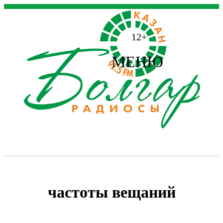
12+
МЕНЮ
частоты вещаний