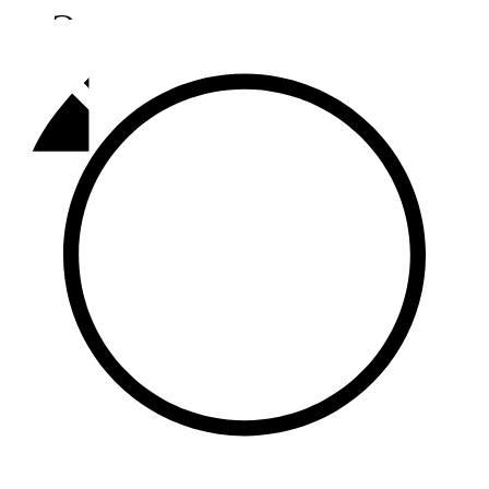
Әлмәт
92,9 FM
Базарлы матак
107,1 FM
Балык бистәсе
104,9 FM
Баулы
107,5 FM
Биләр
101,7 FM