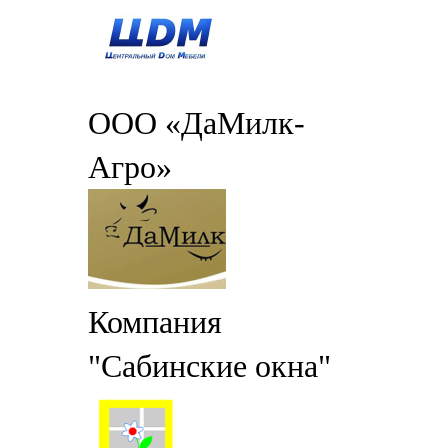
ООО «ДаМилк-
Агро»
Компания
"Сабинские окна"