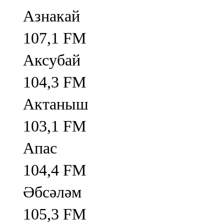
Азнакай
107,1 FM
Аксубай
104,3 FM
Актаныш
103,1 FM
Апас
104,4 FM
Әбсәләм
105,3 FM