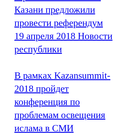
Мамадыш
Казани предложили
106,2 FM
провести референдум
Минзәлә
19 апреля 2018
Новости
107,3 FM
республики
Мөслим
100,0 FM
В рамках Kazansummit-
Нурлат
2018 пройдет
104,7 FM
конференция по
Олы Әтнә
проблемам освещения
71,42 FM
ислама в СМИ
Сарман