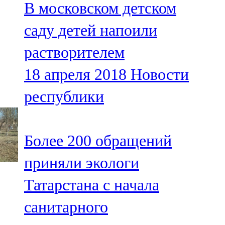
В московском детском
91,0 FM
саду детей напоили
Шәмәрдән
растворителем
102,3 FM
18 апреля 2018
Новости
Яңа чишмә
республики
107,0 FM
Яр Чаллы
Более 200 обращений
105,5 FM
приняли экологи
Татарстана с начала
санитарного