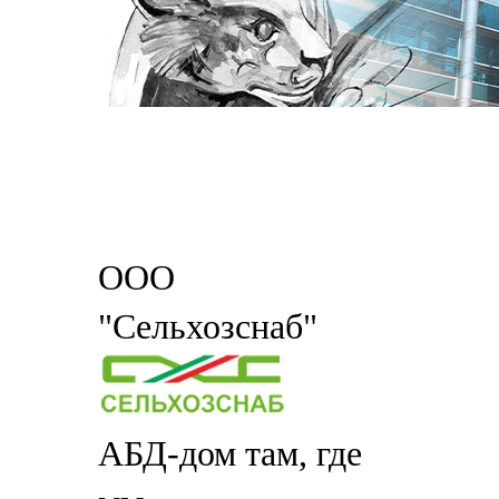
ООО
"Сельхозснаб"
АБД-дом там, где