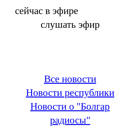
Болгар
сейчас в эфире
106,0 FM
слушать эфир
Бөгелмә
101,7 FM
Буа
100,3 FM
Все новости
Зәй
Новости республики
106,6 FM
Новости о "Болгар
Кадыбаш
радиосы"
105,2 FM