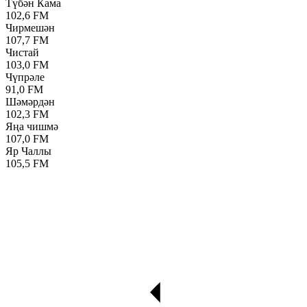
Түбән Кама
102,6 FM
Чирмешән
107,7 FM
Чистай
103,0 FM
Чүпрәле
91,0 FM
Шәмәрдән
102,3 FM
Яңа чишмә
107,0 FM
Яр Чаллы
105,5 FM