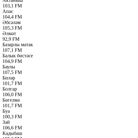
Актаныш
103,1 FM
Апас
104,4 FM
Әбсәләм
105,3 FM
Әлмәт
92,9 FM
Базарлы матак
107,1 FM
Балык бистәсе
104,9 FM
Баулы
107,5 FM
Биләр
101,7 FM
Болгар
106,0 FM
Бөгелмә
101,7 FM
Буа
100,3 FM
Зәй
106,6 FM
Кадыбаш