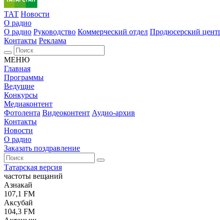
ТАТ
Новости
О радио
О радио
Руководство
Коммерческий отдел
Продюсерский цент
Контакты
Реклама
МЕНЮ
Главная
Программы
Ведущие
Конкурсы
Медиаконтент
Фотолента
Видеоконтент
Аудио-архив
Контакты
Новости
О радио
Заказать поздравление
Татарская версия
частоты вещаний
Азнакай
107,1 FM
Аксубай
104,3 FM