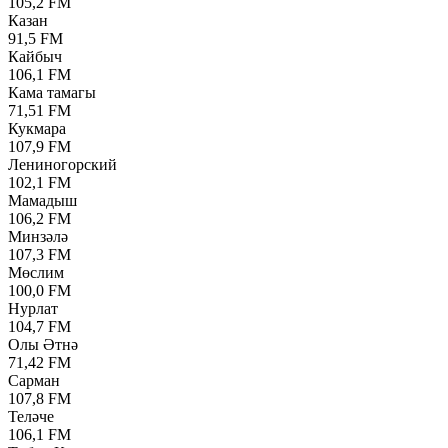
105,2 FM
Казан
91,5 FM
Кайбыч
106,1 FM
Кама тамагы
71,51 FM
Кукмара
107,9 FM
Лениногорский
102,1 FM
Мамадыш
106,2 FM
Минзәлә
107,3 FM
Мөслим
100,0 FM
Нурлат
104,7 FM
Олы Әтнә
71,42 FM
Сарман
107,8 FM
Теләче
106,1 FM