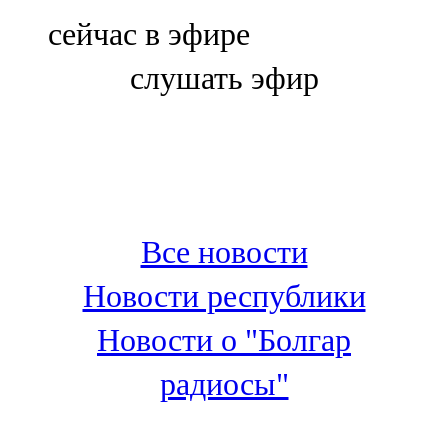
Болгар
сейчас в эфире
106,0 FM
слушать эфир
Бөгелмә
101,7 FM
Буа
100,3 FM
Все новости
Зәй
Новости республики
106,6 FM
Новости о "Болгар
Кадыбаш
радиосы"
105,2 FM