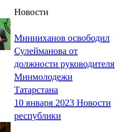
Казан
Новости
91,5 FM
Кайбыч
Минниханов освободил
106,1 FM
Сулейманова от
Кама тамагы
должности руководителя
71,51 FM
Минмолодежи
Кукмара
Татарстана
107,9 FM
10 января 2023
Новости
Лениногорский
республики
102,1 FM