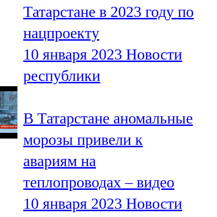
Татарстане в 2023 году по
107,8 FM
нацпроекту
Теләче
10 января 2023
Новости
106,1 FM
республики
Түбән Кама
102,6 FM
В Татарстане аномальные
Чирмешән
морозы привели к
107,7 FM
авариям на
Чистай
теплопроводах – видео
103,0 FM
10 января 2023
Новости
Чүпрәле