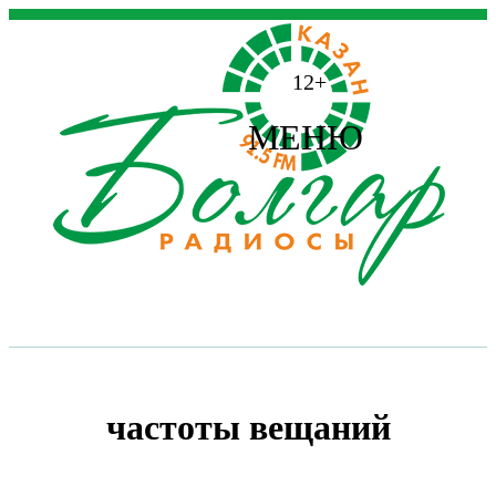
12+
МЕНЮ
частоты вещаний