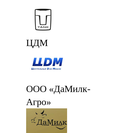
ЦДМ
ООО «ДаМилк-
Агро»