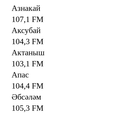
Азнакай
107,1 FM
Аксубай
104,3 FM
Актаныш
103,1 FM
Апас
104,4 FM
Әбсәләм
105,3 FM