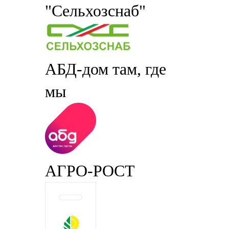
"Сельхозснаб"
АБД-дом там, где
мы
АГРО-РОСТ