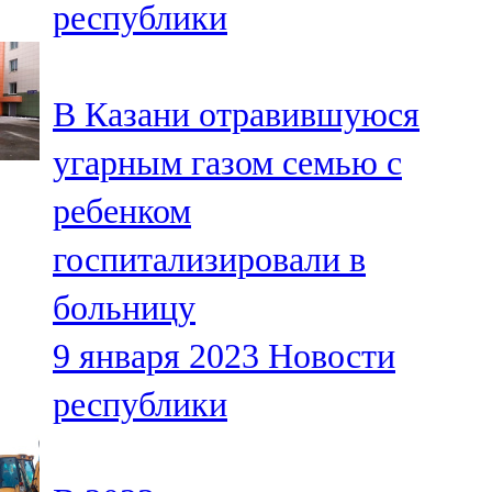
республики
91,0 FM
Шәмәрдән
В Казани отравившуюся
102,3 FM
угарным газом семью с
Яңа чишмә
ребенком
107,0 FM
госпитализировали в
Яр Чаллы
больницу
105,5 FM
9 января 2023
Новости
республики