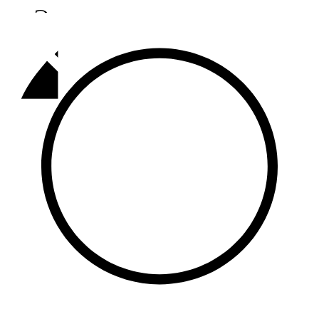
Әлмәт
92,9 FM
Базарлы матак
107,1 FM
Балык бистәсе
104,9 FM
Баулы
107,5 FM
Биләр
101,7 FM