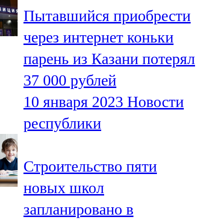
Мамадыш
Пытавшийся приобрести
106,2 FM
через интернет коньки
Минзәлә
парень из Казани потерял
107,3 FM
37 000 рублей
Мөслим
10 января 2023
Новости
100,0 FM
республики
Нурлат
104,7 FM
Строительство пяти
Олы Әтнә
новых школ
71,42 FM
запланировано в
Сарман