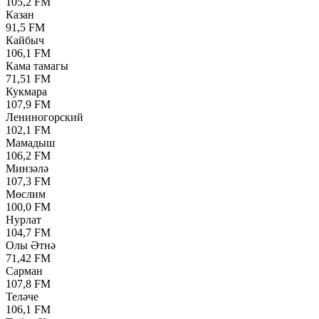
105,2 FM
Казан
91,5 FM
Кайбыч
106,1 FM
Кама тамагы
71,51 FM
Кукмара
107,9 FM
Лениногорский
102,1 FM
Мамадыш
106,2 FM
Минзәлә
107,3 FM
Мөслим
100,0 FM
Нурлат
104,7 FM
Олы Әтнә
71,42 FM
Сарман
107,8 FM
Теләче
106,1 FM