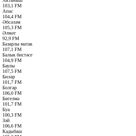
Актаныш
103,1 FM
Апас
104,4 FM
Әбсәләм
105,3 FM
Әлмәт
92,9 FM
Базарлы матак
107,1 FM
Балык бистәсе
104,9 FM
Баулы
107,5 FM
Биләр
101,7 FM
Болгар
106,0 FM
Бөгелмә
101,7 FM
Буа
100,3 FM
Зәй
106,6 FM
Кадыбаш