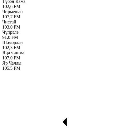
Түбән Кама
102,6 FM
Чирмешән
107,7 FM
Чистай
103,0 FM
Чүпрәле
91,0 FM
Шәмәрдән
102,3 FM
Яңа чишмә
107,0 FM
Яр Чаллы
105,5 FM