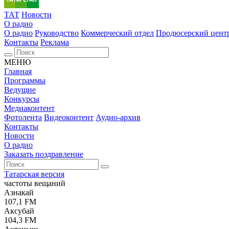
ТАТ
Новости
О радио
О радио
Руководство
Коммерческий отдел
Продюсерский цент
Контакты
Реклама
МЕНЮ
Главная
Программы
Ведущие
Конкурсы
Медиаконтент
Фотолента
Видеоконтент
Аудио-архив
Контакты
Новости
О радио
Заказать поздравление
Татарская версия
частоты вещаний
Азнакай
107,1 FM
Аксубай
104,3 FM