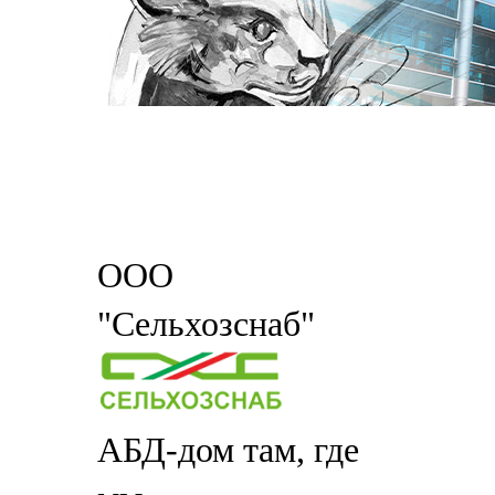
ООО
"Сельхозснаб"
АБД-дом там, где