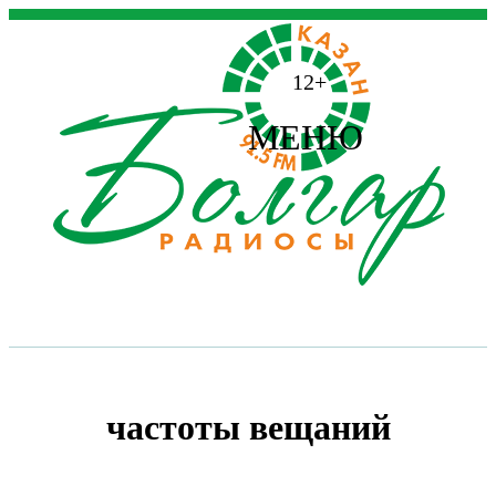
12+
МЕНЮ
частоты вещаний