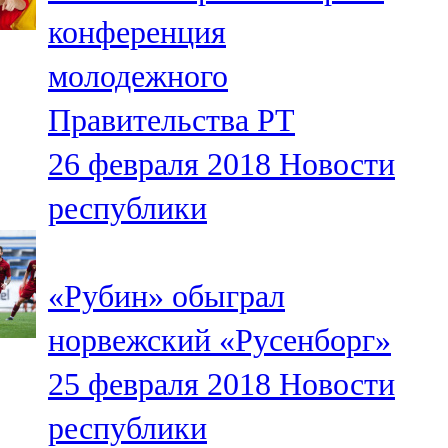
Мамадыш
конференция
106,2 FM
молодежного
Минзәлә
Правительства РТ
107,3 FM
26 февраля 2018
Новости
Мөслим
республики
100,0 FM
Нурлат
«Рубин» обыграл
104,7 FM
норвежский «Русенборг»
Олы Әтнә
25 февраля 2018
Новости
71,42 FM
республики
Сарман