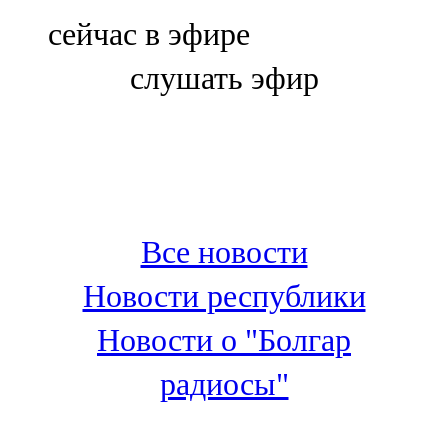
Болгар
сейчас в эфире
106,0 FM
слушать эфир
Бөгелмә
101,7 FM
Буа
100,3 FM
Все новости
Зәй
Новости республики
106,6 FM
Новости о "Болгар
Кадыбаш
радиосы"
105,2 FM