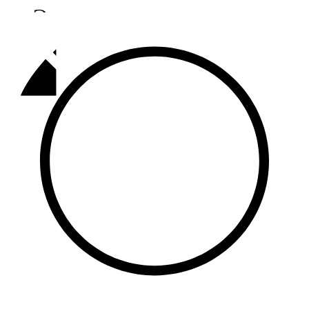
Әлмәт
92,9 FM
Базарлы матак
107,1 FM
Балык бистәсе
104,9 FM
Баулы
107,5 FM
Биләр
101,7 FM