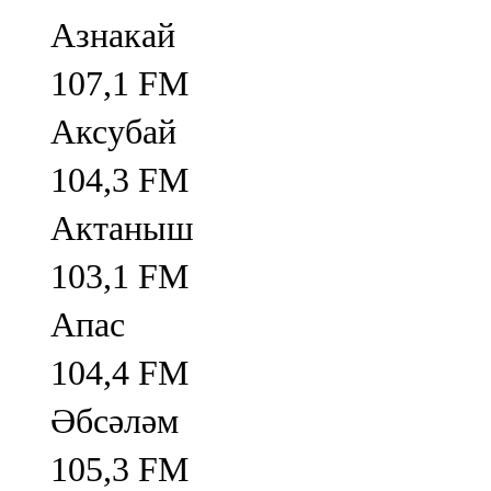
Азнакай
107,1 FM
Аксубай
104,3 FM
Актаныш
103,1 FM
Апас
104,4 FM
Әбсәләм
105,3 FM