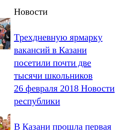
Казан
Новости
91,5 FM
Кайбыч
Трехдневную ярмарку
106,1 FM
вакансий в Казани
Кама тамагы
посетили почти две
71,51 FM
тысячи школьников
Кукмара
26 февраля 2018
Новости
107,9 FM
республики
Лениногорский
102,1 FM
В Казани прошла первая