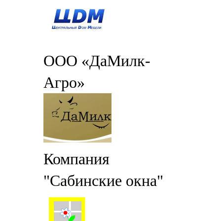
ООО «ДаМилк-
Агро»
Компания
"Сабинские окна"