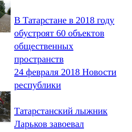
107,8 FM
В Татарстане в 2018 году
Теләче
обустроят 60 объектов
106,1 FM
общественных
Түбән Кама
пространств
102,6 FM
24 февраля 2018
Новости
Чирмешән
республики
107,7 FM
Чистай
Татарстанский лыжник
103,0 FM
Ларьков завоевал
Чүпрәле