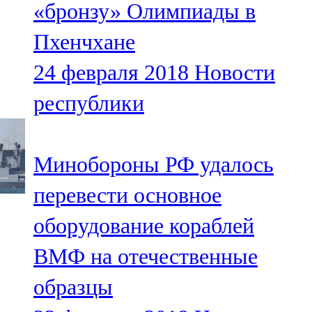
«бронзу» Олимпиады в
91,0 FM
Пхенчхане
Шәмәрдән
24 февраля 2018
Новости
102,3 FM
республики
Яңа чишмә
107,0 FM
Минобороны РФ удалось
Яр Чаллы
перевести основное
105,5 FM
оборудование кораблей
ВМФ на отечественные
образцы