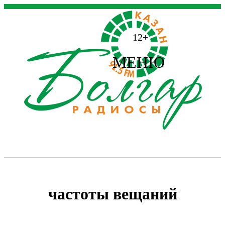
12+
МЕНЮ
частоты вещаний