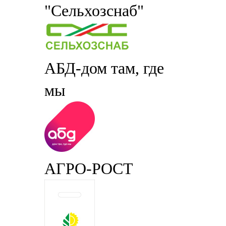
"Сельхозснаб"
АБД-дом там, где
мы
АГРО-РОСТ