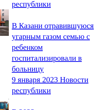
республики
91,0 FM
Шәмәрдән
В Казани отравившуюся
102,3 FM
угарным газом семью с
Яңа чишмә
ребенком
107,0 FM
госпитализировали в
Яр Чаллы
больницу
105,5 FM
9 января 2023
Новости
республики