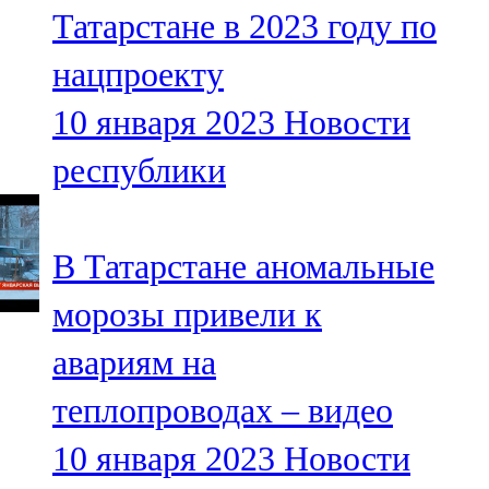
Татарстане в 2023 году по
107,8 FM
нацпроекту
Теләче
10 января 2023
Новости
106,1 FM
республики
Түбән Кама
102,6 FM
В Татарстане аномальные
Чирмешән
морозы привели к
107,7 FM
авариям на
Чистай
теплопроводах – видео
103,0 FM
10 января 2023
Новости
Чүпрәле