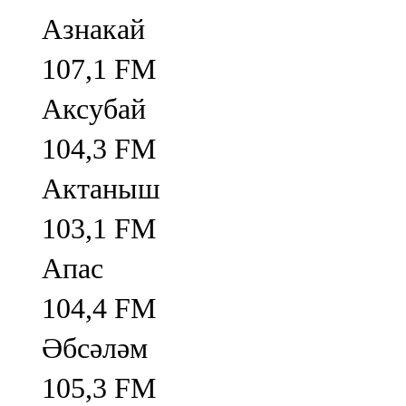
Азнакай
107,1 FM
Аксубай
104,3 FM
Актаныш
103,1 FM
Апас
104,4 FM
Әбсәләм
105,3 FM