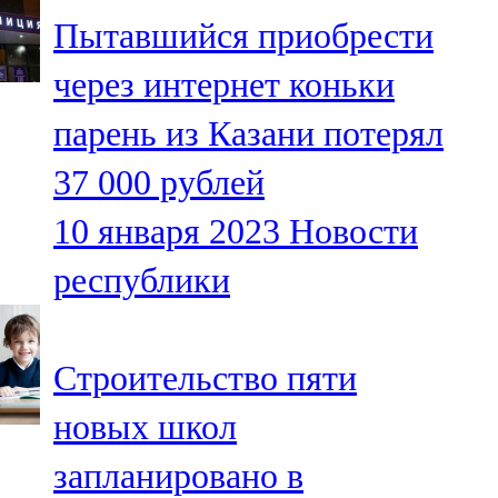
Мамадыш
Пытавшийся приобрести
106,2 FM
через интернет коньки
Минзәлә
парень из Казани потерял
107,3 FM
37 000 рублей
Мөслим
10 января 2023
Новости
100,0 FM
республики
Нурлат
104,7 FM
Строительство пяти
Олы Әтнә
новых школ
71,42 FM
запланировано в
Сарман