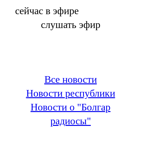
Болгар
сейчас в эфире
106,0 FM
слушать эфир
Бөгелмә
101,7 FM
Буа
100,3 FM
Все новости
Зәй
Новости республики
106,6 FM
Новости о "Болгар
Кадыбаш
радиосы"
105,2 FM