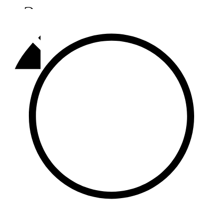
Әлмәт
92,9 FM
Базарлы матак
107,1 FM
Балык бистәсе
104,9 FM
Баулы
107,5 FM
Биләр
101,7 FM