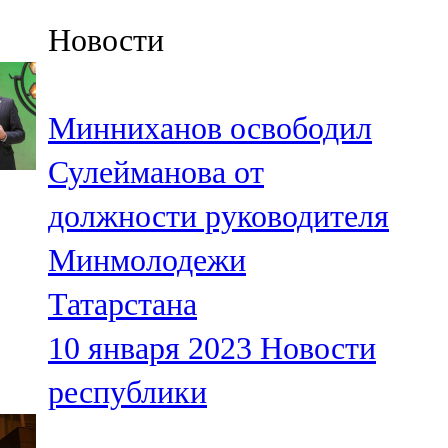
Казан
Новости
91,5 FM
Кайбыч
Минниханов освободил
106,1 FM
Сулейманова от
Кама тамагы
должности руководителя
71,51 FM
Минмолодежи
Кукмара
Татарстана
107,9 FM
10 января 2023
Новости
Лениногорский
республики
102,1 FM