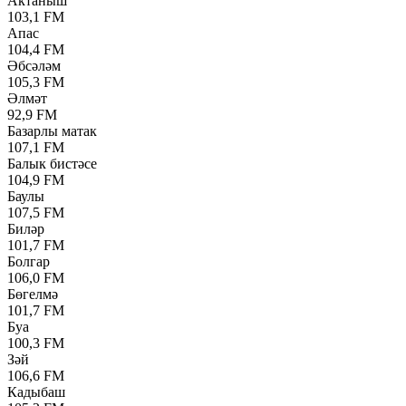
Актаныш
103,1 FM
Апас
104,4 FM
Әбсәләм
105,3 FM
Әлмәт
92,9 FM
Базарлы матак
107,1 FM
Балык бистәсе
104,9 FM
Баулы
107,5 FM
Биләр
101,7 FM
Болгар
106,0 FM
Бөгелмә
101,7 FM
Буа
100,3 FM
Зәй
106,6 FM
Кадыбаш