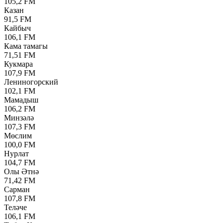
105,2 FM
Казан
91,5 FM
Кайбыч
106,1 FM
Кама тамагы
71,51 FM
Кукмара
107,9 FM
Лениногорский
102,1 FM
Мамадыш
106,2 FM
Минзәлә
107,3 FM
Мөслим
100,0 FM
Нурлат
104,7 FM
Олы Әтнә
71,42 FM
Сарман
107,8 FM
Теләче
106,1 FM