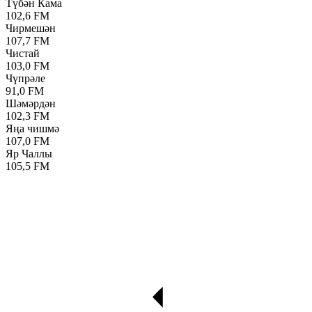
Түбән Кама
102,6 FM
Чирмешән
107,7 FM
Чистай
103,0 FM
Чүпрәле
91,0 FM
Шәмәрдән
102,3 FM
Яңа чишмә
107,0 FM
Яр Чаллы
105,5 FM