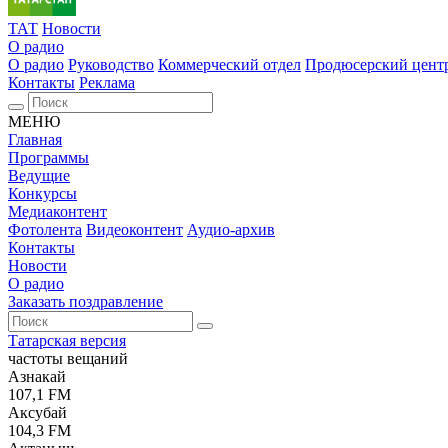
ТАТ
Новости
О радио
О радио
Руководство
Коммерческий отдел
Продюсерский цент
Контакты
Реклама
МЕНЮ
Главная
Программы
Ведущие
Конкурсы
Медиаконтент
Фотолента
Видеоконтент
Аудио-архив
Контакты
Новости
О радио
Заказать поздравление
Татарская версия
частоты вещаний
Азнакай
107,1 FM
Аксубай
104,3 FM