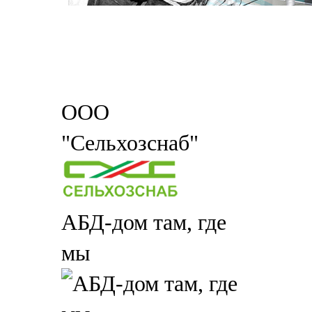
ООО
"Сельхозснаб"
АБД-дом там, где
мы