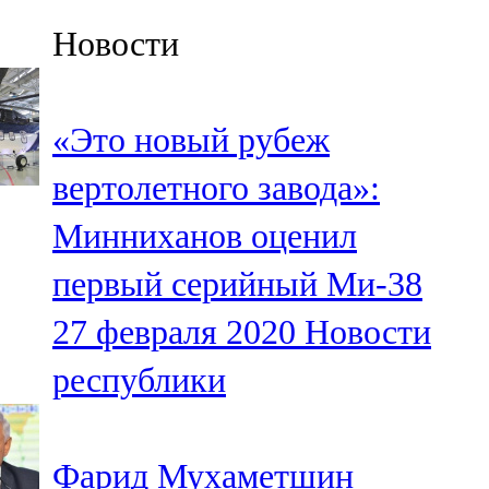
Казан
Новости
91,5 FM
Кайбыч
«Это новый рубеж
106,1 FM
вертолетного завода»:
Кама тамагы
Минниханов оценил
71,51 FM
первый серийный Ми-38
Кукмара
27 февраля 2020
Новости
107,9 FM
республики
Лениногорский
102,1 FM
Фарид Мухаметшин