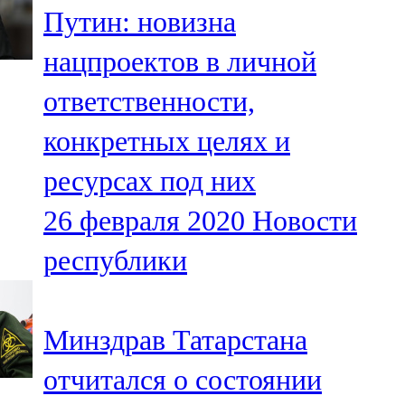
Путин: новизна
107,8 FM
нацпроектов в личной
Теләче
ответственности,
106,1 FM
конкретных целях и
Түбән Кама
ресурсах под них
102,6 FM
26 февраля 2020
Новости
Чирмешән
республики
107,7 FM
Чистай
Минздрав Татарстана
103,0 FM
отчитался о состоянии
Чүпрәле