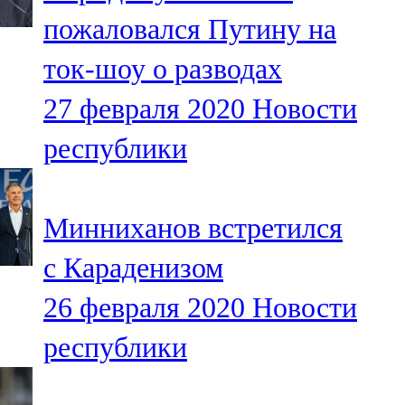
Мамадыш
пожаловался Путину на
106,2 FM
ток-шоу о разводах
Минзәлә
27 февраля 2020
Новости
107,3 FM
республики
Мөслим
100,0 FM
Минниханов встретился
Нурлат
с Караденизом
104,7 FM
26 февраля 2020
Новости
Олы Әтнә
республики
71,42 FM
Сарман