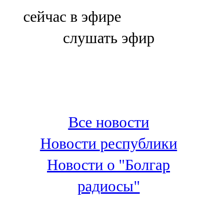
Болгар
сейчас в эфире
106,0 FM
слушать эфир
Бөгелмә
101,7 FM
Буа
100,3 FM
Все новости
Зәй
Новости республики
106,6 FM
Новости о "Болгар
Кадыбаш
радиосы"
105,2 FM