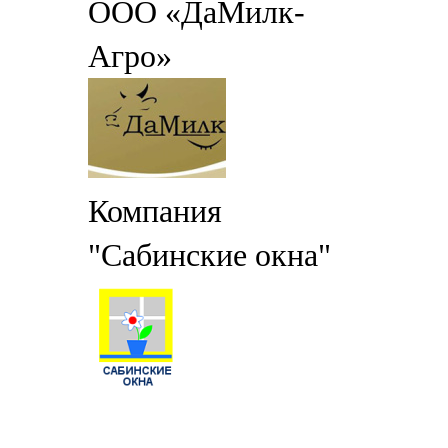
ООО «ДаМилк-
Агро»
Компания
"Сабинские окна"