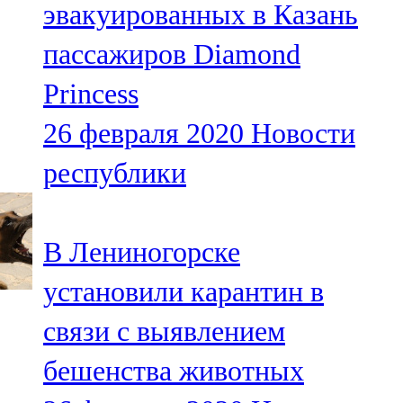
эвакуированных в Казань
91,0 FM
пассажиров Diamond
Шәмәрдән
Princess
102,3 FM
26 февраля 2020
Новости
Яңа чишмә
республики
107,0 FM
Яр Чаллы
В Лениногорске
105,5 FM
установили карантин в
связи с выявлением
бешенства животных