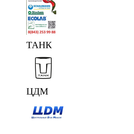
ТАНК
ЦДМ