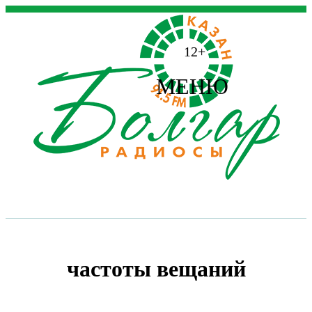
12+
МЕНЮ
частоты вещаний