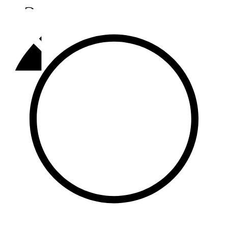
Әлмәт
92,9 FM
Базарлы матак
107,1 FM
Балык бистәсе
104,9 FM
Баулы
107,5 FM
Биләр
101,7 FM