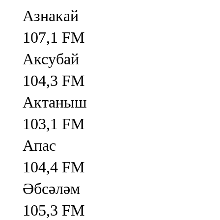
Азнакай
107,1 FM
Аксубай
104,3 FM
Актаныш
103,1 FM
Апас
104,4 FM
Әбсәләм
105,3 FM