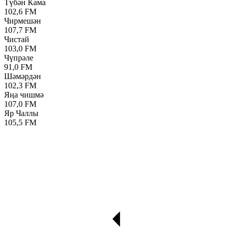
Түбән Кама
102,6 FM
Чирмешән
107,7 FM
Чистай
103,0 FM
Чүпрәле
91,0 FM
Шәмәрдән
102,3 FM
Яңа чишмә
107,0 FM
Яр Чаллы
105,5 FM