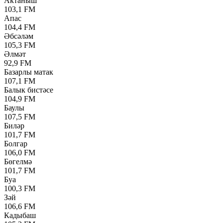
Актаныш
103,1 FM
Апас
104,4 FM
Әбсәләм
105,3 FM
Әлмәт
92,9 FM
Базарлы матак
107,1 FM
Балык бистәсе
104,9 FM
Баулы
107,5 FM
Биләр
101,7 FM
Болгар
106,0 FM
Бөгелмә
101,7 FM
Буа
100,3 FM
Зәй
106,6 FM
Кадыбаш