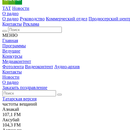
ТАТ
Новости
О радио
О радио
Руководство
Коммерческий отдел
Продюсерский цент
Контакты
Реклама
МЕНЮ
Главная
Программы
Ведущие
Конкурсы
Медиаконтент
Фотолента
Видеоконтент
Аудио-архив
Контакты
Новости
О радио
Заказать поздравление
Татарская версия
частоты вещаний
Азнакай
107,1 FM
Аксубай
104,3 FM