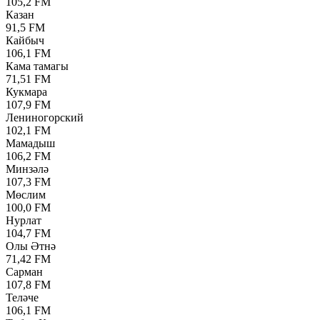
105,2 FM
Казан
91,5 FM
Кайбыч
106,1 FM
Кама тамагы
71,51 FM
Кукмара
107,9 FM
Лениногорский
102,1 FM
Мамадыш
106,2 FM
Минзәлә
107,3 FM
Мөслим
100,0 FM
Нурлат
104,7 FM
Олы Әтнә
71,42 FM
Сарман
107,8 FM
Теләче
106,1 FM