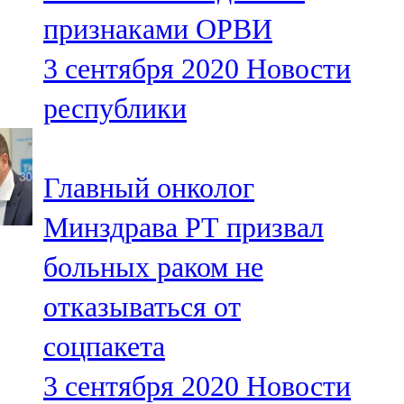
Мамадыш
признаками ОРВИ
106,2 FM
3 сентября 2020
Новости
Минзәлә
республики
107,3 FM
Мөслим
Главный онколог
100,0 FM
Минздрава РТ призвал
Нурлат
больных раком не
104,7 FM
отказываться от
Олы Әтнә
соцпакета
71,42 FM
3 сентября 2020
Новости
Сарман