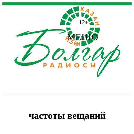
12+
МЕНЮ
частоты вещаний