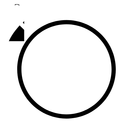
Әлмәт
92,9 FM
Базарлы матак
107,1 FM
Балык бистәсе
104,9 FM
Баулы
107,5 FM
Биләр
101,7 FM