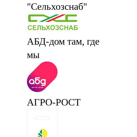
"Сельхозснаб"
АБД-дом там, где
мы
АГРО-РОСТ