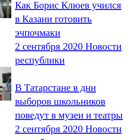
Как Борис Клюев учился
91,0 FM
в Казани готовить
Шәмәрдән
эчпочмаки
102,3 FM
2 сентября 2020
Новости
Яңа чишмә
республики
107,0 FM
Яр Чаллы
В Татарстане в дни
105,5 FM
выборов школьников
поведут в музеи и театры
2 сентября 2020
Новости