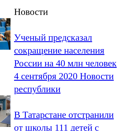
Казан
Новости
91,5 FM
Кайбыч
Ученый предсказал
106,1 FM
сокращение населения
Кама тамагы
России на 40 млн человек
71,51 FM
4 сентября 2020
Новости
Кукмара
республики
107,9 FM
Лениногорский
В Татарстане отстранили
102,1 FM
от школы 111 детей с