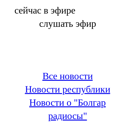
Болгар
сейчас в эфире
106,0 FM
слушать эфир
Бөгелмә
101,7 FM
Буа
100,3 FM
Все новости
Зәй
Новости республики
106,6 FM
Новости о "Болгар
Кадыбаш
радиосы"
105,2 FM