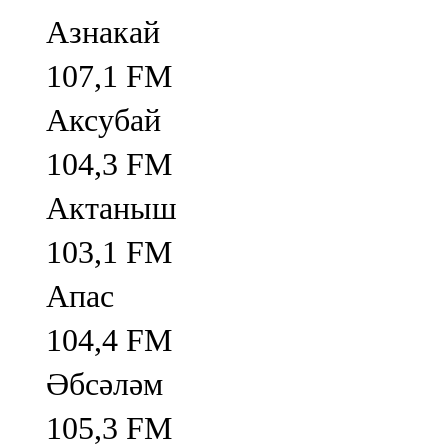
Азнакай
107,1 FM
Аксубай
104,3 FM
Актаныш
103,1 FM
Апас
104,4 FM
Әбсәләм
105,3 FM