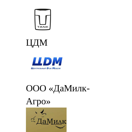
ЦДМ
ООО «ДаМилк-
Агро»