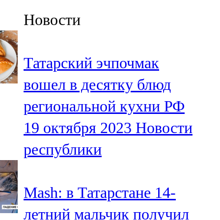
Казан
Новости
91,5 FM
Кайбыч
Татарский эчпочмак
106,1 FM
вошел в десятку блюд
Кама тамагы
региональной кухни РФ
71,51 FM
19 октября 2023
Новости
Кукмара
республики
107,9 FM
Лениногорский
Mash: в Татарстане 14-
102,1 FM
летний мальчик получил