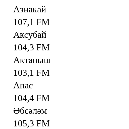
Азнакай
107,1 FM
Аксубай
104,3 FM
Актаныш
103,1 FM
Апас
104,4 FM
Әбсәләм
105,3 FM