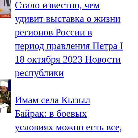
Стало известно, чем
91,0 FM
удивит выставка о жизни
Шәмәрдән
регионов России в
102,3 FM
период правления Петра I
Яңа чишмә
18 октября 2023
Новости
107,0 FM
республики
Яр Чаллы
105,5 FM
Имам села Кызыл
Байрак: в боевых
условиях можно есть все,