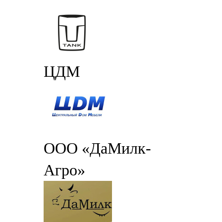
ЦДМ
ООО «ДаМилк-
Агро»