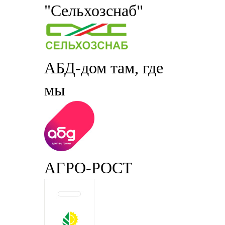
"Сельхозснаб"
АБД-дом там, где
мы
АГРО-РОСТ