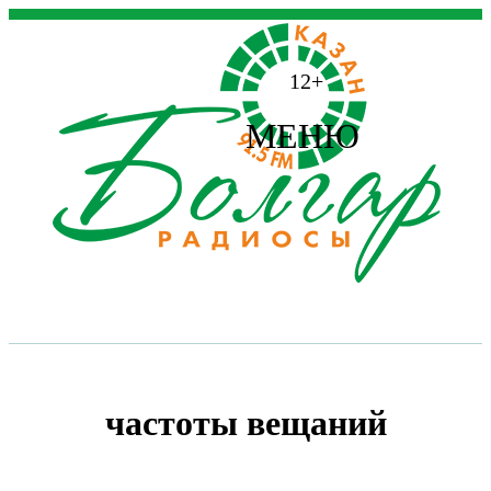
12+
МЕНЮ
частоты вещаний