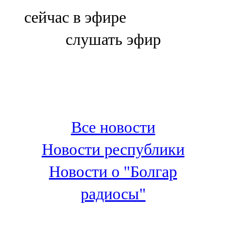
Болгар
сейчас в эфире
106,0 FM
слушать эфир
Бөгелмә
101,7 FM
Буа
100,3 FM
Все новости
Зәй
Новости республики
106,6 FM
Новости о "Болгар
Кадыбаш
радиосы"
105,2 FM