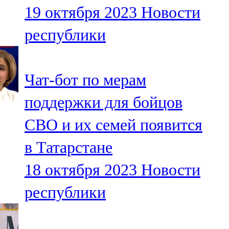
19 октября 2023
Новости
107,8 FM
республики
Теләче
106,1 FM
Чат-бот по мерам
Түбән Кама
поддержки для бойцов
102,6 FM
СВО и их семей появится
Чирмешән
в Татарстане
107,7 FM
18 октября 2023
Новости
Чистай
республики
103,0 FM
Чүпрәле