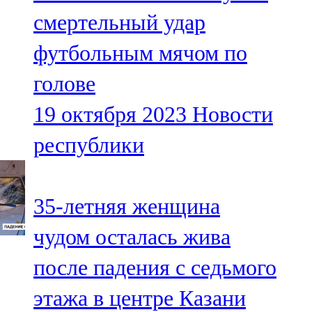
Мамадыш
смертельный удар
106,2 FM
футбольным мячом по
Минзәлә
голове
107,3 FM
19 октября 2023
Новости
Мөслим
республики
100,0 FM
Нурлат
35-летняя женщина
104,7 FM
чудом осталась жива
Олы Әтнә
после падения с седьмого
71,42 FM
этажа в центре Казани
Сарман