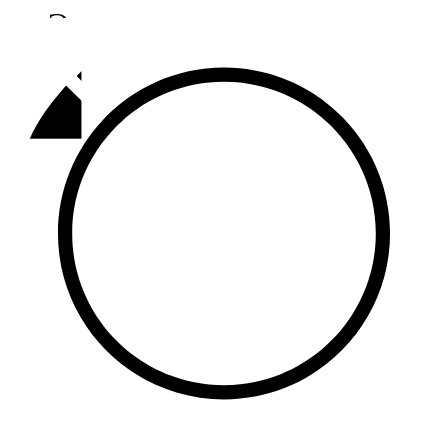
Әлмәт
92,9 FM
Базарлы матак
107,1 FM
Балык бистәсе
104,9 FM
Баулы
107,5 FM
Биләр
101,7 FM