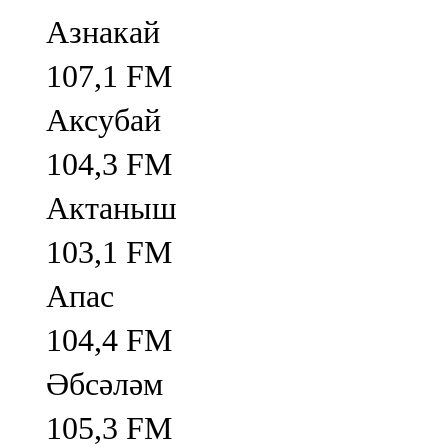
Азнакай
107,1 FM
Аксубай
104,3 FM
Актаныш
103,1 FM
Апас
104,4 FM
Әбсәләм
105,3 FM