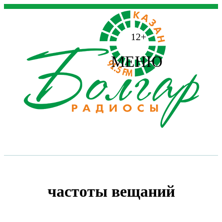
12+
МЕНЮ
частоты вещаний