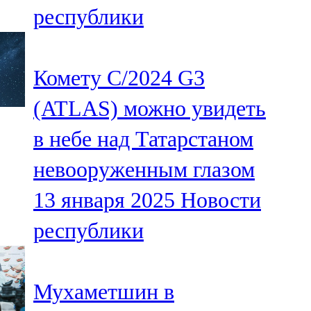
республики
107,8 FM
Теләче
Комету C/2024 G3
106,1 FM
(ATLAS) можно увидеть
Түбән Кама
в небе над Татарстаном
102,6 FM
невооруженным глазом
Чирмешән
13 января 2025
Новости
107,7 FM
республики
Чистай
103,0 FM
Мухаметшин в
Чүпрәле