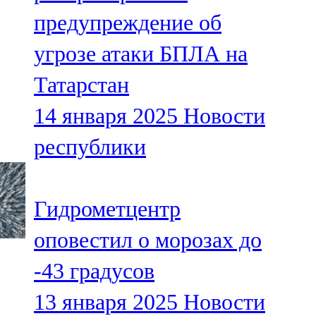
Мамадыш
предупреждение об
106,2 FM
угрозе атаки БПЛА на
Минзәлә
Татарстан
107,3 FM
14 января 2025
Новости
Мөслим
республики
100,0 FM
Нурлат
Гидрометцентр
104,7 FM
оповестил о морозах до
Олы Әтнә
-43 градусов
71,42 FM
13 января 2025
Новости
Сарман