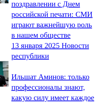
поздравлении с Днем
91,0 FM
российской печати: СМИ
Шәмәрдән
играют важнейшую роль
102,3 FM
в нашем обществе
Яңа чишмә
13 января 2025
Новости
107,0 FM
республики
Яр Чаллы
105,5 FM
Ильшат Аминов: только
профессионалы знают,
какую силу имеет каждое