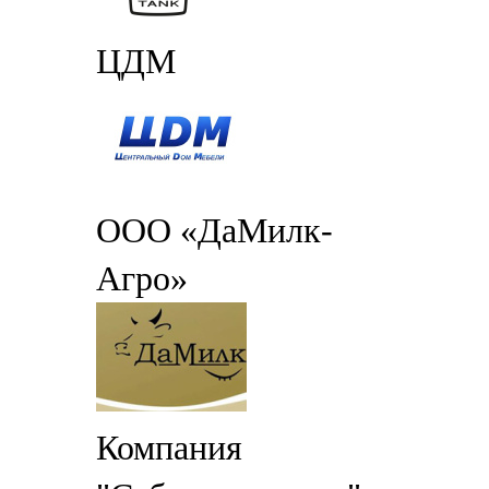
ЦДМ
ООО «ДаМилк-
Агро»
Компания