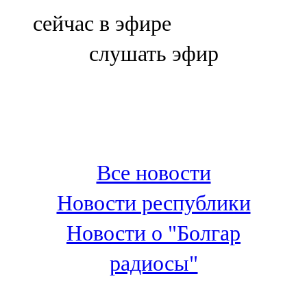
Болгар
сейчас в эфире
106,0 FM
слушать эфир
Бөгелмә
101,7 FM
Буа
100,3 FM
Все новости
Зәй
Новости республики
106,6 FM
Новости о "Болгар
Кадыбаш
радиосы"
105,2 FM