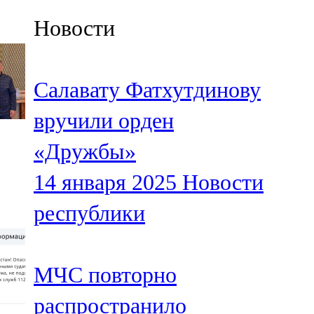
Казан
Новости
91,5 FM
Кайбыч
Салавату Фатхутдинову
106,1 FM
вручили орден
Кама тамагы
«Дружбы»
71,51 FM
14 января 2025
Новости
Кукмара
республики
107,9 FM
Лениногорский
МЧС повторно
102,1 FM
распространило