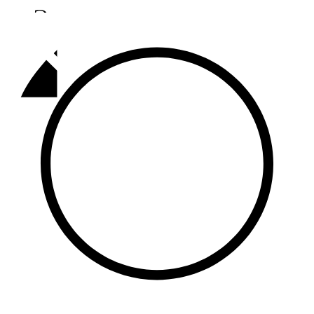
Әлмәт
92,9 FM
Базарлы матак
107,1 FM
Балык бистәсе
104,9 FM
Баулы
107,5 FM
Биләр
101,7 FM