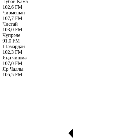
Түбән Кама
102,6 FM
Чирмешән
107,7 FM
Чистай
103,0 FM
Чүпрәле
91,0 FM
Шәмәрдән
102,3 FM
Яңа чишмә
107,0 FM
Яр Чаллы
105,5 FM