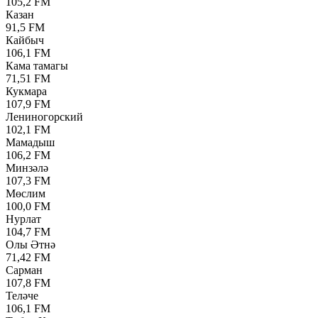
105,2 FM
Казан
91,5 FM
Кайбыч
106,1 FM
Кама тамагы
71,51 FM
Кукмара
107,9 FM
Лениногорский
102,1 FM
Мамадыш
106,2 FM
Минзәлә
107,3 FM
Мөслим
100,0 FM
Нурлат
104,7 FM
Олы Әтнә
71,42 FM
Сарман
107,8 FM
Теләче
106,1 FM