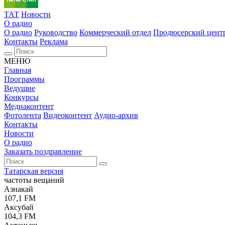
ТАТ
Новости
О радио
О радио
Руководство
Коммерческий отдел
Продюсерский цент
Контакты
Реклама
МЕНЮ
Главная
Программы
Ведущие
Конкурсы
Медиаконтент
Фотолента
Видеоконтент
Аудио-архив
Контакты
Новости
О радио
Заказать поздравление
Татарская версия
частоты вещаний
Азнакай
107,1 FM
Аксубай
104,3 FM