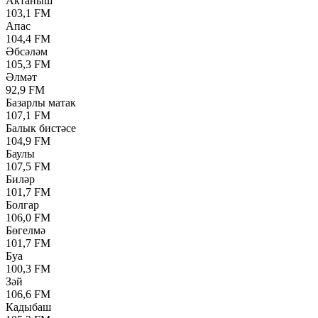
Актаныш
103,1 FM
Апас
104,4 FM
Әбсәләм
105,3 FM
Әлмәт
92,9 FM
Базарлы матак
107,1 FM
Балык бистәсе
104,9 FM
Баулы
107,5 FM
Биләр
101,7 FM
Болгар
106,0 FM
Бөгелмә
101,7 FM
Буа
100,3 FM
Зәй
106,6 FM
Кадыбаш