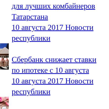
для лучших комбайнеров
107,8 FM
Татарстана
Теләче
10 августа 2017
Новости
106,1 FM
республики
Түбән Кама
102,6 FM
Сбербанк снижает ставки
Чирмешән
по ипотеке с 10 августа
107,7 FM
10 августа 2017
Новости
Чистай
республики
103,0 FM
Чүпрәле