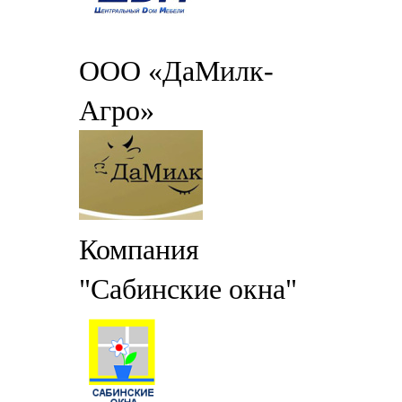
ООО «ДаМилк-
Агро»
Компания
"Сабинские окна"