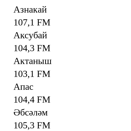
Азнакай
107,1 FM
Аксубай
104,3 FM
Актаныш
103,1 FM
Апас
104,4 FM
Әбсәләм
105,3 FM