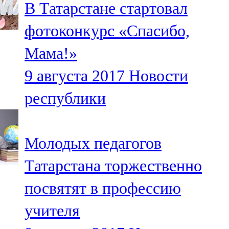
В Татарстане стартовал
91,0 FM
фотоконкурс «Спасибо,
Шәмәрдән
Мама!»
102,3 FM
9 августа 2017
Новости
Яңа чишмә
республики
107,0 FM
Яр Чаллы
Молодых педагогов
105,5 FM
Татарстана торжественно
посвятят в профессию
учителя