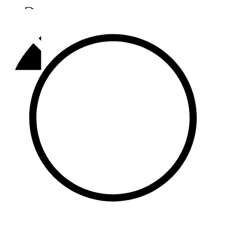
Әлмәт
92,9 FM
Базарлы матак
107,1 FM
Балык бистәсе
104,9 FM
Баулы
107,5 FM
Биләр
101,7 FM