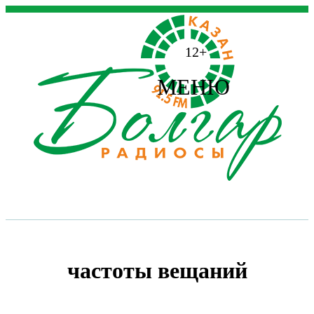
12+
МЕНЮ
частоты вещаний