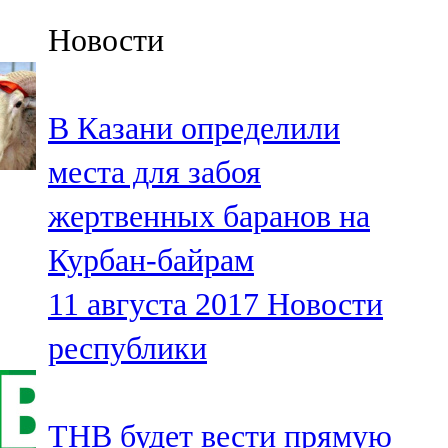
Казан
Новости
91,5 FM
Кайбыч
В Казани определили
106,1 FM
места для забоя
Кама тамагы
жертвенных баранов на
71,51 FM
Курбан-байрам
Кукмара
11 августа 2017
Новости
107,9 FM
республики
Лениногорский
102,1 FM
ТНВ будет вести прямую