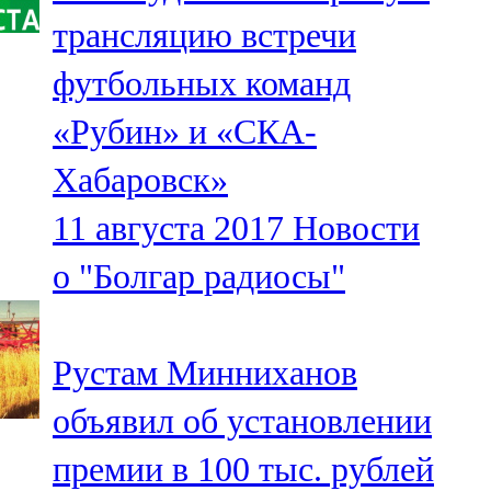
Мамадыш
трансляцию встречи
106,2 FM
футбольных команд
Минзәлә
«Рубин» и «СКА-
107,3 FM
Хабаровск»
Мөслим
11 августа 2017
Новости
100,0 FM
о "Болгар радиосы"
Нурлат
104,7 FM
Рустам Минниханов
Олы Әтнә
объявил об установлении
71,42 FM
премии в 100 тыс. рублей
Сарман