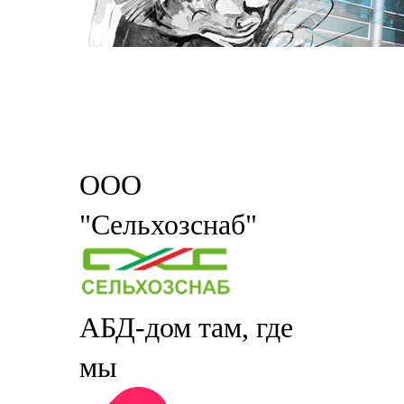
ООО
"Сельхозснаб"
АБД-дом там, где
мы