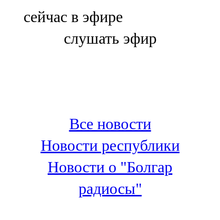
Болгар
сейчас в эфире
106,0 FM
слушать эфир
Бөгелмә
101,7 FM
Буа
100,3 FM
Все новости
Зәй
Новости республики
106,6 FM
Новости о "Болгар
Кадыбаш
радиосы"
105,2 FM