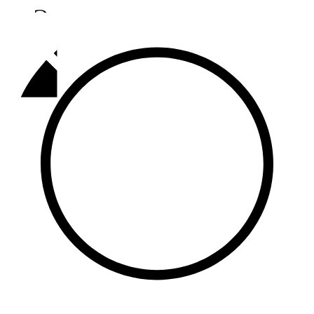
Әлмәт
92,9 FM
Базарлы матак
107,1 FM
Балык бистәсе
104,9 FM
Баулы
107,5 FM
Биләр
101,7 FM