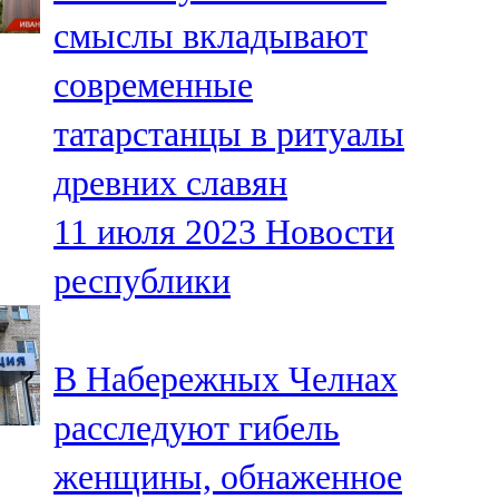
Мамадыш
смыслы вкладывают
106,2 FM
современные
Минзәлә
татарстанцы в ритуалы
107,3 FM
древних славян
Мөслим
11 июля 2023
Новости
100,0 FM
республики
Нурлат
104,7 FM
В Набережных Челнах
Олы Әтнә
расследуют гибель
71,42 FM
женщины, обнаженное
Сарман