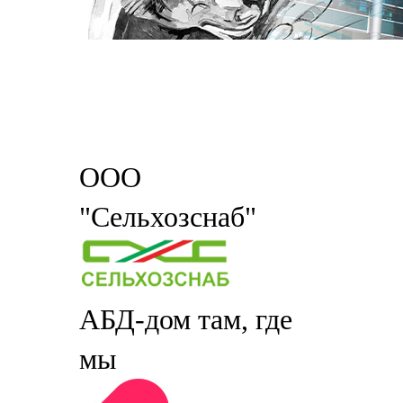
ООО
"Сельхозснаб"
АБД-дом там, где
мы