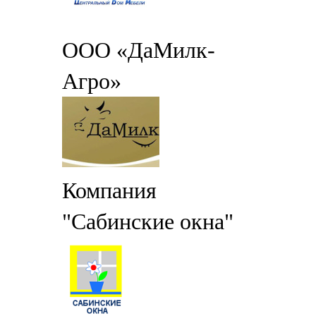
ООО «ДаМилк-
Агро»
Компания
"Сабинские окна"