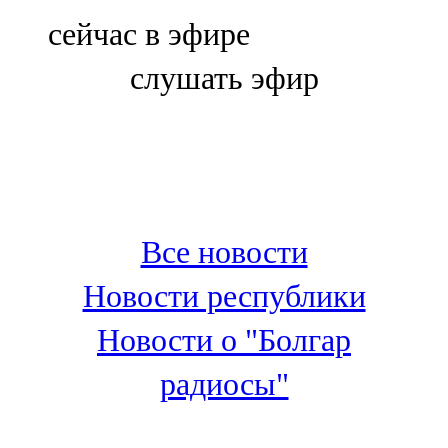
Болгар
сейчас в эфире
106,0 FM
слушать эфир
Бөгелмә
101,7 FM
Буа
100,3 FM
Все новости
Зәй
Новости республики
106,6 FM
Новости о "Болгар
Кадыбаш
радиосы"
105,2 FM