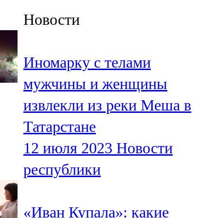
Казан
Новости
91,5 FM
Кайбыч
Иномарку с телами
106,1 FM
мужчины и женщины
Кама тамагы
извлекли из реки Меша в
71,51 FM
Татарстане
Кукмара
12 июля 2023
Новости
107,9 FM
республики
Лениногорский
102,1 FM
«Иван Купала»: какие