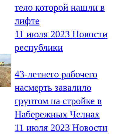
тело которой нашли в
107,8 FM
лифте
Теләче
11 июля 2023
Новости
106,1 FM
республики
Түбән Кама
102,6 FM
43-летнего рабочего
Чирмешән
насмерть завалило
107,7 FM
грунтом на стройке в
Чистай
Набережных Челнах
103,0 FM
11 июля 2023
Новости
Чүпрәле