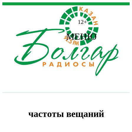
12+
МЕНЮ
частоты вещаний