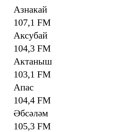
Азнакай
107,1 FM
Аксубай
104,3 FM
Актаныш
103,1 FM
Апас
104,4 FM
Әбсәләм
105,3 FM