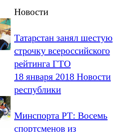
Казан
Новости
91,5 FM
Кайбыч
Татарстан занял шестую
106,1 FM
строчку всероссийского
Кама тамагы
рейтинга ГТО
71,51 FM
18 января 2018
Новости
Кукмара
республики
107,9 FM
Лениногорский
Минспорта РТ: Восемь
102,1 FM
спортсменов из