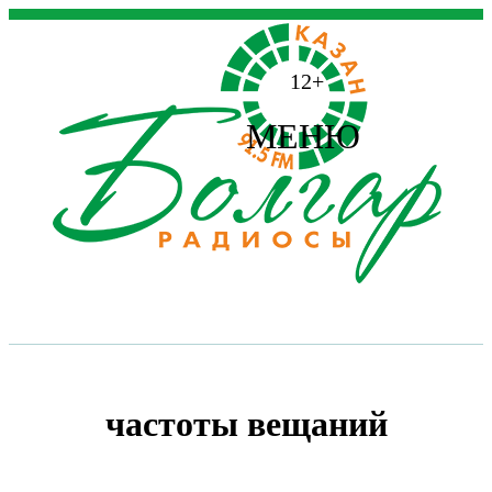
12+
МЕНЮ
частоты вещаний