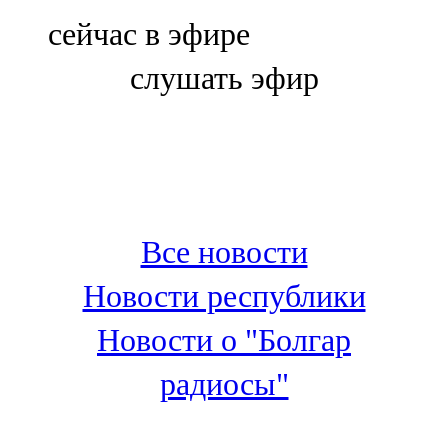
Болгар
сейчас в эфире
106,0 FM
слушать эфир
Бөгелмә
101,7 FM
Буа
100,3 FM
Все новости
Зәй
Новости республики
106,6 FM
Новости о "Болгар
Кадыбаш
радиосы"
105,2 FM