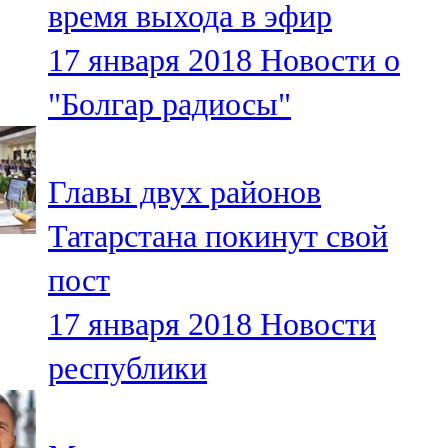
время выхода в эфир
91,0 FM
17 января 2018
Новости о
Шәмәрдән
"Болгар радиосы"
102,3 FM
Яңа чишмә
Главы двух районов
107,0 FM
Татарстана покинут свой
Яр Чаллы
пост
105,5 FM
17 января 2018
Новости
республики