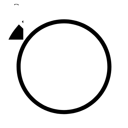
Әлмәт
92,9 FM
Базарлы матак
107,1 FM
Балык бистәсе
104,9 FM
Баулы
107,5 FM
Биләр
101,7 FM