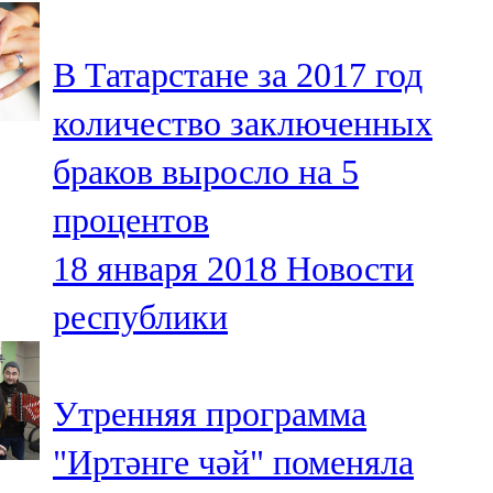
107,8 FM
В Татарстане за 2017 год
Теләче
количество заключенных
106,1 FM
браков выросло на 5
Түбән Кама
процентов
102,6 FM
18 января 2018
Новости
Чирмешән
республики
107,7 FM
Чистай
Утренняя программа
103,0 FM
"Иртәнге чәй" поменяла
Чүпрәле