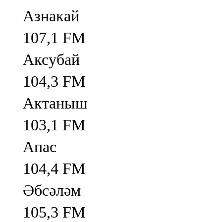
Азнакай
107,1 FM
Аксубай
104,3 FM
Актаныш
103,1 FM
Апас
104,4 FM
Әбсәләм
105,3 FM