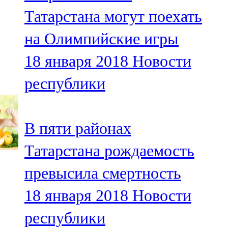
Мамадыш
Татарстана могут поехать
106,2 FM
на Олимпийские игры
Минзәлә
18 января 2018
Новости
107,3 FM
республики
Мөслим
100,0 FM
В пяти районах
Нурлат
Татарстана рождаемость
104,7 FM
превысила смертность
Олы Әтнә
18 января 2018
Новости
71,42 FM
республики
Сарман