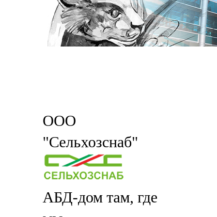
ООО
"Сельхозснаб"
АБД-дом там, где