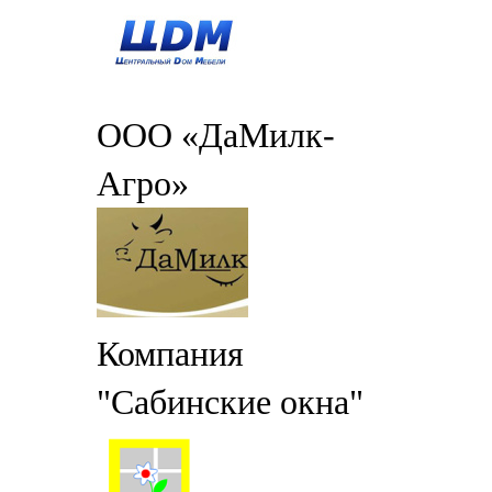
ООО «ДаМилк-
Агро»
Компания
"Сабинские окна"