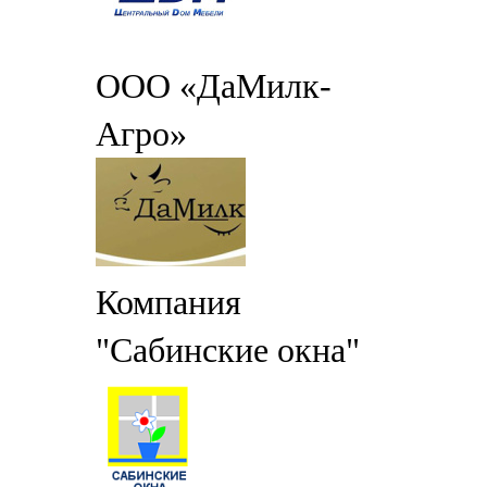
ООО «ДаМилк-
Агро»
Компания
"Сабинские окна"