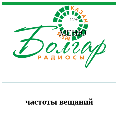
12+
МЕНЮ
частоты вещаний