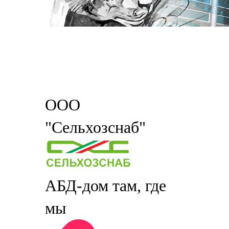
ООО
"Сельхозснаб"
АБД-дом там, где
мы