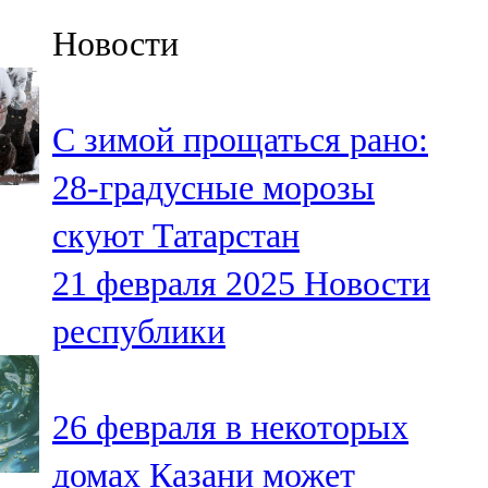
Казан
Новости
91,5 FM
Кайбыч
С зимой прощаться рано:
106,1 FM
28-градусные морозы
Кама тамагы
скуют Татарстан
71,51 FM
21 февраля 2025
Новости
Кукмара
республики
107,9 FM
Лениногорский
26 февраля в некоторых
102,1 FM
домах Казани может