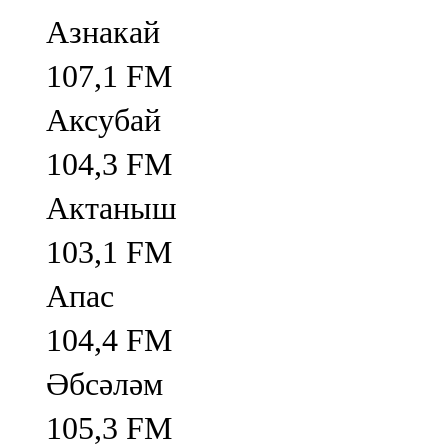
Азнакай
107,1 FM
Аксубай
104,3 FM
Актаныш
103,1 FM
Апас
104,4 FM
Әбсәләм
105,3 FM