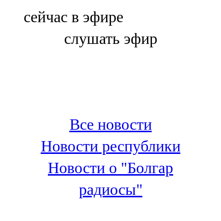
Болгар
сейчас в эфире
106,0 FM
слушать эфир
Бөгелмә
101,7 FM
Буа
100,3 FM
Все новости
Зәй
Новости республики
106,6 FM
Новости о "Болгар
Кадыбаш
радиосы"
105,2 FM