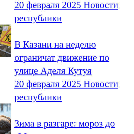
20 февраля 2025
Новости
91,0 FM
республики
Шәмәрдән
102,3 FM
В Казани на неделю
Яңа чишмә
ограничат движение по
107,0 FM
улице Аделя Кутуя
Яр Чаллы
20 февраля 2025
Новости
105,5 FM
республики
Зима в разгаре: мороз до