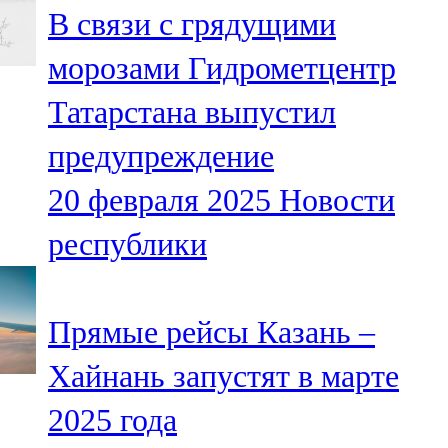
В связи с грядущими
107,8 FM
морозами Гидрометцентр
Теләче
Татарстана выпустил
106,1 FM
предупреждение
Түбән Кама
20 февраля 2025
Новости
102,6 FM
республики
Чирмешән
107,7 FM
Прямые рейсы Казань –
Чистай
Хайнань запустят в марте
103,0 FM
2025 года
Чүпрәле