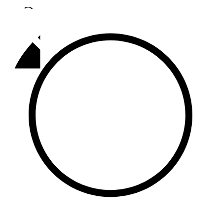
Әлмәт
92,9 FM
Базарлы матак
107,1 FM
Балык бистәсе
104,9 FM
Баулы
107,5 FM
Биләр
101,7 FM