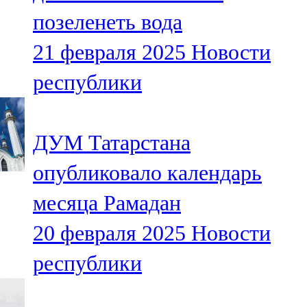
Мамадыш
позеленеть вода
106,2 FM
21 февраля 2025
Новости
Минзәлә
республики
107,3 FM
Мөслим
ДУМ Татарстана
100,0 FM
опубликовало календарь
Нурлат
месяца Рамадан
104,7 FM
20 февраля 2025
Новости
Олы Әтнә
республики
71,42 FM
Сарман