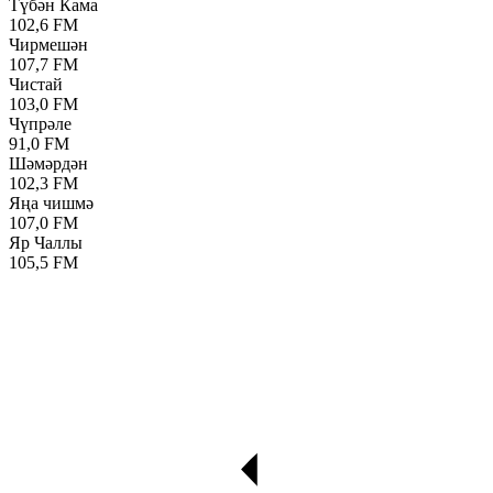
Түбән Кама
102,6 FM
Чирмешән
107,7 FM
Чистай
103,0 FM
Чүпрәле
91,0 FM
Шәмәрдән
102,3 FM
Яңа чишмә
107,0 FM
Яр Чаллы
105,5 FM