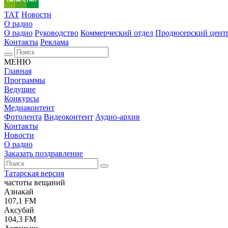
ТАТ
Новости
О радио
О радио
Руководство
Коммерческий отдел
Продюсерский цент
Контакты
Реклама
МЕНЮ
Главная
Программы
Ведущие
Конкурсы
Медиаконтент
Фотолента
Видеоконтент
Аудио-архив
Контакты
Новости
О радио
Заказать поздравление
Татарская версия
частоты вещаний
Азнакай
107,1 FM
Аксубай
104,3 FM