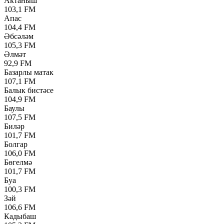
Актаныш
103,1 FM
Апас
104,4 FM
Әбсәләм
105,3 FM
Әлмәт
92,9 FM
Базарлы матак
107,1 FM
Балык бистәсе
104,9 FM
Баулы
107,5 FM
Биләр
101,7 FM
Болгар
106,0 FM
Бөгелмә
101,7 FM
Буа
100,3 FM
Зәй
106,6 FM
Кадыбаш