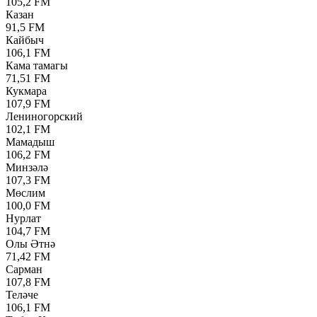
105,2 FM
Казан
91,5 FM
Кайбыч
106,1 FM
Кама тамагы
71,51 FM
Кукмара
107,9 FM
Лениногорский
102,1 FM
Мамадыш
106,2 FM
Минзәлә
107,3 FM
Мөслим
100,0 FM
Нурлат
104,7 FM
Олы Әтнә
71,42 FM
Сарман
107,8 FM
Теләче
106,1 FM