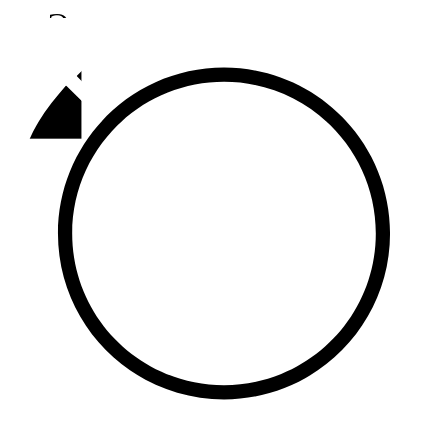
Әлмәт
92,9 FM
Базарлы матак
107,1 FM
Балык бистәсе
104,9 FM
Баулы
107,5 FM
Биләр
101,7 FM