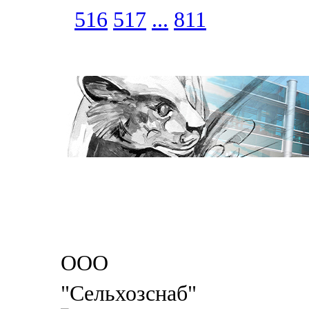
516
517
...
811
ООО
"Сельхозснаб"