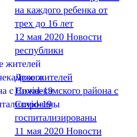
Мамадыш
на каждого ребенка от
106,2 FM
трех до 16 лет
Минзәлә
12 мая 2020
Новости
107,3 FM
республики
Мөслим
100,0 FM
Двое жителей
Нурлат
Нижнекамского района с
104,7 FM
Covid-19
Олы Әтнә
госпитализированы
71,42 FM
11 мая 2020
Новости
Сарман