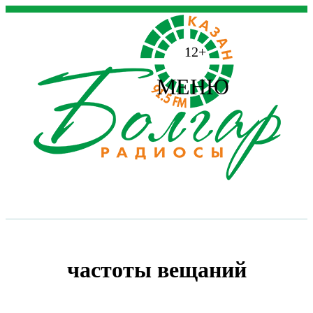
12+
МЕНЮ
частоты вещаний