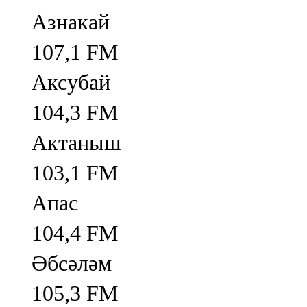
Азнакай
107,1 FM
Аксубай
104,3 FM
Актаныш
103,1 FM
Апас
104,4 FM
Әбсәләм
105,3 FM