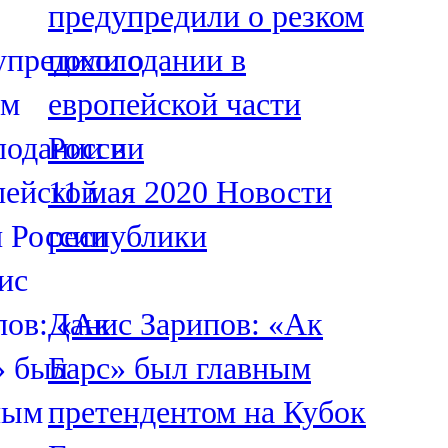
предупредили о резком
91,0 FM
похолодании в
Шәмәрдән
европейской части
102,3 FM
России
Яңа чишмә
11 мая 2020
Новости
107,0 FM
республики
Яр Чаллы
105,5 FM
Данис Зарипов: «Ак
Барс» был главным
претендентом на Кубок