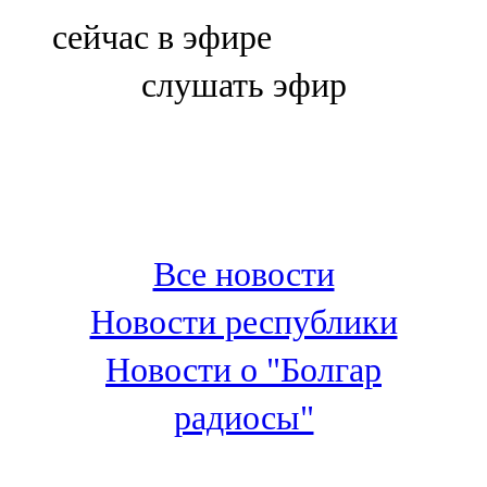
Болгар
сейчас в эфире
106,0 FM
слушать эфир
Бөгелмә
101,7 FM
Буа
100,3 FM
Все новости
Зәй
Новости республики
106,6 FM
Новости о "Болгар
Кадыбаш
радиосы"
105,2 FM