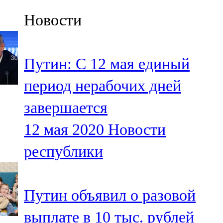
Казан
Новости
91,5 FM
Кайбыч
Путин: С 12 мая единый
106,1 FM
период нерабочих дней
Кама тамагы
завершается
71,51 FM
12 мая 2020
Новости
Кукмара
республики
107,9 FM
Лениногорский
Путин объявил о разовой
102,1 FM
выплате в 10 тыс. рублей