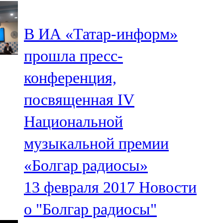
107,8 FM
В ИА «Татар-информ»
Теләче
прошла пресс-
106,1 FM
конференция,
Түбән Кама
посвященная IV
102,6 FM
Национальной
Чирмешән
музыкальной премии
107,7 FM
«Болгар радиосы»
Чистай
13 февраля 2017
Новости
103,0 FM
о "Болгар радиосы"
Чүпрәле