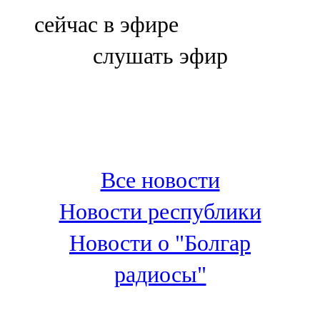
Болгар
сейчас в эфире
106,0 FM
слушать эфир
Бөгелмә
101,7 FM
Буа
100,3 FM
Все новости
Зәй
Новости республики
106,6 FM
Новости о "Болгар
Кадыбаш
радиосы"
105,2 FM