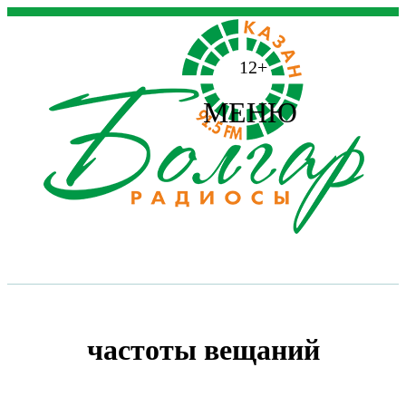
12+
МЕНЮ
частоты вещаний