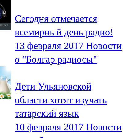
91,0 FM
Сегодня отмечается
Шәмәрдән
всемирный день радио!
102,3 FM
13 февраля 2017
Новости
Яңа чишмә
о "Болгар радиосы"
107,0 FM
Яр Чаллы
Дети Ульяновской
105,5 FM
области хотят изучать
татарский язык
10 февраля 2017
Новости