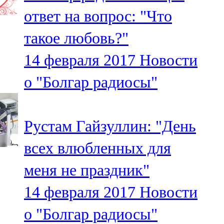
Мамадыш
ответ на вопрос: "Что
106,2 FM
такое любовь?"
Минзәлә
14 февраля 2017
Новости
107,3 FM
о "Болгар радиосы"
Мөслим
100,0 FM
Рустам Гайзуллин: "День
Нурлат
всех влюбленных для
104,7 FM
меня не праздник"
Олы Әтнә
14 февраля 2017
Новости
71,42 FM
о "Болгар радиосы"
Сарман