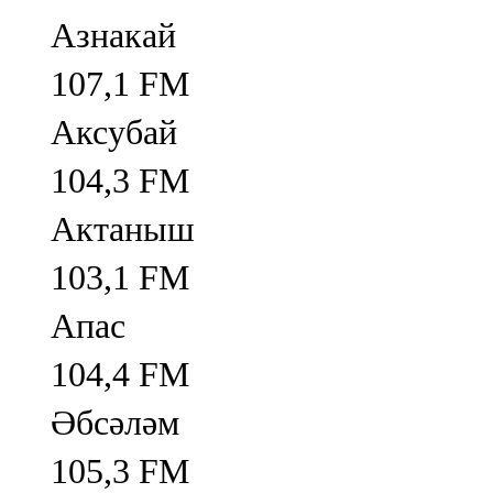
Азнакай
107,1 FM
Аксубай
104,3 FM
Актаныш
103,1 FM
Апас
104,4 FM
Әбсәләм
105,3 FM