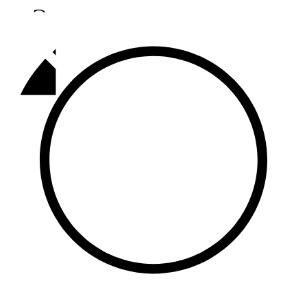
Әлмәт
92,9 FM
Базарлы матак
107,1 FM
Балык бистәсе
104,9 FM
Баулы
107,5 FM
Биләр
101,7 FM