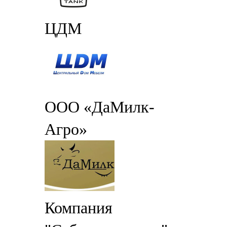
ЦДМ
ООО «ДаМилк-
Агро»
Компания