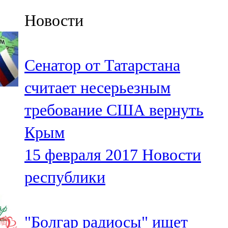
Казан
Новости
91,5 FM
Кайбыч
Сенатор от Татарстана
106,1 FM
считает несерьезным
Кама тамагы
требование США вернуть
71,51 FM
Крым
Кукмара
15 февраля 2017
Новости
107,9 FM
республики
Лениногорский
102,1 FM
"Болгар радиосы" ищет