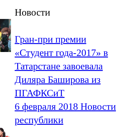
Казан
Новости
91,5 FM
Кайбыч
Гран-при премии
106,1 FM
«Студент года-2017» в
Кама тамагы
Татарстане завоевала
71,51 FM
Диляра Баширова из
Кукмара
ПГАФКСиТ
107,9 FM
6 февраля 2018
Новости
Лениногорский
республики
102,1 FM