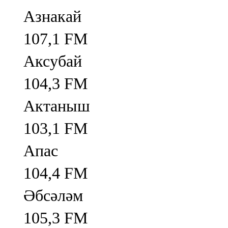
Азнакай
107,1 FM
Аксубай
104,3 FM
Актаныш
103,1 FM
Апас
104,4 FM
Әбсәләм
105,3 FM