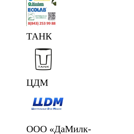
ТАНК
ЦДМ
ООО «ДаМилк-