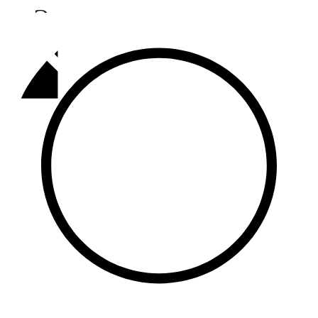
Әлмәт
92,9 FM
Базарлы матак
107,1 FM
Балык бистәсе
104,9 FM
Баулы
107,5 FM
Биләр
101,7 FM