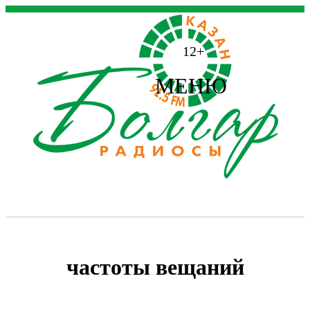
12+
МЕНЮ
частоты вещаний