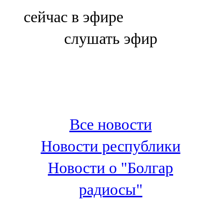
Болгар
сейчас в эфире
106,0 FM
слушать эфир
Бөгелмә
101,7 FM
Буа
100,3 FM
Все новости
Зәй
Новости республики
106,6 FM
Новости о "Болгар
Кадыбаш
радиосы"
105,2 FM