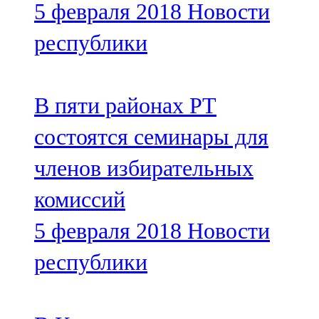
5 февраля 2018
Новости
91,0 FM
республики
Шәмәрдән
102,3 FM
В пяти районах РТ
Яңа чишмә
состоятся семинары для
107,0 FM
членов избирательных
Яр Чаллы
комиссий
105,5 FM
5 февраля 2018
Новости
республики