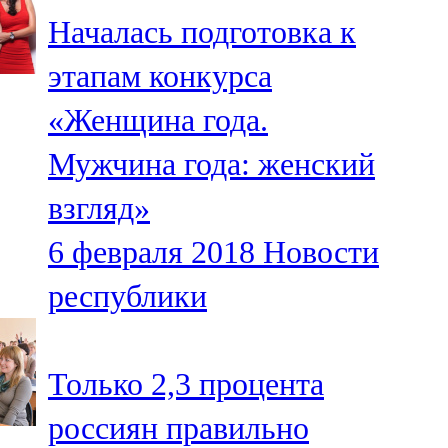
Мамадыш
Началась подготовка к
106,2 FM
этапам конкурса
Минзәлә
«Женщина года.
107,3 FM
Мужчина года: женский
Мөслим
взгляд»
100,0 FM
6 февраля 2018
Новости
Нурлат
республики
104,7 FM
Олы Әтнә
Только 2,3 процента
71,42 FM
россиян правильно
Сарман