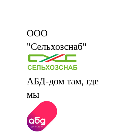
ООО
"Сельхозснаб"
АБД-дом там, где
мы