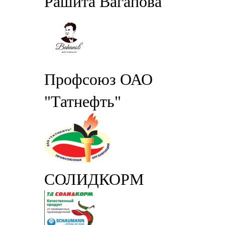
Рашита Вагапова
Профсоюз ОАО
"Татнефть"
СОЛИДКОРМ