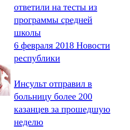
ответили на тесты из
107,8 FM
программы средней
Теләче
школы
106,1 FM
6 февраля 2018
Новости
Түбән Кама
республики
102,6 FM
Чирмешән
Инсульт отправил в
107,7 FM
больницу более 200
Чистай
казанцев за прошедшую
103,0 FM
неделю
Чүпрәле