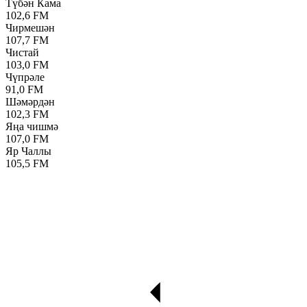
Түбән Кама
102,6 FM
Чирмешән
107,7 FM
Чистай
103,0 FM
Чүпрәле
91,0 FM
Шәмәрдән
102,3 FM
Яңа чишмә
107,0 FM
Яр Чаллы
105,5 FM