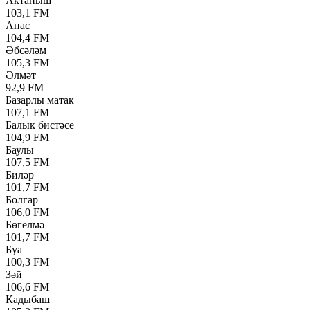
Актаныш
103,1 FM
Апас
104,4 FM
Әбсәләм
105,3 FM
Әлмәт
92,9 FM
Базарлы матак
107,1 FM
Балык бистәсе
104,9 FM
Баулы
107,5 FM
Биләр
101,7 FM
Болгар
106,0 FM
Бөгелмә
101,7 FM
Буа
100,3 FM
Зәй
106,6 FM
Кадыбаш