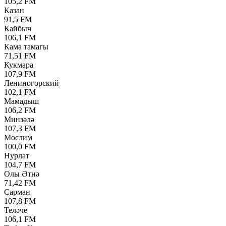
105,2 FM
Казан
91,5 FM
Кайбыч
106,1 FM
Кама тамагы
71,51 FM
Кукмара
107,9 FM
Лениногорский
102,1 FM
Мамадыш
106,2 FM
Минзәлә
107,3 FM
Мөслим
100,0 FM
Нурлат
104,7 FM
Олы Әтнә
71,42 FM
Сарман
107,8 FM
Теләче
106,1 FM