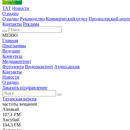
ТАТ
Новости
О радио
О радио
Руководство
Коммерческий отдел
Продюсерский цент
Контакты
Реклама
МЕНЮ
Главная
Программы
Ведущие
Конкурсы
Медиаконтент
Фотолента
Видеоконтент
Аудио-архив
Контакты
Новости
О радио
Заказать поздравление
Татарская версия
частоты вещаний
Азнакай
107,1 FM
Аксубай
104,3 FM