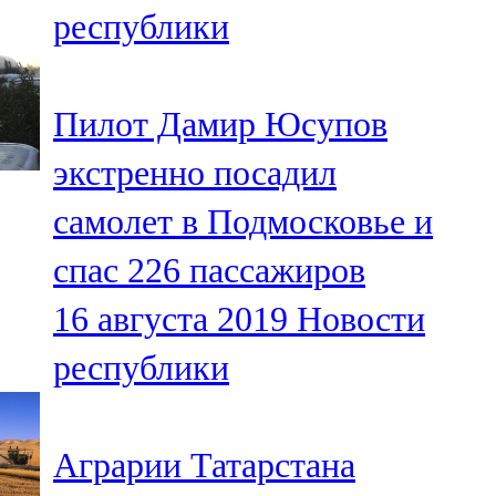
республики
107,8 FM
Теләче
Пилот Дамир Юсупов
106,1 FM
экстренно посадил
Түбән Кама
самолет в Подмосковье и
102,6 FM
спас 226 пассажиров
Чирмешән
16 августа 2019
Новости
107,7 FM
республики
Чистай
103,0 FM
Аграрии Татарстана
Чүпрәле