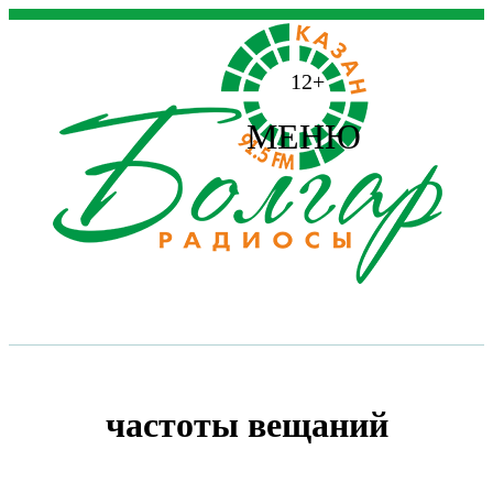
12+
МЕНЮ
частоты вещаний