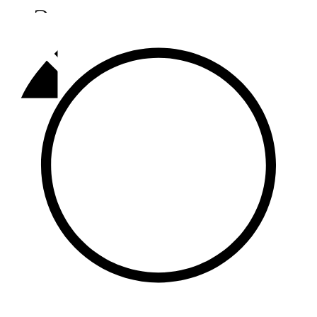
Әлмәт
92,9 FM
Базарлы матак
107,1 FM
Балык бистәсе
104,9 FM
Баулы
107,5 FM
Биләр
101,7 FM