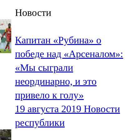
Казан
Новости
91,5 FM
Кайбыч
Капитан «Рубина» о
106,1 FM
победе над «Арсеналом»:
Кама тамагы
«Мы сыграли
71,51 FM
неординарно, и это
Кукмара
привело к голу»
107,9 FM
19 августа 2019
Новости
Лениногорский
республики
102,1 FM