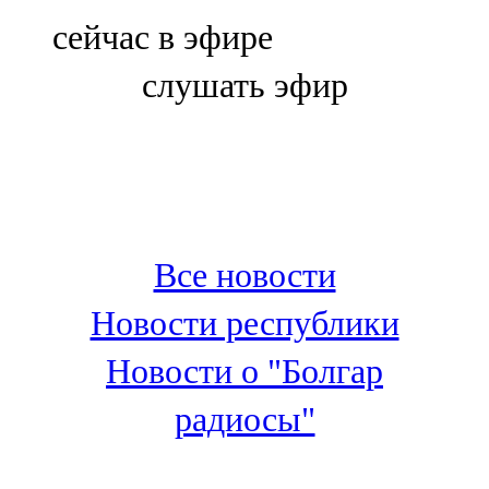
Болгар
сейчас в эфире
106,0 FM
слушать эфир
Бөгелмә
101,7 FM
Буа
100,3 FM
Все новости
Зәй
Новости республики
106,6 FM
Новости о "Болгар
Кадыбаш
радиосы"
105,2 FM