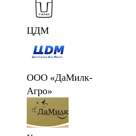
ЦДМ
ООО «ДаМилк-
Агро»