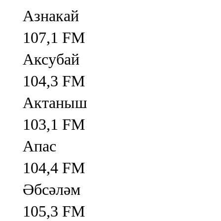
Азнакай
107,1 FM
Аксубай
104,3 FM
Актаныш
103,1 FM
Апас
104,4 FM
Әбсәләм
105,3 FM