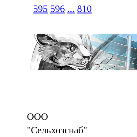
595
596
...
810
ООО
"Сельхозснаб"