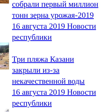
собрали первый миллион
91,0 FM
тонн зерна урожая-2019
Шәмәрдән
16 августа 2019
Новости
102,3 FM
республики
Яңа чишмә
107,0 FM
Три пляжа Казани
Яр Чаллы
закрыли из-за
105,5 FM
некачественной воды
16 августа 2019
Новости
республики