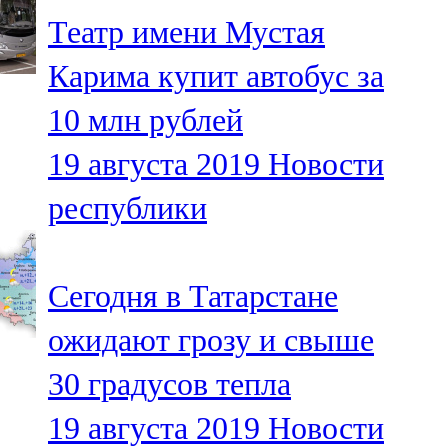
Мамадыш
Театр имени Мустая
106,2 FM
Карима купит автобус за
Минзәлә
10 млн рублей
107,3 FM
19 августа 2019
Новости
Мөслим
республики
100,0 FM
Нурлат
Сегодня в Татарстане
104,7 FM
ожидают грозу и свыше
Олы Әтнә
30 градусов тепла
71,42 FM
19 августа 2019
Новости
Сарман