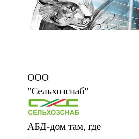
ООО
"Сельхозснаб"
АБД-дом там, где