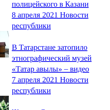
полицейского в Казани
91,0 FM
8 апреля 2021
Новости
Шәмәрдән
республики
102,3 FM
Яңа чишмә
В Татарстане затопило
107,0 FM
этнографический музей
Яр Чаллы
«Татар авылы» – видео
105,5 FM
7 апреля 2021
Новости
республики