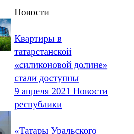
Казан
Новости
91,5 FM
Кайбыч
Квартиры в
106,1 FM
татарстанской
Кама тамагы
«силиконовой долине»
71,51 FM
стали доступны
Кукмара
9 апреля 2021
Новости
107,9 FM
республики
Лениногорский
102,1 FM
«Татары Уральского