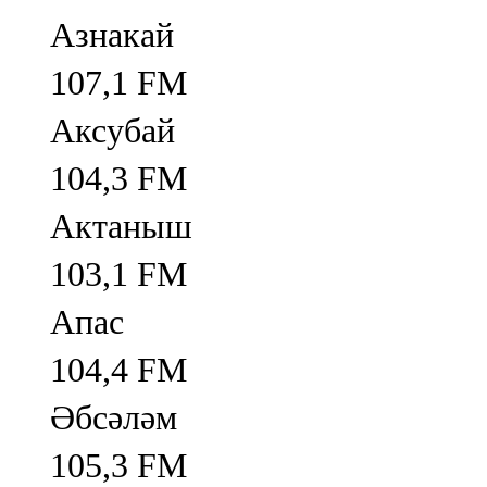
Азнакай
107,1 FM
Аксубай
104,3 FM
Актаныш
103,1 FM
Апас
104,4 FM
Әбсәләм
105,3 FM