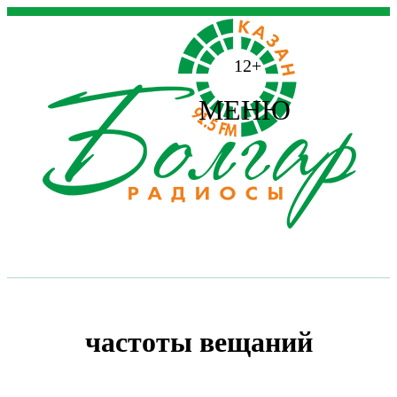
12+
МЕНЮ
частоты вещаний