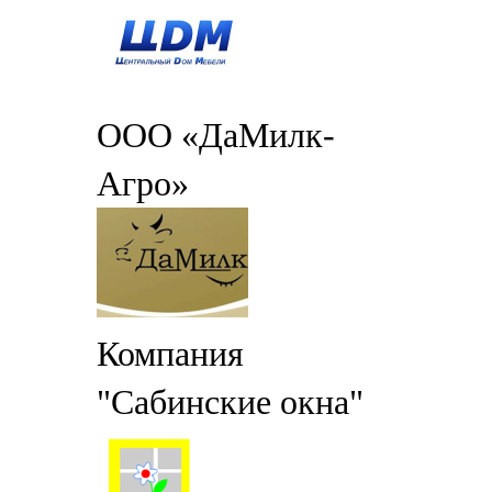
ООО «ДаМилк-
Агро»
Компания
"Сабинские окна"