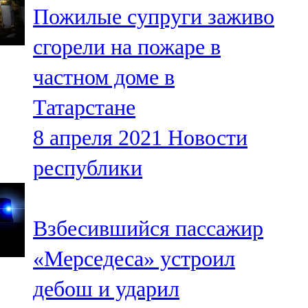
Пожилые супруги заживо
107,8 FM
сгорели на пожаре в
Теләче
частном доме в
106,1 FM
Татарстане
Түбән Кама
8 апреля 2021
Новости
102,6 FM
республики
Чирмешән
107,7 FM
Взбесившийся пассажир
Чистай
«Мерседеса» устроил
103,0 FM
дебош и ударил
Чүпрәле