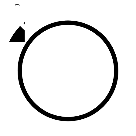
Әлмәт
92,9 FM
Базарлы матак
107,1 FM
Балык бистәсе
104,9 FM
Баулы
107,5 FM
Биләр
101,7 FM