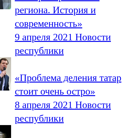
Мамадыш
региона. История и
106,2 FM
современность»
Минзәлә
9 апреля 2021
Новости
107,3 FM
республики
Мөслим
100,0 FM
«Проблема деления татар
Нурлат
стоит очень остро»
104,7 FM
8 апреля 2021
Новости
Олы Әтнә
республики
71,42 FM
Сарман