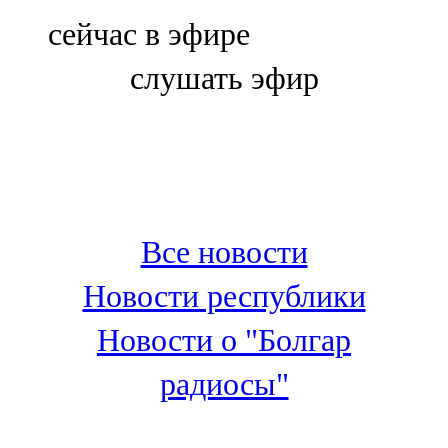
Болгар
сейчас в эфире
106,0 FM
слушать эфир
Бөгелмә
101,7 FM
Буа
100,3 FM
Все новости
Зәй
Новости республики
106,6 FM
Новости о "Болгар
Кадыбаш
радиосы"
105,2 FM